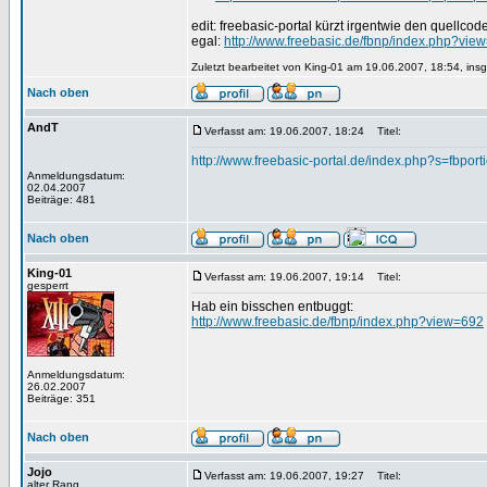
edit: freebasic-portal kürzt irgentwie den quellcode..
egal:
http://www.freebasic.de/fbnp/index.php?vie
Zuletzt bearbeitet von King-01 am 19.06.2007, 18:54, ins
Nach oben
AndT
Verfasst am: 19.06.2007, 18:24
Titel:
http://www.freebasic-portal.de/index.php?s=fbp
Anmeldungsdatum:
02.04.2007
Beiträge: 481
Nach oben
King-01
Verfasst am: 19.06.2007, 19:14
Titel:
gesperrt
Hab ein bisschen entbuggt:
http://www.freebasic.de/fbnp/index.php?view=692
Anmeldungsdatum:
26.02.2007
Beiträge: 351
Nach oben
Jojo
Verfasst am: 19.06.2007, 19:27
Titel:
alter Rang