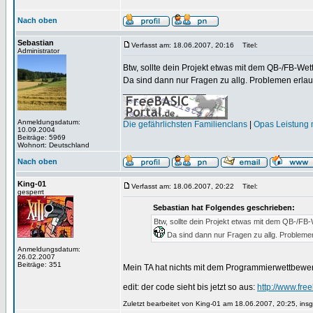
Nach oben
Sebastian
Verfasst am: 18.06.2007, 20:16
Titel:
Administrator
Btw, sollte dein Projekt etwas mit dem QB-/FB-Wet
Da sind dann nur Fragen zu allg. Problemen erla
_________________
Anmeldungsdatum:
Die gefährlichsten Familienclans
|
Opas Leistung m
10.09.2004
Beiträge: 5969
Wohnort: Deutschland
Nach oben
King-01
Verfasst am: 18.06.2007, 20:22
Titel:
gesperrt
Sebastian hat Folgendes geschrieben:
Btw, sollte dein Projekt etwas mit dem QB-/FB
Da sind dann nur Fragen zu allg. Probleme
Anmeldungsdatum:
26.02.2007
Beiträge: 351
Mein TA hat nichts mit dem Programmierwettbewerb
edit: der code sieht bis jetzt so aus:
http://www.fr
Zuletzt bearbeitet von King-01 am 18.06.2007, 20:25, ins