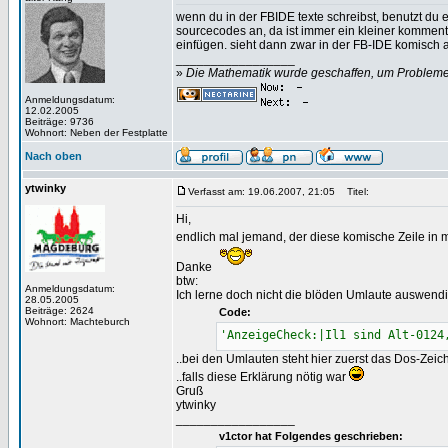
wenn du in der FBIDE texte schreibst, benutzt du
sourcecodes an, da ist immer ein kleiner komment
einfügen. sieht dann zwar in der FB-IDE komisch au
_________________
»
Die Mathematik wurde geschaffen, um Probleme z
Anmeldungsdatum:
12.02.2005
Beiträge: 9736
Wohnort: Neben der Festplatte
Nach oben
ytwinky
Verfasst am: 19.06.2007, 21:05
Titel:
Hi,
endlich mal jemand, der diese komische Zeile i
Danke
btw:
Anmeldungsdatum:
Ich lerne doch nicht die blöden Umlaute auswendi
28.05.2005
Beiträge: 2624
Code:
Wohnort: Machteburch
'AnzeigeCheck:|Il1 sind Alt-0124
..bei den Umlauten steht hier zuerst das Dos-Ze
..falls diese Erklärung nötig war
Gruß
ytwinky
_________________
v1ctor hat Folgendes geschrieben: