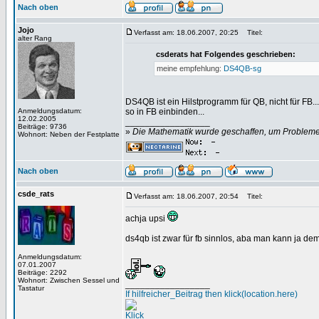
Nach oben
Jojo
Verfasst am: 18.06.2007, 20:25
Titel:
alter Rang
csderats hat Folgendes geschrieben:
meine empfehlung:
DS4QB-sg
DS4QB ist ein Hilstprogramm für QB, nicht für FB
Anmeldungsdatum:
so in FB einbinden...
12.02.2005
_________________
Beiträge: 9736
»
Die Mathematik wurde geschaffen, um Probleme z
Wohnort: Neben der Festplatte
Nach oben
csde_rats
Verfasst am: 18.06.2007, 20:54
Titel:
achja upsi
ds4qb ist zwar für fb sinnlos, aba man kann ja de
Anmeldungsdatum:
07.01.2007
Beiträge: 2292
Wohnort: Zwischen Sessel und
_________________
Tastatur
If hilfreicher_Beitrag then klick(location.here)
Klick