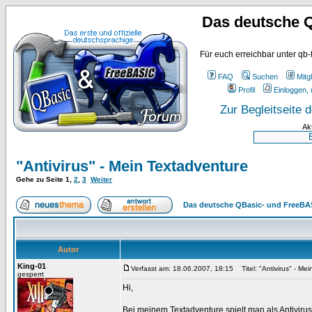
Das deutsche 
Für euch erreichbar unter qb-
FAQ
Suchen
Mitgl
Profil
Einloggen, 
Zur Begleitseite
Ak
"Antivirus" - Mein Textadventure
Gehe zu Seite
1
,
2
,
3
Weiter
Das deutsche QBasic- und FreeBA
Autor
King-01
Verfasst am: 18.06.2007, 18:15
Titel: "Antivirus" - Me
gesperrt
Hi,
Bei meinem Textadventure spielt man als Antiviru