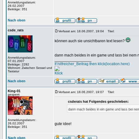
Anmeldungsdatum:
26.02.2007
Beiträge: 351
Nach oben
csde_rats
Verfasst am: 18.06.2007, 19:04
Titel:
können auch sie unsichtbaren text lesen?
dann mach beides in ein game und lass bei nem n
Anmeldungsdatum:
_________________
07.01.2007
If hilfreicher_Beitrag then klick(location.here)
Beiträge: 2292
Wohnort: Zwischen Sessel und
Tastatur
Klick
Nach oben
King-01
Verfasst am: 18.06.2007, 19:07
Titel:
gesperrt
csderats hat Folgendes geschrieben:
dann mach beides in ein game und lass bei nem
Anmeldungsdatum:
26.02.2007
gute idee!
Beiträge: 351
Nach oben