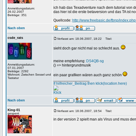
ich hab das Texadventure nach dem tutorial von d
Anmeldungsdatum:
das hier ist die erste betaversion und das TA ist n
26.02.2007
Beiträge: 351
Quellcode:
http://www.freebasic.de/fbnp/index.p
Nach oben
csde_rats
Verfasst am: 18.06.2007, 18:22
Titel:
sieht doch gar nicht mal so schlecht aus.
meine empfehlung:
DS4QB-sg
Anmeldungsdatum:
(
) => hintergrundmusik
07.01.2007
Beiträge: 2292
Wohnort: Zwischen Sessel und
ein paar grafiken wären auch ganz schön
Tastatur
_________________
If hilfreicher_Beitrag then klick(location.here)
Klick
Nach oben
King-01
Verfasst am: 18.06.2007, 18:54
Titel:
gesperrt
in der version 2 spielt man als Virus und muss de