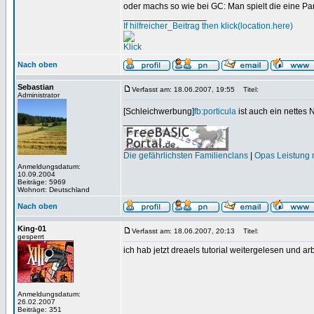
oder machs so wie bei GC: Man spielt die eine Pa
_________________
If hilfreicher_Beitrag then klick(location.here)
Klick
Nach oben
Sebastian
Verfasst am: 18.06.2007, 19:55
Titel:
Administrator
[Schleichwerbung]
fb:porticula
ist auch ein nettes
_________________
Die gefährlichsten Familienclans
|
Opas Leistung m
Anmeldungsdatum:
10.09.2004
Beiträge: 5969
Wohnort: Deutschland
Nach oben
King-01
Verfasst am: 18.06.2007, 20:13
Titel:
gesperrt
ich hab jetzt dreaels tutorial weitergelesen und arb
Anmeldungsdatum:
26.02.2007
Beiträge: 351