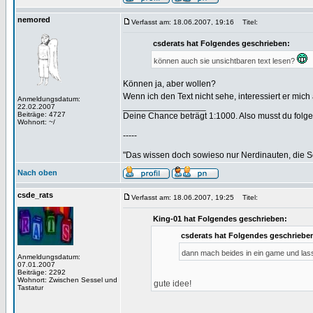
nemored
Verfasst am: 18.06.2007, 19:16
Titel:
csderats hat Folgendes geschrieben:
können auch sie unsichtbaren text lesen?
Können ja, aber wollen?
Wenn ich den Text nicht sehe, interessiert er mich
Anmeldungsdatum:
_________________
22.02.2007
Beiträge: 4727
Deine Chance beträgt 1:1000. Also musst du folgen
Wohnort: ~/
-----
"Das wissen doch sowieso nur Nerdinauten, die Sc
Nach oben
csde_rats
Verfasst am: 18.06.2007, 19:25
Titel:
King-01 hat Folgendes geschrieben:
csderats hat Folgendes geschriebe
dann mach beides in ein game und lass
Anmeldungsdatum:
07.01.2007
Beiträge: 2292
Wohnort: Zwischen Sessel und
gute idee!
Tastatur