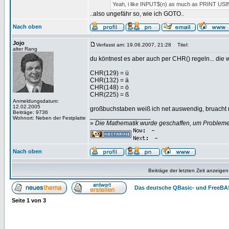
Yeah, i like INPUT$(n) as much as PRINT USI
..also ungefähr so, wie ich GOTO..
Nach oben
Jojo
Verfasst am: 19.06.2007, 21:28
Titel:
alter Rang
du köntnest es aber auch per CHR() regeln... die w
CHR(129) = ü
CHR(132) = ä
CHR(148) = ö
CHR(225) = ß
Anmeldungsdatum:
12.02.2005
großbuchstaben weiß ich net auswendig, bruacht m
Beiträge: 9736
_________________
Wohnort: Neben der Festplatte
»
Die Mathematik wurde geschaffen, um Probleme z
Nach oben
Beiträge der letzten Zeit anzeigen
Das deutsche QBasic- und FreeBA
Seite
1
von
3