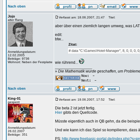
Nach oben
Jojo
Verfasst am: 18.06.2007, 21:47
Titel:
alter Rang
aber über einen ziemlich langen umweg, was LAT
edit:
btw...
Zitat:
# data "C:\Games\Hotel-Manager", 8, 0, 0, 0, 0,
Anmeldungsdatum:
12.02.2005
Beiträge: 9736
Wohnort: Neben der Festplatte
wie rührend...
_________________
»
Die Mathematik wurde geschaffen, um Probleme z
Nach oben
King-01
Verfasst am: 19.06.2007, 17:52
Titel:
gesperrt
Die beta 2 ist jetzt fertig.
Hier
gibts den Quellcode.
Müsste eigentlich auch in QB gehn, da die beispie
Anmeldungsdatum:
Und wie kann ich das Spiel so kompilieren, dass ä
26.02.2007
Beiträge: 351
PS:
http://www.freebasic-portal.de/index.php?s=p