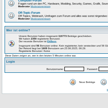
Computer-Forum
Fragen rund um den PC, Hardware, Modding, Security, Games, Grafik, Soun
Moderator
Moderatorenteam
Off-Topic-Forum
Off-Topics, Webtrash, Umfragen zum Forum und alles was sonst nirgendwo h
Moderator
Moderatorenteam
Wer ist online?
Unsere Benutzer haben insgesamt
110773
Beiträge geschrieben.
Wir haben
2350
registrierte Benutzer.
Der neueste Benutzer ist
EkBass
.
Insgesamt sind
56
Benutzer online: Kein registrierter, kein versteckter und 56 G
Der Rekord liegt bei
1609
Benutzern am 25.08.2025, 06:29.
Registrierte Benutzer: Keine
Diese Daten zeigen an, wer in den letzten 5 Minuten online war.
Login
Benutzername:
Passwort:
Neue Beiträge
I