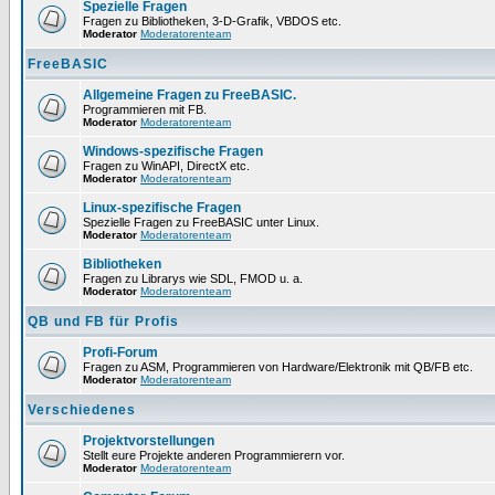
Spezielle Fragen
Fragen zu Bibliotheken, 3-D-Grafik, VBDOS etc.
Moderator
Moderatorenteam
FreeBASIC
Allgemeine Fragen zu FreeBASIC.
Programmieren mit FB.
Moderator
Moderatorenteam
Windows-spezifische Fragen
Fragen zu WinAPI, DirectX etc.
Moderator
Moderatorenteam
Linux-spezifische Fragen
Spezielle Fragen zu FreeBASIC unter Linux.
Moderator
Moderatorenteam
Bibliotheken
Fragen zu Librarys wie SDL, FMOD u. a.
Moderator
Moderatorenteam
QB und FB für Profis
Profi-Forum
Fragen zu ASM, Programmieren von Hardware/Elektronik mit QB/FB etc.
Moderator
Moderatorenteam
Verschiedenes
Projektvorstellungen
Stellt eure Projekte anderen Programmierern vor.
Moderator
Moderatorenteam