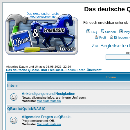
Das deutsche 
Für euch erreichbar unter qb-
FAQ
Suchen
Mitgl
Profil
Einloggen, 
Zur Begleitseite
Ak
Aktuelles Datum und Uhrzeit: 08.08.2026, 22:29
Das deutsche QBasic- und FreeBASIC-Forum Foren-Übersicht
Forum
Intern
Ankündigungen und Neuigkeiten
News, allgemeine Infos, archivierte Umfragen.
Moderator
Moderatorenteam
QBasic/QuickBASIC
Allgemeine Fragen zu QBasic.
Programmieren mit QB.
Moderator
Moderatorenteam