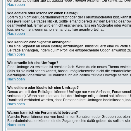
der Seite aufgelistet (die
Du kannst neue Themen erstellen, Du kannst an Umf
Nach oben
Wie editiere oder lösche ich einen Beitrag?
Sofern du nicht der Boardadministrator oder der Forumsmoderator bist, kannst 
des jeweiligen Beitrages klickst. Sollte jemand bereits auf den Beitrag geantw
geantwortet hat, ferner wird er nicht erscheinen, falls ein Moderator oder Admi
löschen können, wenn schon jemand auf sie geantwortet hat.
Nach oben
Wie kann ich eine Signatur anhängen?
Um eine Signatur an einen Beitrag anzuhängen, musst du erst eine im Profil ers
Beiträge anhängen, indem du im Profil die entsprechende Option anwählst (d
Nach oben
Wie erstelle ich eine Umfrage?
Eine Umfrage zu erstellen ist recht einfach: Wenn du ein neues Thema erstellst
(falls du sie nicht sehen kannst, hast du möglicherweise nicht die erforderli
hinzufügen
-Schaltfläche. Du kannst auch ein Zeitlimit für die Umfrage setzen
Nach oben
Wie editiere oder lösche ich eine Umfrage?
Genau wie mit den Beiträgen können Umfrage nur vom Verfasser, Forumsmoderat
verbunden). Wenn noch niemand bei der Umfrage mit gestimmt hat, können User
Damit soll verhindert werden, dass Personen ihre Umfragen beeinflussen, ind
Nach oben
Warum kann ich ein Forum nicht betreten?
Manche Foren können nur von bestimmten Benutzern oder Gruppen betreten we
Boardadministrator können dir die Zugangsrechte dafür geben, du solltest sie
Nach oben