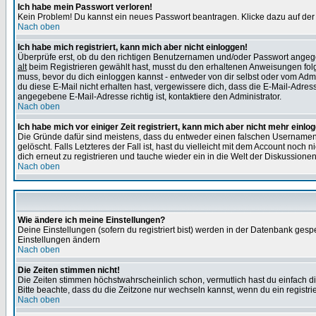
Ich habe mein Passwort verloren!
Kein Problem! Du kannst ein neues Passwort beantragen. Klicke dazu auf der
Nach oben
Ich habe mich registriert, kann mich aber nicht einloggen!
Überprüfe erst, ob du den richtigen Benutzernamen und/oder Passwort angegeb
alt
beim Registrieren gewählt hast, musst du den erhaltenen Anweisungen folgen. 
muss, bevor du dich einloggen kannst - entweder von dir selbst oder vom Admin
du diese E-Mail nicht erhalten hast, vergewissere dich, dass die E-Mail-Adre
angegebene E-Mail-Adresse richtig ist, kontaktiere den Administrator.
Nach oben
Ich habe mich vor einiger Zeit registriert, kann mich aber nicht mehr einlo
Die Gründe dafür sind meistens, dass du entweder einen falschen Usernamen 
gelöscht. Falls Letzteres der Fall ist, hast du vielleicht mit dem Account no
dich erneut zu registrieren und tauche wieder ein in die Welt der Diskussionen
Nach oben
Wie ändere ich meine Einstellungen?
Deine Einstellungen (sofern du registriert bist) werden in der Datenbank gesp
Einstellungen ändern
Nach oben
Die Zeiten stimmen nicht!
Die Zeiten stimmen höchstwahrscheinlich schon, vermutlich hast du einfach die Ze
Bitte beachte, dass du die Zeitzone nur wechseln kannst, wenn du ein registriert
Nach oben