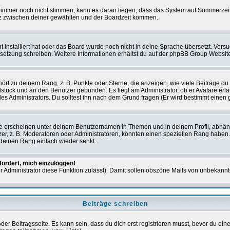
en immer noch nicht stimmen, kann es daran liegen, dass das System auf Sommerzeit
z zwischen deiner gewählten und der Boardzeit kommen.
ht installiert hat oder das Board wurde noch nicht in deine Sprache übersetzt. Ve
Übersetzung schreiben. Weitere Informationen erhältst du auf der phpBB Group Websit
rt zu deinem Rang, z. B. Punkte oder Sterne, die anzeigen, wie viele Beiträge du
elstück und an den Benutzer gebunden. Es liegt am Administrator, ob er Avatare erl
s Administrators. Du solltest ihn nach dem Grund fragen (Er wird bestimmt einen 
e erscheinen unter deinem Benutzernamen in Themen und in deinem Profil, abhän
r, z. B. Moderatoren oder Administratoren, könnten einen speziellen Rang haben. 
r deinen Rang einfach wieder senkt.
fordert, mich einzuloggen!
der Administrator diese Funktion zulässt). Damit sollen obszöne Mails von unbeka
Beiträge schreiben
der Beitragsseite. Es kann sein, dass du dich erst registrieren musst, bevor du e