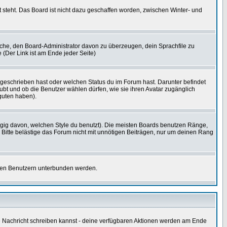
 steht. Das Board ist nicht dazu geschaffen worden, zwischen Winter- und
rsuche, den Board-Administrator davon zu überzeugen, dein Sprachfile zu
e (Der Link ist am Ende jeder Seite)
 geschrieben hast oder welchen Status du im Forum hast. Darunter befindet
aubt und ob die Benutzer wählen dürfen, wie sie ihren Avatar zugänglich
guten haben).
gig davon, welchen Style du benutzt). Die meisten Boards benutzen Ränge,
Bitte belästige das Forum nicht mit unnötigen Beiträgen, nur um deinen Rang
nnten Benutzern unterbunden werden.
ine Nachricht schreiben kannst - deine verfügbaren Aktionen werden am Ende