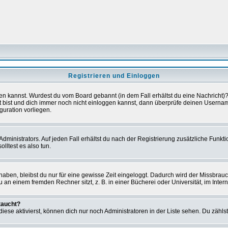
Registrieren und Einloggen
loggen kannst. Wurdest du vom Board gebannt (in dem Fall erhältst du eine Nachrich
t bist und dich immer noch nicht einloggen kannst, dann überprüfe deinen Username
guration vorliegen.
ministrators. Auf jeden Fall erhältst du nach der Registrierung zusätzliche Funktion
lltest es also tun.
 haben, bleibst du nur für eine gewisse Zeit eingeloggt. Dadurch wird der Missbrau
n einem fremden Rechner sitzt, z. B. in einer Bücherei oder Universität, im Intern
taucht?
iese aktivierst, können dich nur noch Administratoren in der Liste sehen. Du zählst