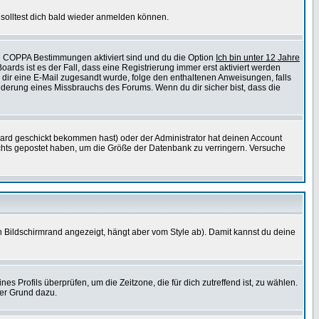
solltest dich bald wieder anmelden können.
ie COPPA Bestimmungen aktiviert sind und du die Option
Ich bin unter 12 Jahre
oards ist es der Fall, dass eine Registrierung immer erst aktiviert werden
ls dir eine E-Mail zugesandt wurde, folge den enthaltenen Anweisungen, falls
inderung eines Missbrauchs des Forums. Wenn du dir sicher bist, dass die
ard geschickt bekommen hast) oder der Administrator hat deinen Account
 nichts gepostet haben, um die Größe der Datenbank zu verringern. Versuche
 Bildschirmrand angezeigt, hängt aber vom Style ab). Damit kannst du deine
nes Profils überprüfen, um die Zeitzone, die für dich zutreffend ist, zu wählen.
uter Grund dazu.