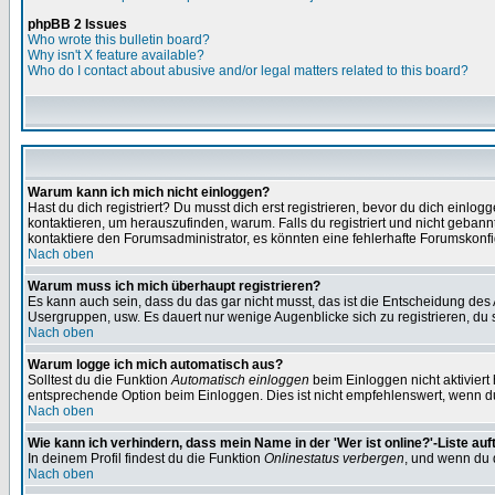
phpBB 2 Issues
Who wrote this bulletin board?
Why isn't X feature available?
Who do I contact about abusive and/or legal matters related to this board?
Warum kann ich mich nicht einloggen?
Hast du dich registriert? Du musst dich erst registrieren, bevor du dich ein
kontaktieren, um herauszufinden, warum. Falls du registriert und nicht gebann
kontaktiere den Forumsadministrator, es könnten eine fehlerhafte Forumskonfi
Nach oben
Warum muss ich mich überhaupt registrieren?
Es kann auch sein, dass du das gar nicht musst, das ist die Entscheidung des Ad
Usergruppen, usw. Es dauert nur wenige Augenblicke sich zu registrieren, du so
Nach oben
Warum logge ich mich automatisch aus?
Solltest du die Funktion
Automatisch einloggen
beim Einloggen nicht aktiviert
entsprechende Option beim Einloggen. Dies ist nicht empfehlenswert, wenn du a
Nach oben
Wie kann ich verhindern, dass mein Name in der 'Wer ist online?'-Liste auf
In deinem Profil findest du die Funktion
Onlinestatus verbergen
, und wenn du d
Nach oben