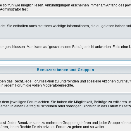
sie so früh wie möglich lesen. Ankündigungen erscheinen immer am Anfang des je
dministrator fest.
t. Sie enthalten auch meistens wichtige Informationen, die du gelesen haben so
eschlossen. Man kann auf geschlossene Beiträge nicht antworten. Falls eine Um
Benutzerebenen und Gruppen
ben das Recht, jede Forumsaktion zu unterbinden und spezielle Aktionen durchzu
in jedem Forum die vollen Moderatorenrechte.
dem jeweiligen Forum achten. Sie haben die Möglichkeit, Beiträge zu editieren u
men in einen Beitrag zu schreiben oder sonstigen Blödsinn in das Forum zu setz
st. Jeder Benutzer kann zu mehreren Gruppen gehören und jeder Gruppe können spe
ren, ihnen Rechte für ein privates Forum zu geben und so weiter.