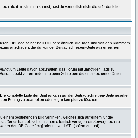
noch nicht mitstimmen kannst, hast du vermutlich nicht die erforderlichen
vieren. BBCode selber ist HTML sehr ähnlich, die Tags sind von den Klammern
leitung anschauen, die du von der Beitrag schreiben-Seite aus erreichen
erung
, um Leute davon abzuhalten, das Forum mit unnötigen Tags zu
Beitrag deaktivieren, indem du beim Schreiben die entsprechende Option
. Die komplette Liste der Smilies kann auf der Beitrag schreiben-Seite gesehen
, den Beitrag zu bearbeiten oder sogar komplett zu löschen.
zu einem bestehenden Bild verlinken, welches sich auf einem für die
en (außer es handelt sich um einen öffentlich verfügbaren Server) noch zu
tweder den BB-Code [img] oder nutze HMTL (sofern erlaubt).