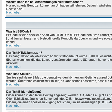
Warum kann ich bei Abstimmungen nicht mitmachen?
Nur registrierte Benutzer können an Umfragen teilnehmen. Dadurch wird eine Be
Rechte dazu.
Nach oben
Was ist BBCode?
BBCode ist eine spezielle Abart von HTML. Ob du BBCode benutzen kannst, wi
[ und ] umschlossen und bietet dir große Kontrolle darüber, was und wie etwas
kannst.
Nach oben
Darf ich HTML benutzen?
Das hängt davon ab, ob es vom Administrator erlaubt wurde. Falls du es nicht 
überschwemmen, die das Layout zerstören oder andere Störungen hervorrufen 
aktivierst.
Nach oben
Was sind Smilies?
Smilies sind kleine Bilder, die benutzt werden können, um Gefühle auszudrücke
werden. Übertreibe es nicht mit Smilies, es kann schnell passieren, dass ein 
Nach oben
Darf ich Bilder einfügen?
Bilder können in der Tat im Beitrag angezeigt werden. Auf jeden Fall gibt es 
Öffentlichkeit zugänglichen Server befindet. Z. B. http://www.meineseite.de/me
Bildern, die einen speziellen Zugang brauchen, um sie anzuzeigen (z. B. E-
Nach oben