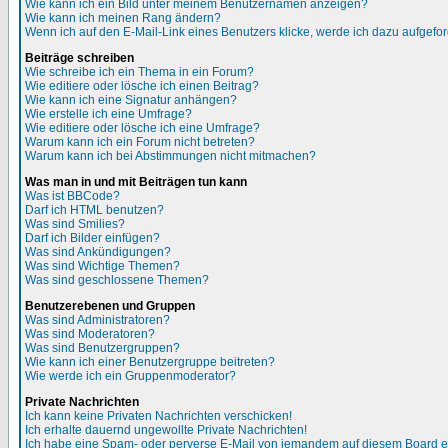
Wie kann ich ein Bild unter meinem Benutzernamen anzeigen?
Wie kann ich meinen Rang ändern?
Wenn ich auf den E-Mail-Link eines Benutzers klicke, werde ich dazu aufgefor
Beiträge schreiben
Wie schreibe ich ein Thema in ein Forum?
Wie editiere oder lösche ich einen Beitrag?
Wie kann ich eine Signatur anhängen?
Wie erstelle ich eine Umfrage?
Wie editiere oder lösche ich eine Umfrage?
Warum kann ich ein Forum nicht betreten?
Warum kann ich bei Abstimmungen nicht mitmachen?
Was man in und mit Beiträgen tun kann
Was ist BBCode?
Darf ich HTML benutzen?
Was sind Smilies?
Darf ich Bilder einfügen?
Was sind Ankündigungen?
Was sind Wichtige Themen?
Was sind geschlossene Themen?
Benutzerebenen und Gruppen
Was sind Administratoren?
Was sind Moderatoren?
Was sind Benutzergruppen?
Wie kann ich einer Benutzergruppe beitreten?
Wie werde ich ein Gruppenmoderator?
Private Nachrichten
Ich kann keine Privaten Nachrichten verschicken!
Ich erhalte dauernd ungewollte Private Nachrichten!
Ich habe eine Spam- oder perverse E-Mail von jemandem auf diesem Board e