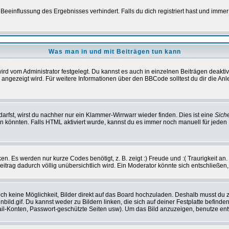
einflussung des Ergebnisses verhindert. Falls du dich registriert hast und immer 
Was man in und mit Beiträgen tun kann
rd vom Administrator festgelegt. Du kannst es auch in einzelnen Beiträgen deakti
 angezeigt wird. Für weitere Informationen über den BBCode solltest du dir die An
darfst, wirst du nachher nur ein Klammer-Wirrwarr wieder finden. Dies ist eine
Sich
könnten. Falls HTML aktiviert wurde, kannst du es immer noch manuell für jeden 
n. Es werden nur kurze Codes benötigt, z. B. zeigt :) Freude und :( Traurigkeit an
Beitrag dadurch völlig unübersichtlich wird. Ein Moderator könnte sich entschließen
noch keine Möglichkeit, Bilder direkt auf das Board hochzuladen. Deshalb musst du 
inbild.gif. Du kannst weder zu Bildern linken, die sich auf deiner Festplatte befind
Mail-Konten, Passwort-geschützte Seiten usw). Um das Bild anzuzeigen, benutze en