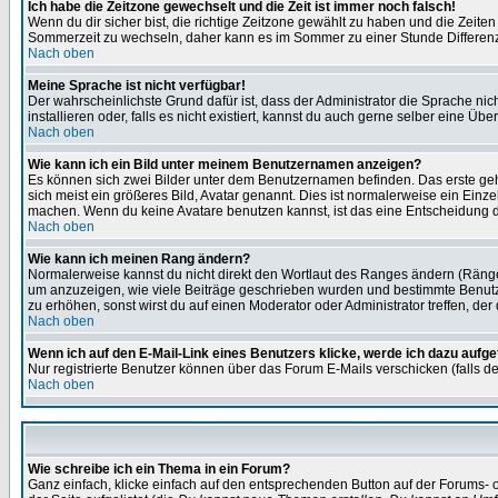
Ich habe die Zeitzone gewechselt und die Zeit ist immer noch falsch!
Wenn du dir sicher bist, die richtige Zeitzone gewählt zu haben und die Zeit
Sommerzeit zu wechseln, daher kann es im Sommer zu einer Stunde Differen
Nach oben
Meine Sprache ist nicht verfügbar!
Der wahrscheinlichste Grund dafür ist, dass der Administrator die Sprache nic
installieren oder, falls es nicht existiert, kannst du auch gerne selber eine 
Nach oben
Wie kann ich ein Bild unter meinem Benutzernamen anzeigen?
Es können sich zwei Bilder unter dem Benutzernamen befinden. Das erste gehö
sich meist ein größeres Bild, Avatar genannt. Dies ist normalerweise ein Einz
machen. Wenn du keine Avatare benutzen kannst, ist das eine Entscheidung de
Nach oben
Wie kann ich meinen Rang ändern?
Normalerweise kannst du nicht direkt den Wortlaut des Ranges ändern (Räng
um anzuzeigen, wie viele Beiträge geschrieben wurden und bestimmte Benutze
zu erhöhen, sonst wirst du auf einen Moderator oder Administrator treffen, de
Nach oben
Wenn ich auf den E-Mail-Link eines Benutzers klicke, werde ich dazu aufge
Nur registrierte Benutzer können über das Forum E-Mails verschicken (falls 
Nach oben
Wie schreibe ich ein Thema in ein Forum?
Ganz einfach, klicke einfach auf den entsprechenden Button auf der Forums- o