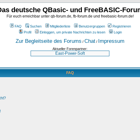
Das deutsche QBasic- und FreeBASIC-Foru
Für euch erreichbar unter qb-forum.de, fb-forum.de und freebasic-forum.de!
FAQ
Suchen
Mitgliederliste
Benutzergruppen
Registrieren
Profil
Einloggen, um private Nachrichten zu lesen
Login
Zur Begleitseite des Forums
Chat
Impressum
/
/
Aktueller Forenpartner:
FAQ
cht?
!