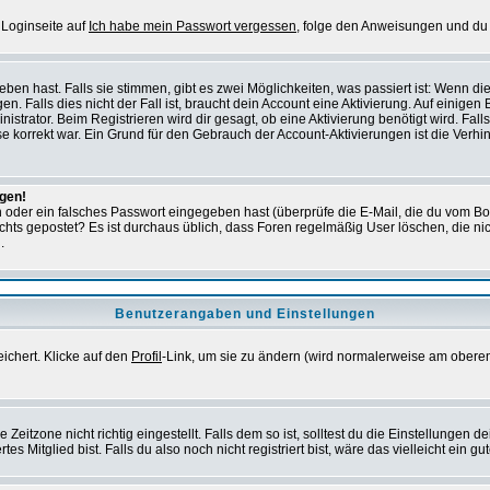
 Loginseite auf
Ich habe mein Passwort vergessen
, folge den Anweisungen und du 
en hast. Falls sie stimmen, gibt es zwei Möglichkeiten, was passiert ist: Wenn d
Falls dies nicht der Fall ist, braucht dein Account eine Aktivierung. Auf einigen B
istrator. Beim Registrieren wird dir gesagt, ob eine Aktivierung benötigt wird. Fal
sse korrekt war. Ein Grund für den Gebrauch der Account-Aktivierungen ist die Verh
ggen!
oder ein falsches Passwort eingegeben hast (überprüfe die E-Mail, die du vom Bo
ch nichts gepostet? Es ist durchaus üblich, dass Foren regelmäßig User löschen, die
.
Benutzerangaben und Einstellungen
eichert. Klicke auf den
Profil
-Link, um sie zu ändern (wird normalerweise am oberen
itzone nicht richtig eingestellt. Falls dem so ist, solltest du die Einstellungen dei
es Mitglied bist. Falls du also noch nicht registriert bist, wäre das vielleicht ein g