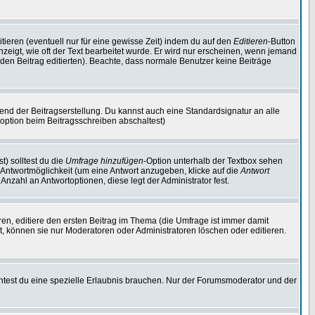
tieren (eventuell nur für eine gewisse Zeit) indem du auf den
Editieren
-Button
anzeigt, wie oft der Text bearbeitet wurde. Er wird nur erscheinen, wenn jemand
ie den Beitrag editierten). Beachte, dass normale Benutzer keine Beiträge
end der Beitragserstellung. Du kannst auch eine Standardsignatur an alle
option beim Beitragsschreiben abschaltest)
t) solltest du die
Umfrage hinzufügen
-Option unterhalb der Textbox sehen
e Antwortmöglichkeit (um eine Antwort anzugeben, klicke auf die
Antwort
Anzahl an Antwortoptionen, diese legt der Administrator fest.
n, editiere den ersten Beitrag im Thema (die Umfrage ist immer damit
, können sie nur Moderatoren oder Administratoren löschen oder editieren.
test du eine spezielle Erlaubnis brauchen. Nur der Forumsmoderator und der