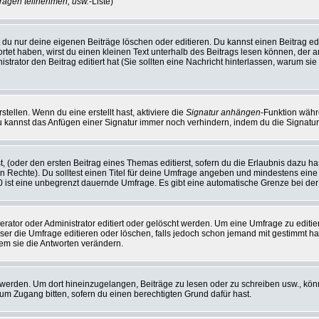
ragen teilnehmen, usw.
-Liste)
du nur deine eigenen Beiträge löschen oder editieren. Du kannst einen Beitrag edi
ortet haben, wirst du einen kleinen Text unterhalb des Beitrags lesen können, der 
nistrator den Beitrag editiert hat (Sie sollten eine Nachricht hinterlassen, warum s
tellen. Wenn du eine erstellt hast, aktiviere die
Signatur anhängen
-Funktion währ
u kannst das Anfügen einer Signatur immer noch verhindern, indem du die Signatur
, (oder den ersten Beitrag eines Themas editierst, sofern du die Erlaubnis dazu has
chen Rechte). Du solltest einen Titel für deine Umfrage angeben und mindestens ein
, 0 ist eine unbegrenzt dauernde Umfrage. Es gibt eine automatische Grenze bei der 
or oder Administrator editiert oder gelöscht werden. Um eine Umfrage zu editiere
 die Umfrage editieren oder löschen, falls jedoch schon jemand mit gestimmt hat
em sie die Antworten verändern.
rden. Um dort hineinzugelangen, Beiträge zu lesen oder zu schreiben usw., könn
 um Zugang bitten, sofern du einen berechtigten Grund dafür hast.