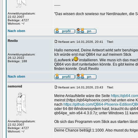
-----
Anmeldungsdatum:
"Das wissen doch sowieso nur Nerdinauten, die Sc
22.02.2007
Beiträge: 4727
Wohnort: ~/
Nach oben
Revilo
Verfasst am: 14.01.2026, 20:41
Titel:
Hallo nemored, Deine Antwort wirkt sehr beruhig
Ich würde erst mal QB64 nur auf meinem Stick
Anmeldungsdatum:
26.12.2022
(Laufwerk k
installieren. Wie muss ich das ma
Beiträge: 188
QB64 von dort runterladen könnte. Es gibt keine d
finden konnte. Gruß Revilo
Nach oben
nemored
Verfasst am: 14.01.2026, 23:43
Titel:
Meine Anlaufstelle wäre die Seite
https://qb64.com
meinst (https://qb64phoenix.com) hat unten eine Ka
nach
https://github.com/QB64-Phoenix-Edition/QB
oder 64-Bit-Windowssystem hast, braucht du qb6
qb64pe_win-x64-4.3.0.7z; unter Windows 11 kanns
Anmeldungsdatum:
Ob sich das Programm vom Stick aus starten lässt 
22.02.2007
_________________
Beiträge: 4727
Deine Chance beträgt 1:1000. Also musst du folgen
Wohnort: ~/