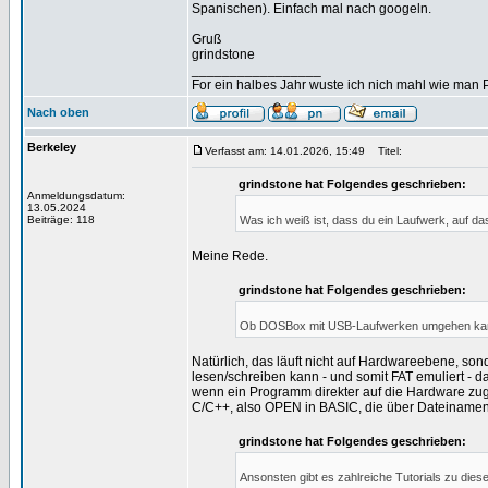
Spanischen). Einfach mal nach googeln.
Gruß
grindstone
_________________
For ein halbes Jahr wuste ich nich mahl wie man Pr
Nach oben
Berkeley
Verfasst am: 14.01.2026, 15:49
Titel:
grindstone hat Folgendes geschrieben:
Anmeldungsdatum:
13.05.2024
Beiträge: 118
Was ich weiß ist, dass du ein Laufwerk, auf d
Meine Rede.
grindstone hat Folgendes geschrieben:
Ob DOSBox mit USB-Laufwerken umgehen kann, 
Natürlich, das läuft nicht auf Hardwareebene, so
lesen/schreiben kann - und somit FAT emuliert - d
wenn ein Programm direkter auf die Hardware zugrei
C/C++, also OPEN in BASIC, die über Dateinamen 
grindstone hat Folgendes geschrieben:
Ansonsten gibt es zahlreiche Tutorials zu di