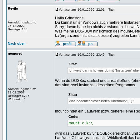
Revilo
Verfasst am: 16.01.2026, 22:01
Titel:
Hallo Grindstone.
Du kannst unter Windows auch mehrere Instanzen v
Anmeldungsdatum:
26.12.2022
Sorry, davon habe ich nichts verstanden. Ich weiß 
Beiträge: 188
Was meine DOS-BOX hinsichtlich des mount-Befehls
k:\ (ergänzend- nicht statt dessen) zugreifen kann
Nach oben
nemored
Verfasst am: 16.01.2026, 23:45
Titel:
Zitat:
Ich weiß gar nicht, was du mit "Instanzen" übe
Wenn du DOSBox startest und anschließend (ohn
das sind zwei Instanzen desselben Programms.
Anmeldungsdatum:
22.02.2007
Zitat:
Beiträge: 4727
Wohnort: ~/
Was bedeutet dieser Befehl überhaupt [...]?
mount bindet ein Laufwerk (bzw. generell eine Res
Code:
mount c k:\
wird das Laufwerk k:\ für DOSBox erreichbar, un
Laufwerk C bewegst, ist das in Wirklichkeit das La