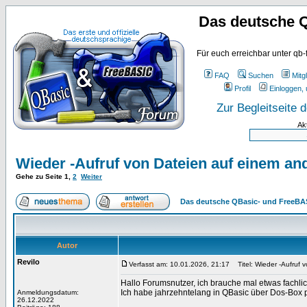
Das deutsche 
Für euch erreichbar unter qb-
FAQ
Suchen
Mitgl
Profil
Einloggen, 
Zur Begleitseite
Ak
Wieder -Aufruf von Dateien auf einem an
Gehe zu Seite
1
,
2
Weiter
Das deutsche QBasic- und FreeBA
Autor
Revilo
Verfasst am: 10.01.2026, 21:17
Titel: Wieder -Aufruf 
Hallo Forumsnutzer, ich brauche mal etwas fachlic
Ich habe jahrzehntelang in QBasic über Dos-Box p
Anmeldungsdatum:
26.12.2022