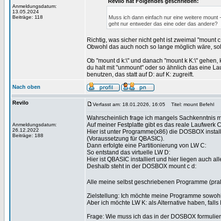
Revilo hat Folgendes geschrieben:
Anmeldungsdatum:
13.05.2024
Beiträge: 118
Muss ich dann einfach nur eine weitere mount -
geht nur entweder das eine oder das andere?
Richtig, was sicher nicht geht ist zweimal "mount
Obwohl das auch noch so lange möglich wäre, sol
Ob "mount d k:\" und danach "mount k K:\" gehen, 
du halt mit "unmount" oder so ähnlich das eine L
benutzen, das statt auf D: auf K: zugreift.
Nach oben
Revilo
Verfasst am: 18.01.2026, 16:05
Titel: mount Befehl
Wahrscheinlich frage ich mangels Sachkenntnis mal
Auf meiner Festplatte gibt es das reale Laufwerk C
Anmeldungsdatum:
26.12.2022
Hier ist unter Programme(x86) die DOSBOX installi
Beiträge: 188
(Voraussetzung für QBASIC).
Dann erfolgte eine Partitionierung von LW C:
So entstand das virtuelle LW D:
Hier ist QBASIC installiert und hier liegen auch 
Deshalb steht in der DOSBOX mount c d:
Alle meine selbst geschriebenen Programme (prak
Zielstellung: Ich möchte meine Programme sowohl
Aber ich möchte LW K: als Alternative haben, falls
Frage: Wie muss ich das in der DOSBOX formulie