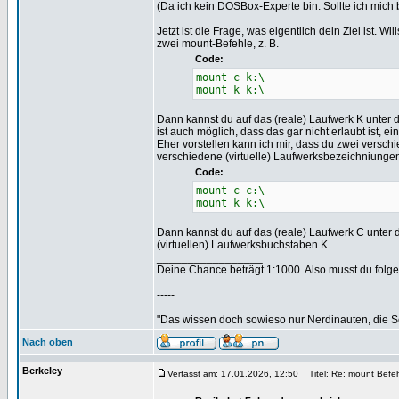
(Da ich kein DOSBox-Experte bin: Sollte ich mich 
Jetzt ist die Frage, was eigentlich dein Ziel ist
zwei mount-Befehle, z. B.
Code:
mount c k:\
mount k k:\
Dann kannst du auf das (reale) Laufwerk K unter de
ist auch möglich, dass das gar nicht erlaubt ist,
Eher vorstellen kann ich mir, dass du zwei versc
verschiedene (virtuelle) Laufwerksbezeichniungen,
Code:
mount c c:\
mount k k:\
Dann kannst du auf das (reale) Laufwerk C unter 
(virtuellen) Laufwerksbuchstaben K.
_________________
Deine Chance beträgt 1:1000. Also musst du folgen
-----
"Das wissen doch sowieso nur Nerdinauten, die Sc
Nach oben
Berkeley
Verfasst am: 17.01.2026, 12:50
Titel: Re: mount Befeh