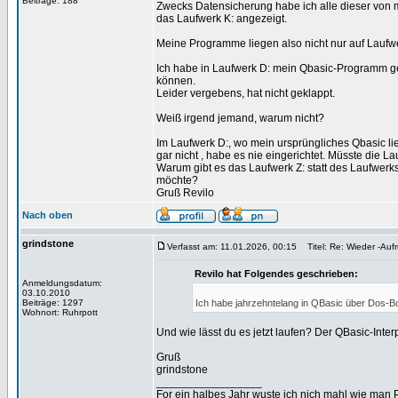
Beiträge: 188
Zwecks Datensicherung habe ich alle dieser von m
das Laufwerk K: angezeigt.
Meine Programme liegen also nicht nur auf Laufwerk
Ich habe in Laufwerk D: mein Qbasic-Programm ges
können.
Leider vergebens, hat nicht geklappt.
Weiß irgend jemand, warum nicht?
Im Laufwerk D:, wo mein ursprüngliches Qbasic li
gar nicht , habe es nie eingerichtet. Müsste die 
Warum gibt es das Laufwerk Z: statt des Laufwer
möchte?
Gruß Revilo
Nach oben
grindstone
Verfasst am: 11.01.2026, 00:15
Titel: Re: Wieder -Auf
Revilo hat Folgendes geschrieben:
Anmeldungsdatum:
03.10.2010
Beiträge: 1297
Ich habe jahrzehntelang in QBasic über Dos-Bo
Wohnort: Ruhrpott
Und wie lässt du es jetzt laufen? Der QBasic-Inte
Gruß
grindstone
_________________
For ein halbes Jahr wuste ich nich mahl wie man Pr