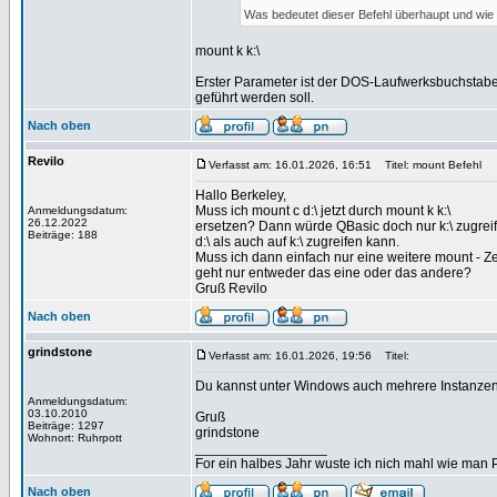
Was bedeutet dieser Befehl überhaupt und wie 
mount k k:\
Erster Parameter ist der DOS-Laufwerksbuchstabe,
geführt werden soll.
Nach oben
Revilo
Verfasst am: 16.01.2026, 16:51
Titel: mount Befehl
Hallo Berkeley,
Muss ich mount c d:\ jetzt durch mount k k:\
Anmeldungsdatum:
26.12.2022
ersetzen? Dann würde QBasic doch nur k:\ zugreife
Beiträge: 188
d:\ als auch auf k:\ zugreifen kann.
Muss ich dann einfach nur eine weitere mount - Ze
geht nur entweder das eine oder das andere?
Gruß Revilo
Nach oben
grindstone
Verfasst am: 16.01.2026, 19:56
Titel:
Du kannst unter Windows auch mehrere Instanzen v
Anmeldungsdatum:
03.10.2010
Gruß
Beiträge: 1297
grindstone
Wohnort: Ruhrpott
_________________
For ein halbes Jahr wuste ich nich mahl wie man Pr
Nach oben