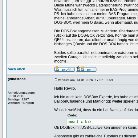
erwecken", um sie ggf. zu nutzen bzw. bearbeiten
Diese Mühe war zwecks Datensicherung zwar nötig, 
Was muss ich tun, um alle meine BAS-Programme 
PS: Ich habe erst mal nur meine BAS-Programme,
meine jahrelange Arbeit, auf K: übertragen. Muss i
DOS-BOX, weil mein Q Basic, wenn überhaupt, nur
Die DOS-Box angemessen zu ändern, überfordert m
(Stick) auf die DOS-BOX verzichten. Könnte man a
QB64 installieren, das offenbar unabhängig von de
bisheriges QBasic und die DOS-BOX haben. Ich mö
Beides sollte parallel, nebeneinander existieren 
zweiten Garage. Ich möchte beliebig zwischen be
möchte.
Nach oben
grindstone
Verfasst am: 13.01.2026, 17:02
Titel:
Hallo Revilo,
Anmeldungsdatum:
03.10.2010
ich bin auch kein DOSBox-Experte, ich habe es mir
Beiträge: 1297
BalloonChallenge und Mahjongg) weiter spielen 
Wohnort: Ruhrpott
Was ich weiß ist, dass du ein Laufwerk, auf das du
Code:
mount c k:\
Ob DOSBox mit USB-Laufwerken umgehen kann, wei
Ansonsten gibt es zahlreiche Tutorials zu diesem