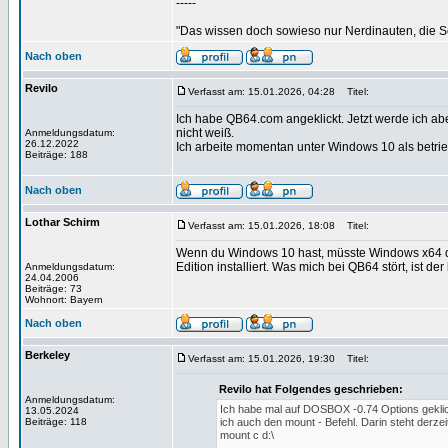
-----
"Das wissen doch sowieso nur Nerdinauten, die Sc
Nach oben
Revilo
Verfasst am: 15.01.2026, 04:28
Titel:
Ich habe QB64.com angeklickt. Jetzt werde ich abe
nicht weiß.
Anmeldungsdatum:
26.12.2022
Ich arbeite momentan unter Windows 10 als betrie
Beiträge: 188
Nach oben
Lothar Schirm
Verfasst am: 15.01.2026, 18:08
Titel:
Wenn du Windows 10 hast, müsste Windows x64 das 
Edition installiert. Was mich bei QB64 stört, ist d
Anmeldungsdatum:
24.04.2006
Beiträge: 73
Wohnort: Bayern
Nach oben
Berkeley
Verfasst am: 15.01.2026, 19:30
Titel:
Revilo hat Folgendes geschrieben:
Anmeldungsdatum:
Ich habe mal auf DOSBOX -0.74 Options geklick
13.05.2024
Beiträge: 118
ich auch den mount - Befehl. Darin steht derzei
mount c d:\