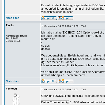
Es steht in der Anleitung, sogar in der in DOSBox
anlegen/editieren, damit man nicht bei jedem St
vielleicht suchen müssen.
Nach oben
Revilo
Verfasst am: 14.01.2026, 19:28
Titel:
Ich habe mal auf DOSBOX -0.74 Options geklickt. 
ich auch den mount - Befehl. Darin steht derzeit:
Anmeldungsdatum:
26.12.2022
mount c d:\
Beiträge: 188
c:
cd dos
qbasic
Was bedeutet dieser Befehl überhaupt und wie müß
bin da äußerst ängstlich. Die DOS-BOX ist die de
ggf. bearbeiten zu können.
Ich wäre zutiefst unglücklich, wenn ich sie mir du
Wie denkt ihr über QB64, also quasi als Alternati
unwiederbringlich überschreiben?
Nach oben
nemored
Verfasst am: 14.01.2026, 20:01
Titel:
QB64 und DOSBox haben nichts miteinander zu tu
_________________
Deine Chance beträgt 1:1000. Also musst du folgen