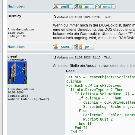
Nach oben
Berkeley
Verfasst am: 11.01.2026, 02:30
Titel:
Wenn du immer noch in der DOS-Box bist, dann mus
eine emulierte Umgebung, das DOS glaubt, in uralt
Anmeldungsdatum:
13.05.2024
bekannt wie ein Warpreaktor. Übers Laufwerk "Z" 
Beiträge: 118
automatisch angelegt wird, vielleicht ne RAMDisk
Nach oben
dreael
Verfasst am: 11.01.2026, 21:15
Titel:
Administrator
An dieser Stelle ein Ausschnitt von einem bei mir 
Code:
Set oFS = CreateObject("Scriptin
cSichLW = ""
For Each oLW In oFS.Drives
Anmeldungsdatum:
If oLW.DriveType = 2 Then
10.09.2004
If Left(oLW.VolumeName, 7) = 
Beiträge: 2534
If cSichLW = "" Then
Wohnort: Hofen SH (Schweiz)
cSichLW = oLw.DriveLette
SchreibeLog "Sicherungsziel
Else
FehlerMail "Fehler: Mehrere 
WScript.Quit 2
End If
End If
End If