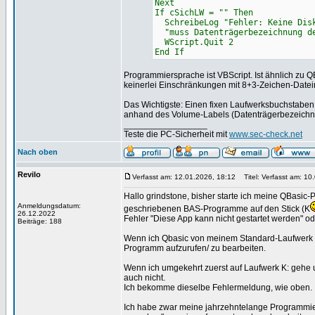
Next
If cSichLW = "" Then
SchreibeLog "Fehler: Keine Disk
"muss Datenträgerbezeichnung de
WScript.Quit 2
End If
Programmiersprache ist VBScript. Ist ähnlich zu 
keinerlei Einschränkungen mit 8+3-Zeichen-Date
Das Wichtigste: Einen fixen Laufwerksbuchstaben i
anhand des Volume-Labels (Datenträgerbezeichn
_________________
Teste die PC-Sicherheit mit
www.sec-check.net
Nach oben
Revilo
Verfasst am: 12.01.2026, 18:12
Titel: Verfasst am: 10.
Hallo grindstone, bisher starte ich meine QBasic-
Anmeldungsdatum:
geschriebenen BAS-Programme auf den Stick (K
26.12.2022
Fehler "Diese App kann nicht gestartet werden" od
Beiträge: 188
Wenn ich Qbasic von meinem Standard-Laufwerk D:
Programm aufzurufen/ zu bearbeiten.
Wenn ich umgekehrt zuerst auf Laufwerk K: gehe u
auch nicht.
Ich bekomme dieselbe Fehlermeldung, wie oben.
Ich habe zwar meine jahrzehntelange Programmierar