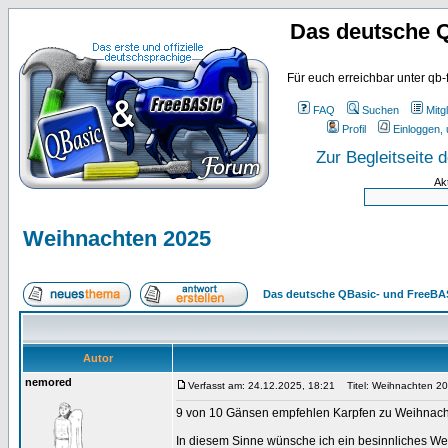
Das deutsche 
Für euch erreichbar unter qb-
FAQ
Suchen
Mitgl
Profil
Einloggen, 
Zur Begleitseite
Ak
Weihnachten 2025
Das deutsche QBasic- und FreeBA
Autor
nemored
Verfasst am: 24.12.2025, 18:21
Titel: Weihnachten 2
9 von 10 Gänsen empfehlen Karpfen zu Weihnach
In diesem Sinne wünsche ich ein besinnliches Wei