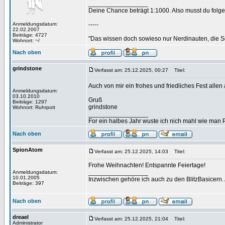
_________________
Deine Chance beträgt 1:1000. Also musst du folgen
Anmeldungsdatum:
-----
22.02.2007
Beiträge: 4727
"Das wissen doch sowieso nur Nerdinauten, die Sc
Wohnort: ~/
Nach oben
grindstone
Verfasst am: 25.12.2025, 00:27
Titel:
Auch von mir ein frohes und friedliches Fest alle
Anmeldungsdatum:
03.10.2010
Gruß
Beiträge: 1297
grindstone
Wohnort: Ruhrpott
_________________
For ein halbes Jahr wuste ich nich mahl wie man Pr
Nach oben
SpionAtom
Verfasst am: 25.12.2025, 14:03
Titel:
Frohe Weihnachten! Entspannte Feiertage!
_________________
Anmeldungsdatum:
10.01.2005
Inzwischen gehöre ich auch zu den BlitzBasicern.
Beiträge: 397
Nach oben
dreael
Verfasst am: 25.12.2025, 21:04
Titel:
Administrator