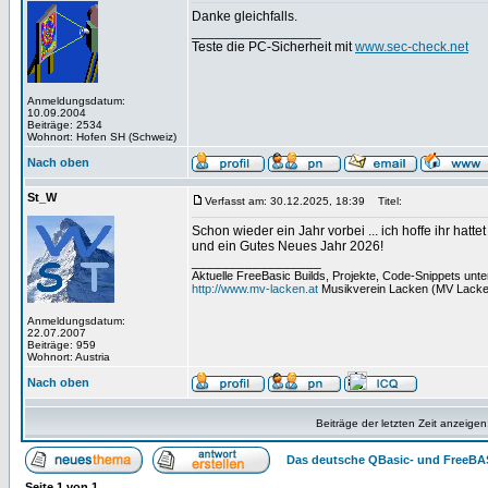
Danke gleichfalls.
_________________
Teste die PC-Sicherheit mit
www.sec-check.net
Anmeldungsdatum:
10.09.2004
Beiträge: 2534
Wohnort: Hofen SH (Schweiz)
Nach oben
St_W
Verfasst am: 30.12.2025, 18:39
Titel:
Schon wieder ein Jahr vorbei ... ich hoffe ihr ha
und ein Gutes Neues Jahr 2026!
_________________
Aktuelle FreeBasic Builds, Projekte, Code-Snippets unt
http://www.mv-lacken.at
Musikverein Lacken (MV Lacke
Anmeldungsdatum:
22.07.2007
Beiträge: 959
Wohnort: Austria
Nach oben
Beiträge der letzten Zeit anzeigen
Das deutsche QBasic- und FreeBA
Seite
1
von
1