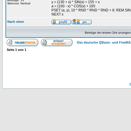
Beiträge: 13
y = (130 + x) * SIN(x) + 155 + x
Wohnort: Herford
a = (100 - x) * COS(x) + 165
PSET (a, y), 10 * RND * RND * RND + 8: REM SIN(x
NEXT x
Nach oben
Beiträge der letzten Zeit anzeigen
Das deutsche QBasic- und FreeBA
Seite
1
von
1
I