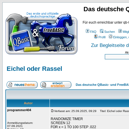
Das deutsche 
Für euch erreichbar unter qb-
FAQ
Suchen
Mitgl
Profil
Einloggen, 
Zur Begleitseite
Ak
Eichel oder Rassel
Das deutsche QBasic- und FreeBA
Autor
programmer404
Verfasst am: 25.09.2025, 09:29
Titel: Eichel oder Ras
RANDOMIZE TIMER
SCREEN 12
Anmeldungsdatum:
07.09.2021
FOR x = 1 TO 100 STEP .022