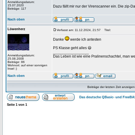
Anmeldungsdatum:
15.07.2020
Dazu fällt mir nur der Virenscanner ein. Die zip-D
Beiträge: 117
Nach oben
Löwenherz
Verfasst am: 11.12.2024, 21:57
Titel:
Danke
werde ich antesten
PS Klasse geht alles 😃
_________________
Anmeldungsdatum:
Das Leben ist wie eine Pralinenschachtel, man we
25.08.2008
Beiträge: 86
Wohnort: auf einer sonnigen
Insel :)
Nach oben
Beiträge der letzten Zeit anzeigen
Das deutsche QBasic- und FreeBA
Seite
1
von
1