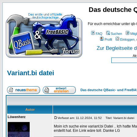
Das deutsche 
Für euch erreichbar unter qb-
FAQ
Suchen
Mitgl
Profil
Einloggen, 
Zur Begleitseite
Ak
Variant.bi datei
Das deutsche QBasic- und FreeBA
Autor
Löwenherz
Verfasst am: 11.12.2024, 11:52
Titel: Variant.bi datei
Moin ich suche eine variant.bi Datei .. Ich hatte M
erstellt hat. Ein Link wäre toll. Danke LG
_________________