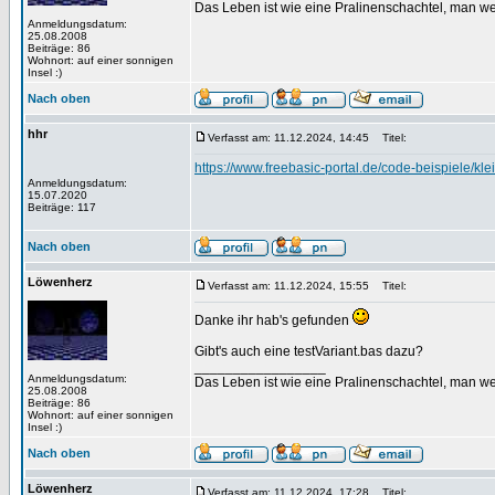
Das Leben ist wie eine Pralinenschachtel, man we
Anmeldungsdatum:
25.08.2008
Beiträge: 86
Wohnort: auf einer sonnigen
Insel :)
Nach oben
hhr
Verfasst am: 11.12.2024, 14:45
Titel:
https://www.freebasic-portal.de/code-beispiele/klei
Anmeldungsdatum:
15.07.2020
Beiträge: 117
Nach oben
Löwenherz
Verfasst am: 11.12.2024, 15:55
Titel:
Danke ihr hab's gefunden
Gibt's auch eine testVariant.bas dazu?
_________________
Anmeldungsdatum:
Das Leben ist wie eine Pralinenschachtel, man we
25.08.2008
Beiträge: 86
Wohnort: auf einer sonnigen
Insel :)
Nach oben
Löwenherz
Verfasst am: 11.12.2024, 17:28
Titel: