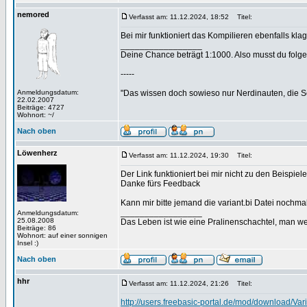
nemored
Verfasst am: 11.12.2024, 18:52
Titel:
Bei mir funktioniert das Kompilieren ebenfalls k
_________________
Deine Chance beträgt 1:1000. Also musst du folgen
-----
Anmeldungsdatum:
"Das wissen doch sowieso nur Nerdinauten, die Sc
22.02.2007
Beiträge: 4727
Wohnort: ~/
Nach oben
Löwenherz
Verfasst am: 11.12.2024, 19:30
Titel:
Der Link funktioniert bei mir nicht zu den Beispiel
Danke fürs Feedback
Kann mir bitte jemand die variant.bi Datei nochma
_________________
Anmeldungsdatum:
25.08.2008
Das Leben ist wie eine Pralinenschachtel, man we
Beiträge: 86
Wohnort: auf einer sonnigen
Insel :)
Nach oben
hhr
Verfasst am: 11.12.2024, 21:26
Titel:
http://users.freebasic-portal.de/mod/download/Vari