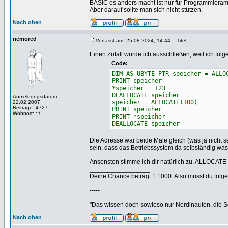
BASIC es anders macht ist nur für Programmieram
Aber darauf sollte man sich nicht stützen.
Nach oben
nemored
Verfasst am: 25.08.2024, 14:44
Titel:
Einen Zufall würde ich ausschließen, weil ich fo
Code:
DIM AS UBYTE PTR speicher = ALLO
PRINT speicher
*speicher = 123
DEALLOCATE speicher
Anmeldungsdatum:
speicher = ALLOCATE(100)
22.02.2007
Beiträge: 4727
PRINT speicher
Wohnort: ~/
PRINT *speicher
DEALLOCATE speicher
Die Adresse war beide Male gleich (was ja nicht s
sein, dass das Betriebssystem da selbständig was 
Ansonsten stimme ich dir natürlich zu. ALLOCATE r
_________________
Deine Chance beträgt 1:1000. Also musst du folgen
-----
"Das wissen doch sowieso nur Nerdinauten, die Sc
Nach oben