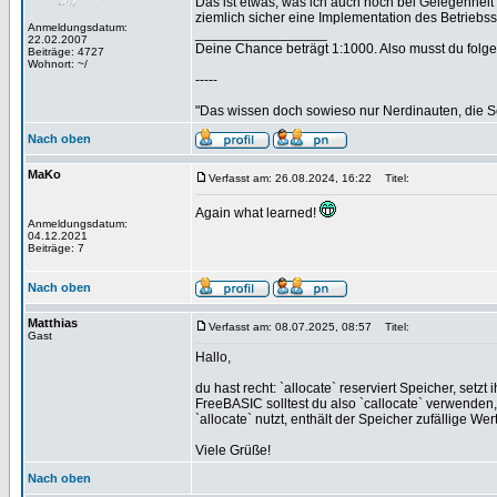
Das ist etwas, was ich auch noch bei Gelegenheit te
ziemlich sicher eine Implementation des Betriebss
Anmeldungsdatum:
_________________
22.02.2007
Deine Chance beträgt 1:1000. Also musst du folgen
Beiträge: 4727
Wohnort: ~/
-----
"Das wissen doch sowieso nur Nerdinauten, die Sc
Nach oben
MaKo
Verfasst am: 26.08.2024, 16:22
Titel:
Again what learned!
Anmeldungsdatum:
04.12.2021
Beiträge: 7
Nach oben
Matthias
Verfasst am: 08.07.2025, 08:57
Titel:
Gast
Hallo,
du hast recht: `allocate` reserviert Speicher, setzt i
FreeBASIC solltest du also `callocate` verwenden, w
`allocate` nutzt, enthält der Speicher zufällige Wer
Viele Grüße!
Nach oben