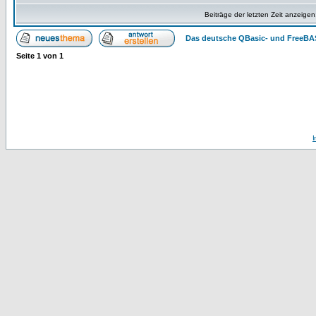
Beiträge der letzten Zeit anzeigen
Das deutsche QBasic- und FreeBA
Seite
1
von
1
I