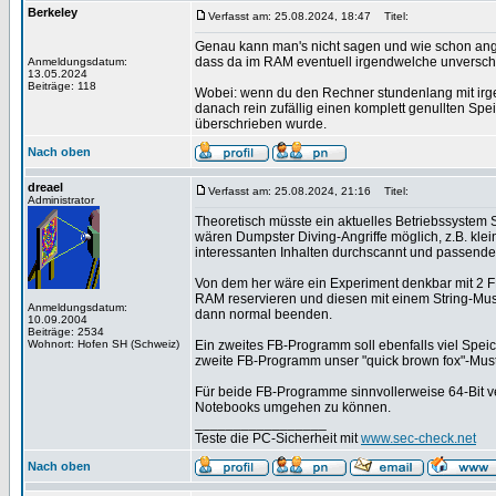
Berkeley
Verfasst am: 25.08.2024, 18:47
Titel:
Genau kann man's nicht sagen und wie schon ang
dass da im RAM eventuell irgendwelche unversch
Anmeldungsdatum:
13.05.2024
Beiträge: 118
Wobei: wenn du den Rechner stundenlang mit irge
danach rein zufällig einen komplett genullten Spe
überschrieben wurde.
Nach oben
dreael
Verfasst am: 25.08.2024, 21:16
Titel:
Administrator
Theoretisch müsste ein aktuelles Betriebssystem S
wären Dumpster Diving-Angriffe möglich, z.B. kle
interessanten Inhalten durchscannt und passend
Von dem her wäre ein Experiment denkbar mit 2 FB
RAM reservieren und diesen mit einem String-Muster
Anmeldungsdatum:
dann normal beenden.
10.09.2004
Beiträge: 2534
Wohnort: Hofen SH (Schweiz)
Ein zweites FB-Programm soll ebenfalls viel Speic
zweite FB-Programm unser "quick brown fox"-Muste
Für beide FB-Programme sinnvollerweise 64-Bit
Notebooks umgehen zu können.
_________________
Teste die PC-Sicherheit mit
www.sec-check.net
Nach oben