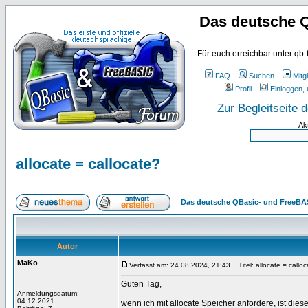
Das deutsche 
Für euch erreichbar unter qb-
FAQ
Suchen
Mitgl
Profil
Einloggen, 
Zur Begleitseite
Ak
allocate = callocate?
Das deutsche QBasic- und FreeBA
Autor
MaKo
Verfasst am: 24.08.2024, 21:43
Titel: allocate = callo
Guten Tag,
Anmeldungsdatum:
04.12.2021
wenn ich mit allocate Speicher anfordere, ist dies