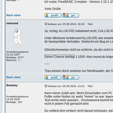
Beiträge: 7
Ich nutze: FreeBASIC Compiler - Version 1.10.1 (20
Viele Grüße
Nach oben
nemored
Verfasst am: 25.08.2024, 00:40
Titel:
Ja, richtig; ALLOCATE initialisiert nicht, CALLOCA
Unter Windows funktioniert ALLOCATE wie erwartet 
dir beobachtete Verhalten. Vielleicht ein Bug im L
(Glücklicherweise nicht so schlimm, da der nicht in
Anmeldungsdatum:
_________________
22.02.2007
Deine Chance beträgt 1:1000. Also musst du folgen
Beiträge: 4727
Wohnort: ~/
-----
"Das wissen doch sowieso nur Nerdinauten, die Sc
Nach oben
Berkeley
Verfasst am: 25.08.2024, 13:23
Titel:
Kann reiner Zufall sein. Beim Einschalten vom PC 
Puffer voller Nullen ist, weils "immer" so war. Irg
Anmeldungsdatum:
13.05.2024
Test nichts mehr passiert... Erschwerend kommt h
Beiträge: 118
nicht in jedem Fall gemacht wird.
Du solltest dich einfach nicht darauf verlassen, das