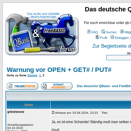
Das deutsche 
Für euch erreichbar unter qb-
FAQ
Suchen
Mitgl
Profil
Einloggen, 
Zur Begleitseite
Ak
Warnung vor OPEN + GET# / PUT#
Gehe zu Seite
Zurück
1
,
2
Das deutsche QBasic- und FreeBA
Autor
grindstone
Verfasst am: 03.06.2024, 23:23
Titel:
Ja, es ist eine Schande! Ständig muß man selber 
Anmeldungsdatum:
03.10.2010
Gruß