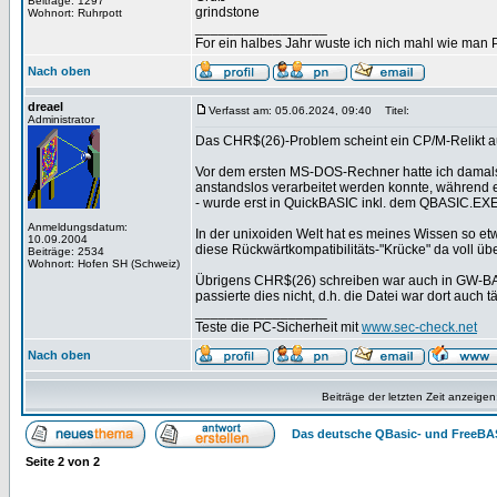
Beiträge: 1297
grindstone
Wohnort: Ruhrpott
_________________
For ein halbes Jahr wuste ich nich mahl wie man Pr
Nach oben
dreael
Verfasst am: 05.06.2024, 09:40
Titel:
Administrator
Das CHR$(26)-Problem scheint ein CP/M-Relikt a
Vor dem ersten MS-DOS-Rechner hatte ich damal
anstandslos verarbeitet werden konnte, während
- wurde erst in QuickBASIC inkl. dem QBASIC.EX
Anmeldungsdatum:
In der unixoiden Welt hat es meines Wissen so 
10.09.2004
diese Rückwärtkompatibilitäts-"Krücke" da voll ü
Beiträge: 2534
Wohnort: Hofen SH (Schweiz)
Übrigens CHR$(26) schreiben war auch in GW-BA
passierte dies nicht, d.h. die Datei war dort auch 
_________________
Teste die PC-Sicherheit mit
www.sec-check.net
Nach oben
Beiträge der letzten Zeit anzeigen
Das deutsche QBasic- und FreeBA
Seite
2
von
2