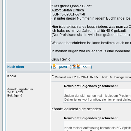
"Das große Qbasic Buch"
Autor: Stefan Dittrich
ISBN: 3-89011-574-8
(ist unter dieser Nummer in jedem Buchhandel bes
Hier ist praktisch alles beschrieben, was man zu Q
Ich habe es mir vor Jahren mal für 45 € gekauft.
(Der Preis kann sich inzwischen geändert haben)
Was dort beschrieben ist, kann bestimmt auch an
In meinen Augen war es jedenfalls eine lohnende I
Gruß Revilo
Nach oben
Koala
Verfasst am: 02.02.2024, 07:55
Titel: Re: Backgammo
Revilo hat Folgendes geschrieben:
Anmeldungsdatum:
24.11.2023
Beiträge: 9
Jedem der sich schon mal mit diesem Problem be
Daher ist es wohl unnötig, sie hier erneut darle
Könnte vielleicht nicht schaden...
Revilo hat Folgendes geschrieben:
Nach meiner Auffassung besteht ein BG-Spielf