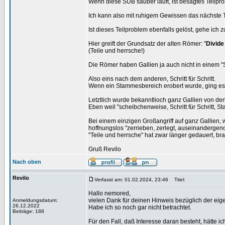
Wenn diese SUB sauber läuft, ist besagtes Teilpro
Ich kann also mit ruhigem Gewissen das nächste 
Ist dieses Teilproblem ebenfalls gelöst, gehe ich 
Hier greift der Grundsatz der alten Römer: "
Divide
(Teile und herrsche!)
Die Römer haben Gallien ja auch nicht in einem "
Also eins nach dem anderen, Schritt für Schritt.
Wenn ein Stammesbereich erobert wurde, ging es 
Letztlich wurde bekanntlioch ganz Gallien von de
Eben weil "scheibchenweise, Schritt für Schritt, S
Bei einem einzigen Großangriff auf ganz Gallien,
hoffnungslos "zerrieben, zerlegt, auseinanderg
"Teile und herrsche" hat zwar länger gedauert, brac
Gruß Revilo
Nach oben
Revilo
Verfasst am: 01.02.2024, 23:46
Titel:
Hallo nemored,
vielen Dank für deinen Hinweis bezüglich der eige
Anmeldungsdatum:
26.12.2022
Habe ich so noch gar nicht betrachtet.
Beiträge: 188
Für den Fall, daß Interesse daran besteht, hätte ic