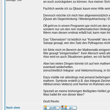
Beiträge: 188
an euch zurückgeben zu können. Aus meiner Sicht 
Fachlich werde ich zu Qbasic kaum eine Hilfe sein,
Dennoch möchte ich mich hier allgemeinnützlich 
(Quasi als Gegenleistung / Wiedergutmachung / 
Oft geht es in einem Programm gar nicht um den j
sondern nur um den rein mathematischen Hinterg
Wenn man diesen erstmal erfaßt hat, kann man ih
Das "Übersetzen" ist letztlich nur "Kosmetik" de
Salopp gesagt, wer den Satz des Pythagoras nicht
Ich fühle mich im Bereich der Mathematik einigerma
Wie geasgt "einigermaßen". Kein Mensch weiß all
Also wird es auch Situationen geben, wo ich fach
Aber bei vielen Dingen könnte ich auf rein math
eventuell weiterhelfen.
(einschließlich Integral- und Vektorrechnung, i
Dazu müßte mir allerdings mal jemand beibringen
mathem. Symbole erstellt (z.B. das Integral-Zeiche
Attribut eines Vektors) und hierher im Rahmen ein
Speziell an meine bisherigen fleißigsten Helfer( 
Was haltet Ihr von dieser Idee?
Gruß Revilo
Nach oben