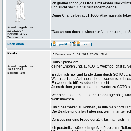
Ich glaube schon, das Koala mit einem Block fünf
und sucht nach fünf aufeinanderfolgende.
_________________
Deine Chance beträgt 1:1000. Also musst du folgen
-----
Anmeldungsdatum:
22.02.2007
"Das wissen doch sowieso nur Nerdinauten, die Sc
Beiträge: 4727
Wohnort: ~/
Nach oben
Revilo
Verfasst am: 01.02.2024, 23:00
Titel:
Hallo SpionAtom,
deiner Empfehlung, auf GOTO weitmöglichst zu ve
Anmeldungsdatum:
26.12.2022
Beiträge: 188
Erst bin ich hier und lande dann durch GOTO gan
Wenn dort eine Abfrage zu beantworten ist, gibt e
Entweder sie trifft zu oder eben nicht:
Je nach dem gehe ich dann entweder zu GOTO a o
Wenn bei a oder b eine erneute Abfrage nötig wi
weitermachen.
Um c bearbeiten zu können , müßte man notfalls z
Die Bearbeitung a läuft aber nur, wenn man zwis
Da ist es nur eine Frage der Zeit, bis man sich im
Ich persönlich würde ein großes Problem in Teilp