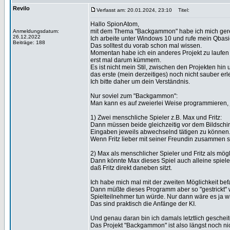
Revilo
Verfasst am: 20.01.2024, 23:10
Titel:
Hallo SpionAtom,
mit dem Thema "Backgammon" habe ich mich gerei
Anmeldungsdatum:
26.12.2022
Ich arbeite unter Windows 10 und rufe mein Qbasi
Beiträge: 188
Das solltest du vorab schon mal wissen.
Momentan habe ich ein anderes Projekt zu laufe
erst mal darum kümmern.
Es ist nicht mein Stil, zwischen den Projekten hin
das erste (mein derzeitiges) noch nicht sauber erled
Ich bitte daher um dein Verständnis.
Nur soviel zum "Backgammon":
Man kann es auf zweierlei Weise programmieren, 
1) Zwei menschliche Spieler z.B. Max und Fritz:
Dann müssen beide gleichzeitig vor dem Bildschir
Eingaben jeweils abwechselnd tätigen zu können
Wenn Fritz lieber mit seiner Freundin zusammen s
2) Max als menschlicher Spieler und Fritz als mög
Dann könnte Max dieses Spiel auch alleine spiel
daß Fritz direkt daneben sitzt.
Ich habe mich mal mit der zweiten Möglichkeit bef
Dann müßte dieses Programm aber so "gestrickt" w
Spielteilnehmer tun würde. Nur dann wäre es ja wir
Das sind praktisch die Anfänge der KI.
Und genau daran bin ich damals letztlich gescheite
Das Projekt "Backgammon" ist also längst noch ni