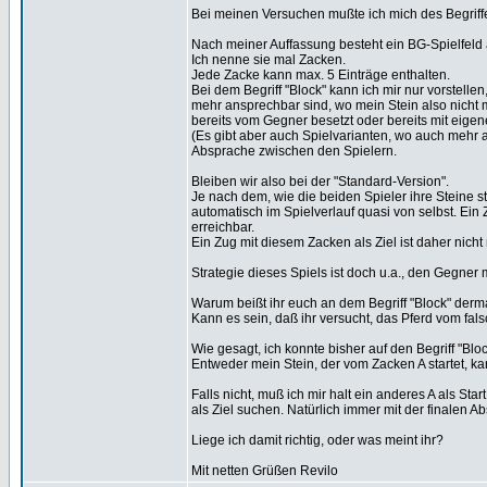
Bei meinen Versuchen mußte ich mich des Begriffe
Nach meiner Auffassung besteht ein BG-Spielfeld
Ich nenne sie mal Zacken.
Jede Zacke kann max. 5 Einträge enthalten.
Bei dem Begriff "Block" kann ich mir nur vorstel
mehr ansprechbar sind, wo mein Stein also nicht 
bereits vom Gegner besetzt oder bereits mit eigene
(Es gibt aber auch Spielvarianten, wo auch mehr a
Absprache zwischen den Spielern.
Bleiben wir also bei der "Standard-Version".
Je nach dem, wie die beiden Spieler ihre Steine s
automatisch im Spielverlauf quasi von selbst. Ein
erreichbar.
Ein Zug mit diesem Zacken als Ziel ist daher nicht
Strategie dieses Spiels ist doch u.a., den Gegner
Warum beißt ihr euch an dem Begriff "Block" derm
Kann es sein, daß ihr versucht, das Pferd vom 
Wie gesagt, ich konnte bisher auf den Begriff "Bloc
Entweder mein Stein, der vom Zacken A startet, k
Falls nicht, muß ich mir halt ein anderes A als Sta
als Ziel suchen. Natürlich immer mit der finalen
Liege ich damit richtig, oder was meint ihr?
Mit netten Grüßen Revilo