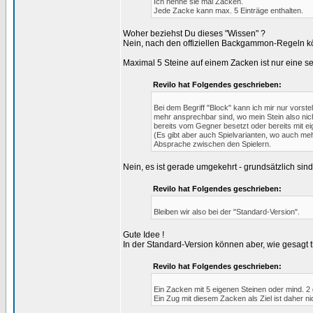
Ich nenne sie mal Zacken.
Jede Zacke kann max. 5 Einträge enthalten.
Woher beziehst Du dieses "Wissen" ?
Nein, nach den offiziellen Backgammon-Regeln kö
Maximal 5 Steine auf einem Zacken ist nur eine se
Revilo hat Folgendes geschrieben:
Bei dem Begriff "Block" kann ich mir nur vorst
mehr ansprechbar sind, wo mein Stein also nic
bereits vom Gegner besetzt oder bereits mit eig
(Es gibt aber auch Spielvarianten, wo auch meh
Absprache zwischen den Spielern.
Nein, es ist gerade umgekehrt - grundsätzlich sind
Revilo hat Folgendes geschrieben:
Bleiben wir also bei der "Standard-Version".
Gute Idee !
In der Standard-Version können aber, wie gesagt t
Revilo hat Folgendes geschrieben:
Ein Zacken mit 5 eigenen Steinen oder mind. 2 g
Ein Zug mit diesem Zacken als Ziel ist daher ni