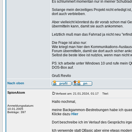
Es schlummert momentan nur in meiner Schublad
Solange mein derzeitiges Projekt nicht erledigt i
dort auch verbleiben.
Aber vielleicht könntest du dir vorab schon mal
übermitteln kann, damit sie auch ankommen.
Letztlich muß man das Fahrrad ja nicht neu "erfin
Die Frage ist also nur:
Wie kriegt man hier den Kommunikations-Austaus
Forum übermitteln, damit sie dort auch sicher a
Selbst die beste Idee ist nutzlos, wenn man nich
PS: Ich arbeite unter Windows 10 und rufe mein Q
DOS-Box auf.
Gruß Revilo
Nach oben
SpionAtom
Verfasst am: 21.01.2024, 01:17
Titel:
Hallo nochmal,
Anmeldungsdatum:
10.01.2005
meine Backgammon-Bestrebungen habe ich quasi
Beiträge: 397
Klicke dazu
Hier
Dort beschreibe ich im Verlauf des Gesprächs i
Ich verwende statt QBasic aber eine etwas modern