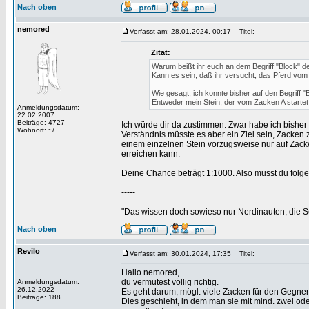
Nach oben
nemored
Verfasst am: 28.01.2024, 00:17
Titel:
Zitat:
Warum beißt ihr euch an dem Begriff "Block" 
Kann es sein, daß ihr versucht, das Pferd v
Wie gesagt, ich konnte bisher auf den Begriff "
Entweder mein Stein, der vom Zacken A startet
Anmeldungsdatum:
22.02.2007
Beiträge: 4727
Ich würde dir da zustimmen. Zwar habe ich bis
Wohnort: ~/
Verständnis müsste es aber ein Ziel sein, Zacken 
einem einzelnen Stein vorzugsweise nur auf Zacke
erreichen kann.
_________________
Deine Chance beträgt 1:1000. Also musst du folgen
-----
"Das wissen doch sowieso nur Nerdinauten, die Sc
Nach oben
Revilo
Verfasst am: 30.01.2024, 17:35
Titel:
Hallo nemored,
du vermutest völlig richtig.
Anmeldungsdatum:
26.12.2022
Es geht darum, mögl. viele Zacken für den Gegner
Beiträge: 188
Dies geschieht, in dem man sie mit mind. zwei ode