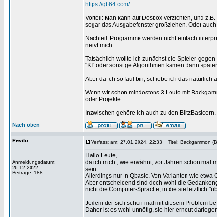
https://qb64.com/
Vorteil: Man kann auf Dosbox verzichten, und z.B.
sogar das Ausgabefenster großziehen. Oder auch
Nachteil: Programme werden nicht einfach interpr
nervt mich.
Tatsächlich wollte ich zunächst die Spieler-gegen
"KI" oder sonstige Algorithmen kämen dann später
Aber da ich so faul bin, schiebe ich das natürlich 
Wenn wir schon mindestens 3 Leute mit Backgamm
oder Projekte.
_________________
Inzwischen gehöre ich auch zu den BlitzBasicern.
Nach oben
Revilo
Verfasst am: 27.01.2024, 22:33
Titel: Backgammon (B
Hallo Leute,
da ich mich , wie erwähnt, vor Jahren schon mal 
Anmeldungsdatum:
26.12.2022
sein.
Beiträge: 188
Allerdings nur in Qbasic. Von Varianten wie etwa
Aber entscheidend sind doch wohl die Gedanken
nicht die Computer-Sprache, in die sie letztlich "ü
Jedem der sich schon mal mit diesem Problem befa
Daher ist es wohl unnötig, sie hier erneut darlege