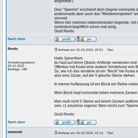
angreifbar.)
Dies "Sperren" erschwert dem Gegner einerseits d
andererseits aber auch das "Wiedereinspielen" ein
sinnvoll.
Wenn hier mehrere nebeneinander liegende, mit de
zumindest begrifflich schon mal einig.
Gruß Revilo
Nach oben
Revilo
Verfasst am: 01.02.2024, 20:51
Titel:
Hallo SpionAtom,
du hast auf deine Qbasic-Anfänge verwiesen und ei
Anmeldungsdatum:
26.12.2022
Offenbar hat Koala eine andere Vorstellung vom Begr
Beiträge: 188
So, wie ich das verstehe ist ein "Block" bei Koala 
also eine Zacke, auf der 5 gleiche Steine stehen.
In meiner Auffassung ist ein Block ein Reihe neb
Mein Block liegt horizontal (eben mehrere Zacken 
Man muß nicht 5 Steine auf einem Zacken auftürme
sein. (1 einzelner eigener Stein reicht zum "Sperre
Gruß Revilo
Nach oben
nemored
Verfasst am: 01.02.2024, 22:14
Titel: