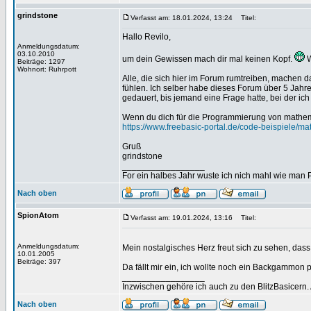
grindstone
Verfasst am: 18.01.2024, 13:24
Titel:
Hallo Revilo,
Anmeldungsdatum:
03.10.2010
um dein Gewissen mach dir mal keinen Kopf.
W
Beiträge: 1297
Wohnort: Ruhrpott
Alle, die sich hier im Forum rumtreiben, machen da
fühlen. Ich selber habe dieses Forum über 5 Jahr
gedauert, bis jemand eine Frage hatte, bei der i
Wenn du dich für die Programmierung von mathema
https://www.freebasic-portal.de/code-beispiele/ma
Gruß
grindstone
_________________
For ein halbes Jahr wuste ich nich mahl wie man Pr
Nach oben
SpionAtom
Verfasst am: 19.01.2024, 13:16
Titel:
Anmeldungsdatum:
Mein nostalgisches Herz freut sich zu sehen, das
10.01.2005
Beiträge: 397
Da fällt mir ein, ich wollte noch ein Backgammon 
_________________
Inzwischen gehöre ich auch zu den BlitzBasicern.
Nach oben