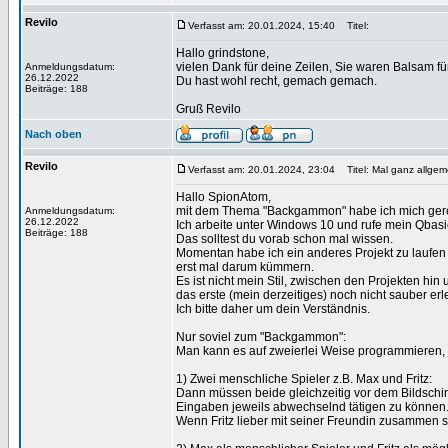
Revilo
Verfasst am: 20.01.2024, 15:40
Titel:
Hallo grindstone,
vielen Dank für deine Zeilen, Sie waren Balsam f
Anmeldungsdatum:
26.12.2022
Du hast wohl recht, gemach gemach.
Beiträge: 188
Gruß Revilo
Nach oben
Revilo
Verfasst am: 20.01.2024, 23:04
Titel: Mal ganz allgem
Hallo SpionAtom,
mit dem Thema "Backgammon" habe ich mich gerei
Anmeldungsdatum:
26.12.2022
Ich arbeite unter Windows 10 und rufe mein Qbasi
Beiträge: 188
Das solltest du vorab schon mal wissen.
Momentan habe ich ein anderes Projekt zu laufe
erst mal darum kümmern.
Es ist nicht mein Stil, zwischen den Projekten hin
das erste (mein derzeitiges) noch nicht sauber erled
Ich bitte daher um dein Verständnis.
Nur soviel zum "Backgammon":
Man kann es auf zweierlei Weise programmieren, 
1) Zwei menschliche Spieler z.B. Max und Fritz:
Dann müssen beide gleichzeitig vor dem Bildschir
Eingaben jeweils abwechselnd tätigen zu können
Wenn Fritz lieber mit seiner Freundin zusammen s