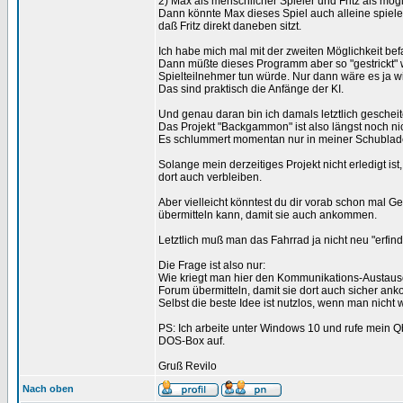
2) Max als menschlicher Spieler und Fritz als mög
Dann könnte Max dieses Spiel auch alleine spiel
daß Fritz direkt daneben sitzt.
Ich habe mich mal mit der zweiten Möglichkeit bef
Dann müßte dieses Programm aber so "gestrickt" w
Spielteilnehmer tun würde. Nur dann wäre es ja wir
Das sind praktisch die Anfänge der KI.
Und genau daran bin ich damals letztlich gescheite
Das Projekt "Backgammon" ist also längst noch ni
Es schlummert momentan nur in meiner Schublad
Solange mein derzeitiges Projekt nicht erledigt i
dort auch verbleiben.
Aber vielleicht könntest du dir vorab schon mal
übermitteln kann, damit sie auch ankommen.
Letztlich muß man das Fahrrad ja nicht neu "erfin
Die Frage ist also nur:
Wie kriegt man hier den Kommunikations-Austaus
Forum übermitteln, damit sie dort auch sicher a
Selbst die beste Idee ist nutzlos, wenn man nich
PS: Ich arbeite unter Windows 10 und rufe mein Q
DOS-Box auf.
Gruß Revilo
Nach oben