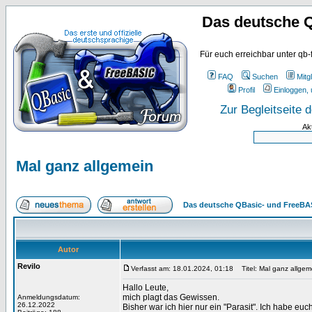
Das deutsche 
Für euch erreichbar unter qb-
FAQ
Suchen
Mitgl
Profil
Einloggen, 
Zur Begleitseite
Ak
Mal ganz allgemein
Das deutsche QBasic- und FreeBA
Autor
Revilo
Verfasst am: 18.01.2024, 01:18
Titel: Mal ganz allgem
Hallo Leute,
mich plagt das Gewissen.
Anmeldungsdatum:
26.12.2022
Bisher war ich hier nur ein "Parasit". Ich habe eu