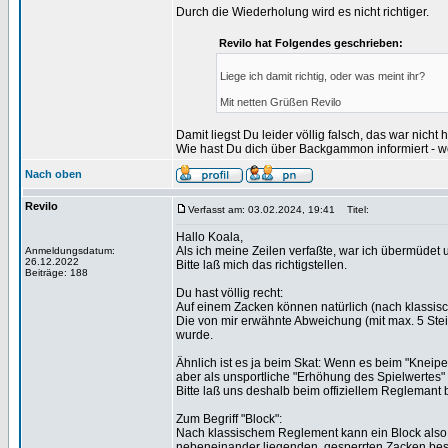
Durch die Wiederholung wird es nicht richtiger.
Revilo hat Folgendes geschrieben:
Liege ich damit richtig, oder was meint ihr?
Mit netten Grüßen Revilo
Damit liegst Du leider völlig falsch, das war nicht hi
Wie hast Du dich über Backgammon informiert - 
Nach oben
Revilo
Verfasst am: 03.02.2024, 19:41
Titel:
Hallo Koala,
Als ich meine Zeilen verfaßte, war ich übermüdet 
Anmeldungsdatum:
26.12.2022
Bitte laß mich das richtigstellen.
Beiträge: 188
Du hast völlig recht:
Auf einem Zacken können natürlich (nach klassis
Die von mir erwähnte Abweichung (mit max. 5 Steine
wurde.
Ähnlich ist es ja beim Skat: Wenn es beim "Kneipen
aber als unsportliche "Erhöhung des Spielwertes" u
Bitte laß uns deshalb beim offiziellem Reglemant 
Zum Begriff "Block":
Nach klassischem Reglement kann ein Block also
nebeneinander liegenden, gesperrten Zacken besteh