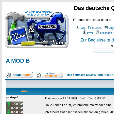
Das deutsche 
Für euch erreichbar unter qb-
FAQ
Suchen
Mitgl
Profil
Einloggen, 
Zur Begleitseite
Ak
A MOD B
Das deutsche QBasic- und FreeBA
Autor
pzktupel
Verfasst am: 01.09.2023, 16:42
Titel: A MOD B
Hallo liebes Forum, ich brauche mal wieder eine 
Ich arbeite zwar sehr selten mit Zahlen größer 64Bi