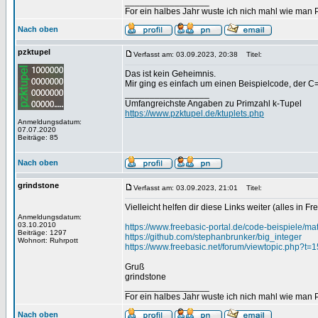
_________________
For ein halbes Jahr wuste ich nich mahl wie man Pr
Nach oben
pzktupel
Verfasst am: 03.09.2023, 20:38
Titel:
Das ist kein Geheimnis.
Mir ging es einfach um einen Beispielcode, der C=
_________________
Umfangreichste Angaben zu Primzahl k-Tupel
https://www.pzktupel.de/ktuplets.php
Anmeldungsdatum:
07.07.2020
Beiträge: 85
Nach oben
grindstone
Verfasst am: 03.09.2023, 21:01
Titel:
Vielleicht helfen dir diese Links weiter (alles in F
Anmeldungsdatum:
03.10.2010
https://www.freebasic-portal.de/code-beispiele/ma
Beiträge: 1297
https://github.com/stephanbrunker/big_integer
Wohnort: Ruhrpott
https://www.freebasic.net/forum/viewtopic.php?t=1
Gruß
grindstone
_________________
For ein halbes Jahr wuste ich nich mahl wie man Pr
Nach oben