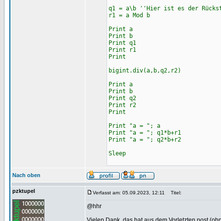
q1 = a\b ''Hier ist es der Rücks
r1 = a Mod b
Print a
Print b
Print q1
Print r1
Print
bigint.div(a,b,q2,r2)
Print a
Print b
Print q2
Print r2
Print
Print "a = "; a
Print "a = "; q1*b+r1
Print "a = "; q2*b+r2
Sleep
Nach oben
pzktupel
Verfasst am: 05.09.2023, 12:11
Titel:
@hhr
Vielen Dank, das hat aus dem Vorletzten post (ohne