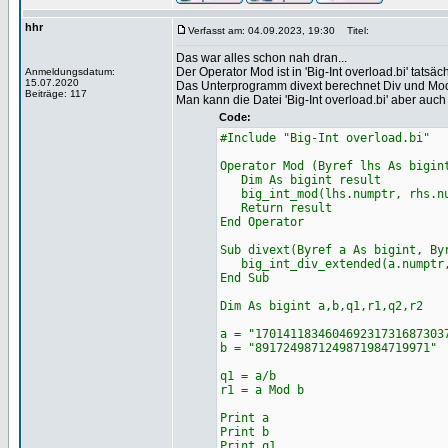
hhr
Verfasst am: 04.09.2023, 19:30
Titel:
Das war alles schon nah dran...
Der Operator Mod ist in 'Big-Int overload.bi' tatsäc
Anmeldungsdatum:
15.07.2020
Das Unterprogramm divext berechnet Div und Mod 
Beiträge: 117
Man kann die Datei 'Big-Int overload.bi' aber auc
Code:
#Include "Big-Int overload.bi"
Operator Mod (Byref lhs As bigin
Dim As bigint result
big_int_mod(lhs.numptr, rhs.nu
Return result
End Operator
Sub divext(Byref a As bigint, By
big_int_div_extended(a.numptr, 
End Sub
Dim As bigint a,b,q1,r1,q2,r2
a = "170141183460469231731687303
b = "8917249871249871984719971"
q1 = a/b
r1 = a Mod b
Print a
Print b
Print q1