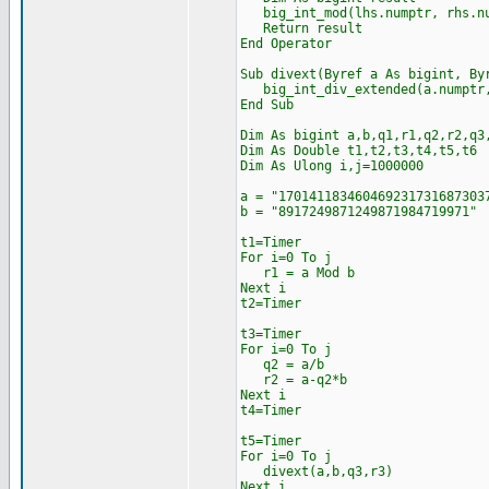
big_int_mod(lhs.numptr, rhs.nu
Return result
End Operator
Sub divext(Byref a As bigint, By
big_int_div_extended(a.numptr, 
End Sub
Dim As bigint a,b,q1,r1,q2,r2,q3
Dim As Double t1,t2,t3,t4,t5,t6
Dim As Ulong i,j=1000000
a = "170141183460469231731687303
b = "8917249871249871984719971"
t1=Timer
For i=0 To j
r1 = a Mod b
Next i
t2=Timer
t3=Timer
For i=0 To j
q2 = a/b
r2 = a-q2*b
Next i
t4=Timer
t5=Timer
For i=0 To j
divext(a,b,q3,r3)
Next i