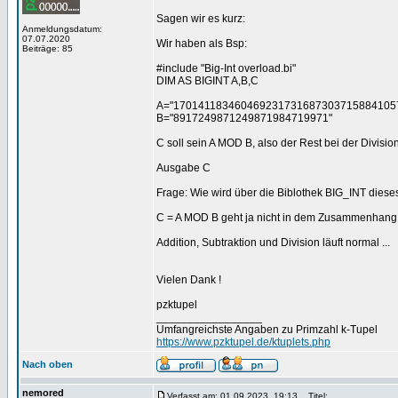
Sagen wir es kurz:
Anmeldungsdatum:
07.07.2020
Wir haben als Bsp:
Beiträge: 85
#include "Big-Int overload.bi"
DIM AS BIGINT A,B,C
A="170141183460469231731687303715884105
B="8917249871249871984719971"
C soll sein A MOD B, also der Rest bei der Divisio
Ausgabe C
Frage: Wie wird über die Biblothek BIG_INT dies
C = A MOD B geht ja nicht in dem Zusammenhang
Addition, Subtraktion und Division läuft normal ...
Vielen Dank !
pzktupel
_________________
Umfangreichste Angaben zu Primzahl k-Tupel
https://www.pzktupel.de/ktuplets.php
Nach oben
nemored
Verfasst am: 01.09.2023, 19:13
Titel: