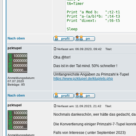
t6=Timer
Print "a Mod b: ";t2-t1
Print "a-(a/b)*b: ";t4-t3
Print "divext: ";t6-t5
Sleep
Nach oben
pzktupel
Verfasst am: 06.09.2023, 09:42
Titel:
Oha @hrr!
Das ist in der Tat mind. 50% schneller !
_________________
Umfangreichste Angaben zu Primzahl k-Tupel
Anmeldungsdatum:
https://www.pzktupel.de/ktuplets.php
07.07.2020
Beiträge: 85
Nach oben
pzktupel
Verfasst am: 11.09.2023, 21:42
Titel:
Nochmals dankeschön, wer hätte das gedacht, das t
Die Konvertierung einiger Primzahl-7-Tupel konnt
Falls von Interesse ( unter September 2023)
Anmeldungsdatum: