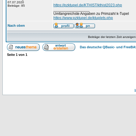
07.07.2020
https://pzktupel.de/KTHIST/kthist2023.php
Beiträge: 85
_________________
Umfangreichste Angaben zu Primzahl k-Tupel
https://www.pzktupel.de/ktuplets.php
Nach oben
Beiträge der letzten Zeit anzeigen
Das deutsche QBasic- und FreeBA
Seite
1
von
1
I