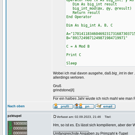
Operator Mod (x As big_int, y As
Dim As big_int result
big_int_mod(@x, @y, @result)
Return result
End Operator
Dim As big_int A, B, C
A="17014118346046923173168730371
B="8917249871249871984719971"
C = A Mod B
Print C
Sleep
Wobei ich mal davon ausgehe, daß
big_int
in der 
allerdings verloren.
Gruß
grindstone[/i]
_________________
For ein halbes Jahr wuste ich nich mahl wie man Pr
Nach oben
pzktupel
Verfasst am: 02.09.2023, 21:46
Titel:
Hm, so ist es. Es lässt sich kompilieren, aber der 
_________________
Umfangreichste Angaben zu Primzahl k-Tupel