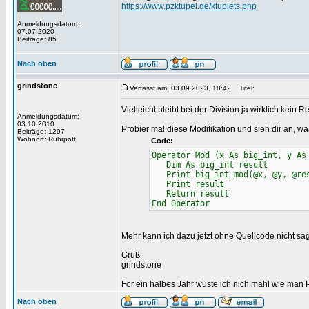
https://www.pzktupel.de/ktuplets.php
Anmeldungsdatum:
07.07.2020
Beiträge: 85
Nach oben
grindstone
Verfasst am: 03.09.2023, 18:42
Titel:
Vielleicht bleibt bei der Division ja wirklich kein R
Anmeldungsdatum:
03.10.2010
Probier mal diese Modifikation und sieh dir an, w
Beiträge: 1297
Wohnort: Ruhrpott
Code:
Operator Mod (x As big_int, y As
Dim As big_int result
Print big_int_mod(@x, @y, @re
Print result
Return result
End Operator
Mehr kann ich dazu jetzt ohne Quellcode nicht sa
Gruß
grindstone
_________________
For ein halbes Jahr wuste ich nich mahl wie man Pr
Nach oben