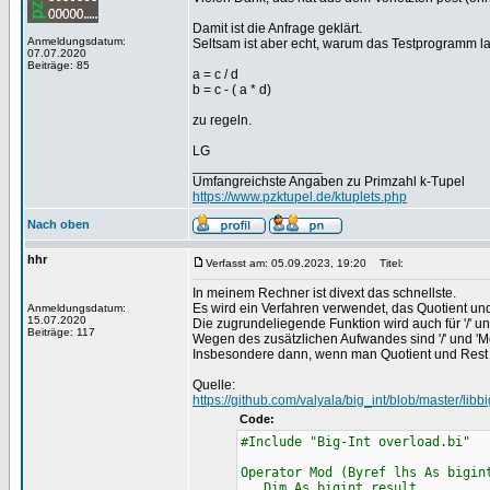
Damit ist die Anfrage geklärt.
Anmeldungsdatum:
Seltsam ist aber echt, warum das Testprogramm la
07.07.2020
Beiträge: 85
a = c / d
b = c - ( a * d)
zu regeln.
LG
_________________
Umfangreichste Angaben zu Primzahl k-Tupel
https://www.pzktupel.de/ktuplets.php
Nach oben
hhr
Verfasst am: 05.09.2023, 19:20
Titel:
In meinem Rechner ist divext das schnellste.
Es wird ein Verfahren verwendet, das Quotient un
Anmeldungsdatum:
15.07.2020
Die zugrundeliegende Funktion wird auch für '/' u
Beiträge: 117
Wegen des zusätzlichen Aufwandes sind '/' und 'M
Insbesondere dann, wenn man Quotient und Rest b
Quelle:
https://github.com/valyala/big_int/blob/master/libb
Code:
#Include "Big-Int overload.bi"
Operator Mod (Byref lhs As bigin
Dim As bigint result