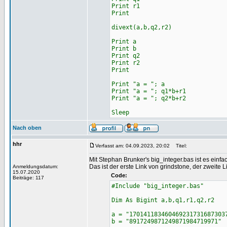
Print r1
Print
divext(a,b,q2,r2)
Print a
Print b
Print q2
Print r2
Print
Print "a = "; a
Print "a = "; q1*b+r1
Print "a = "; q2*b+r2
Sleep
Nach oben
hhr
Verfasst am: 04.09.2023, 20:02
Titel:
Mit Stephan Brunker's big_integer.bas ist es ein
Das ist der erste Link von grindstone, der zweite L
Anmeldungsdatum:
15.07.2020
Code:
Beiträge: 117
#Include "big_integer.bas"
Dim As Bigint a,b,q1,r1,q2,r2
a = "170141183460469231731687303
b = "8917249871249871984719971"