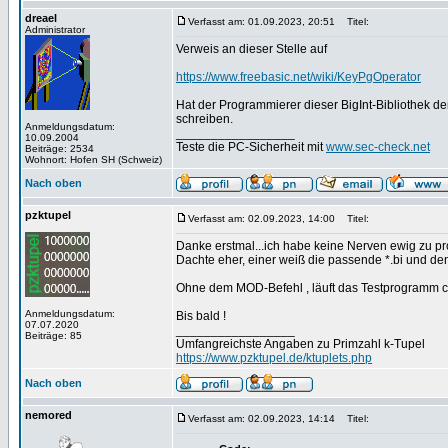
dreael
Verfasst am: 01.09.2023, 20:51
Titel:
Administrator
Verweis an dieser Stelle auf
https://www.freebasic.net/wiki/KeyPgOperator
Hat der Programmierer dieser BigInt-Bibliothek 
schreiben.
Anmeldungsdatum:
_________________
10.09.2004
Teste die PC-Sicherheit mit
www.sec-check.net
Beiträge: 2534
Wohnort: Hofen SH (Schweiz)
Nach oben
pzktupel
Verfasst am: 02.09.2023, 14:00
Titel:
Danke erstmal...ich habe keine Nerven ewig zu pr
Dachte eher, einer weiß die passende *.bi und de
Ohne dem MOD-Befehl , läuft das Testprogramm ca
Anmeldungsdatum:
Bis bald !
07.07.2020
_________________
Beiträge: 85
Umfangreichste Angaben zu Primzahl k-Tupel
https://www.pzktupel.de/ktuplets.php
Nach oben
nemored
Verfasst am: 02.09.2023, 14:14
Titel: