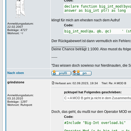
Code:
declare function big_int_mod(byv
answer as big_int ptr) as long
klingt für mich am ehesten nach dem Aufruf
Anmeldungsdatum:
Code:
22.02.2007
Beiträge: 4727
big_int_mod(@a, @b, @c) ' (st
Wohnort: ~/
Der Rückgabewert ist dann vermutlich ein Fehlerco
_________________
Deine Chance beträgt 1:1000. Also musst du folgen
-----
"Das wissen doch sowieso nur Nerdinauten, die Sc
Nach oben
grindstone
Verfasst am: 02.09.2023, 19:34
Titel: Re: A MOD B
pzktupel hat Folgendes geschrieben:
Anmeldungsdatum:
C = A MOD B geht ja nicht in dem Zusammenh
03.10.2010
Beiträge: 1297
Wohnort: Ruhrpott
Doch, das geht, du mußt nur den Operator MOD ent
Code:
#Include "Big-Int overload.bi"