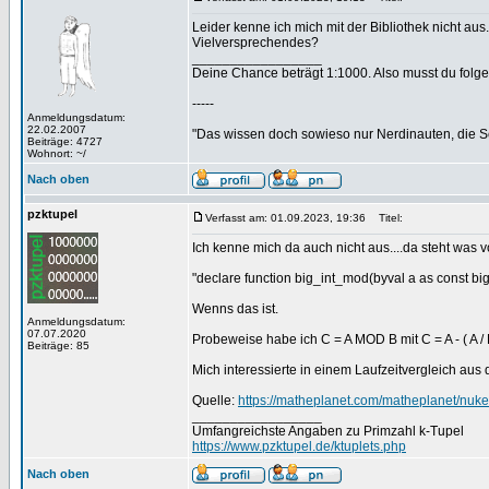
Leider kenne ich mich mit der Bibliothek nicht aus
Vielversprechendes?
_________________
Deine Chance beträgt 1:1000. Also musst du folgen
-----
Anmeldungsdatum:
22.02.2007
"Das wissen doch sowieso nur Nerdinauten, die Sc
Beiträge: 4727
Wohnort: ~/
Nach oben
pzktupel
Verfasst am: 01.09.2023, 19:36
Titel:
Ich kenne mich da auch nicht aus....da steht was 
"declare function big_int_mod(byval a as const big_i
Wenns das ist.
Anmeldungsdatum:
07.07.2020
Probeweise habe ich C = A MOD B mit C = A - ( A / B
Beiträge: 85
Mich interessierte in einem Laufzeitvergleich au
Quelle:
https://matheplanet.com/matheplanet/nu
_________________
Umfangreichste Angaben zu Primzahl k-Tupel
https://www.pzktupel.de/ktuplets.php
Nach oben