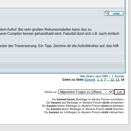
edem Aufruf. Bei sehr großen Rekursionstiefen kann das zu
vom Compiler besser gehandhabt wird. Fakultät lässt sich z.B. auch einfach
er der Traversierung. Ein Tipp: Zeichne dir die Aufrufstruktur auf, das hilft
Alle Zeiten sind GMT + 1 Stunde
Gehe zu Seite
Zurück
1
,
2
,
3
...
12
,
13
,
14
Gehe zu:
Du
kannst keine
Beiträge in dieses Forum schreiben.
Du
kannst
auf Beiträge in diesem Forum
nicht
antworten.
Du
kannst
deine Beiträge in diesem Forum
nicht
bearbeiten.
Du
kannst
deine Beiträge in diesem Forum
nicht
löschen.
Du
kannst
an Umfragen in diesem Forum
nicht
mitmachen.