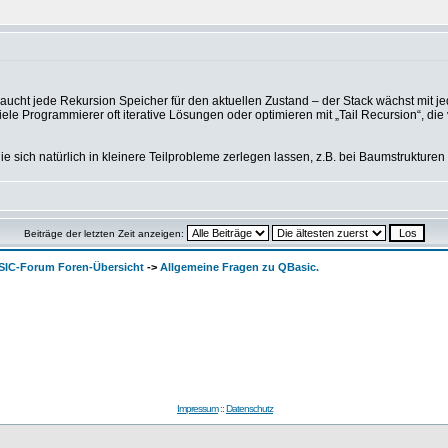
braucht jede Rekursion Speicher für den aktuellen Zustand – der Stack wächst mit j
e Programmierer oft iterative Lösungen oder optimieren mit „Tail Recursion“, die 
 sich natürlich in kleinere Teilprobleme zerlegen lassen, z.B. bei Baumstrukturen od
Beiträge der letzten Zeit anzeigen:
SIC-Forum Foren-Übersicht
->
Allgemeine Fragen zu QBasic.
Impressum
::
Datenschutz