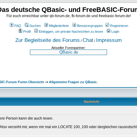
Das deutsche QBasic- und FreeBASIC-Foru
Für euch erreichbar unter qb-forum.de, fb-forum.de und freebasic-forum.de!
FAQ
Suchen
Mitgliederliste
Benutzergruppen
Registrieren
Profil
Einloggen, um private Nachrichten zu lesen
Login
Zur Begleitseite des Forums
Chat
Impressum
/
/
Aktueller Forenpartner:
SIC-Forum Foren-Übersicht
->
Allgemeine Fragen zu QBasic.
Nachricht
dere Person kann die auch lesen.
 Also verzeiht mir, wenn mir mal ein LOCATE 100, 100 oder dergleichen rausrutscht