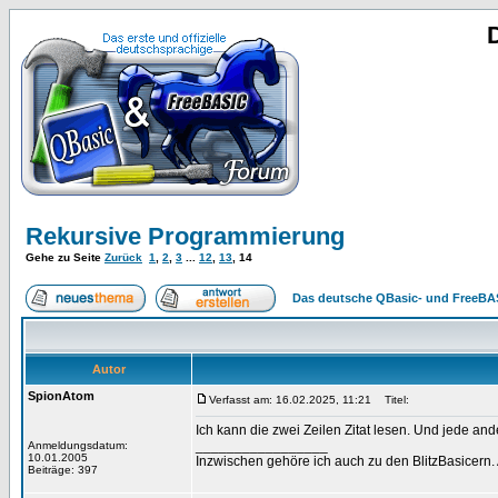
Rekursive Programmierung
Gehe zu Seite
Zurück
1
,
2
,
3
...
12
,
13
,
14
Das deutsche QBasic- und FreeBA
Autor
SpionAtom
Verfasst am: 16.02.2025, 11:21
Titel:
Ich kann die zwei Zeilen Zitat lesen. Und jede an
_________________
Anmeldungsdatum:
10.01.2005
Inzwischen gehöre ich auch zu den BlitzBasicern.
Beiträge: 397