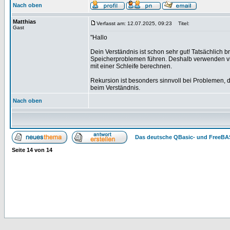
Nach oben
Matthias
Verfasst am: 12.07.2025, 09:23
Titel:
Gast
"Hallo
Dein Verständnis ist schon sehr gut! Tatsächlich 
Speicherproblemen führen. Deshalb verwenden viel
mit einer Schleife berechnen.
Rekursion ist besonders sinnvoll bei Problemen, die
beim Verständnis.
Nach oben
Das deutsche QBasic- und FreeBA
Seite
14
von
14