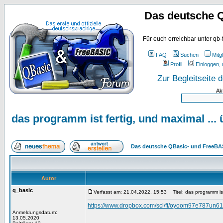
Das deutsche 
Für euch erreichbar unter qb-
FAQ
Suchen
Mitgl
Profil
Einloggen, 
Zur Begleitseite
Ak
das programm ist fertig, und maximal ... 
Das deutsche QBasic- und FreeBA
Autor
q_basic
Verfasst am: 21.04.2022, 15:53
Titel: das programm ist 
https://www.dropbox.com/scl/fi/oyoom97e787un
Anmeldungsdatum:
13.05.2020