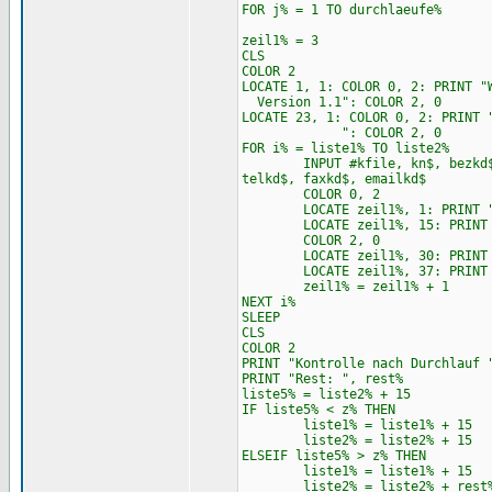
FOR j% = 1 TO durchlaeufe%
zeil1% = 3
CLS
COLOR 2
LOCATE 1, 1: COLO
Version 1.1": COLOR 2, 0
LOCATE 23,
": COLOR 2, 0
FOR i% = liste1% TO liste2%
INPUT #kfile, kn$, bezkd$, fi
telkd$, faxkd$, emailkd$
COLOR 0, 2
LOCATE zeil1%, 1: PRINT "Ku
LOCATE zeil1%, 15: PRINT 
COLOR 2, 0
LOCATE zeil1%, 30: PRINT "
LOCATE zeil1%, 37: PRINT 
zeil1% = zeil1% + 1
NEXT i%
SLEEP
CLS
COLOR 2
PRINT "Kontrolle nach Durchlauf 
PRINT "Rest: ", rest%
liste5% = liste2% + 15
IF liste5% < z% THEN
liste1% = liste1% + 15
liste2% = liste2% + 15
ELSEIF liste5% > z% THEN
liste1% = liste1% + 15
liste2% = liste2% + rest