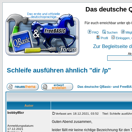
Das deutsche 
Für euch erreichbar unter qb-
FAQ
Suchen
Mitgl
Profil
Einloggen, 
Zur Begleitseite
Ak
Schleife ausführen ähnlich "dir /p"
Das deutsche QBasic- und FreeBA
Autor
bobby85cr
Verfasst am: 18.12.2021, 03:52
Titel: Schleife ausführe
Guten Abend zusammen,
Anmeldungsdatum:
17.12.2021
leider fällt mir keine richtige Bezeichnung für d