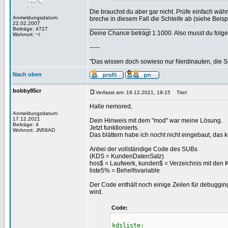
Die brauchst du aber gar nicht. Prüfe einfach wäh
Anmeldungsdatum:
breche in diesem Fall die Schleife ab (siehe Beisp
22.02.2007
_________________
Beiträge: 4727
Deine Chance beträgt 1:1000. Also musst du folgen
Wohnort: ~/
-----
"Das wissen doch sowieso nur Nerdinauten, die Sc
Nach oben
bobby85cr
Verfasst am: 19.12.2021, 19:15
Titel:
Halle nemored,
Anmeldungsdatum:
17.12.2021
Dein Hinweis mit dem "mod" war meine Lösung.
Beiträge: 4
Jetzt funktionierts.
Wohnort: JN59AD
Das blättern habe ich nocht nicht eingebaut, das 
Anbei der vollständige Code des SUBs
(KDS = KundenDatenSatz)
hos$ = Laufwerk, kunden$ = Verzeichnis mit den 
liste5% = Behelfsvariable
Der Code enthält noch einige Zeilen für debuggin
wird.
Code:
kdsliste: