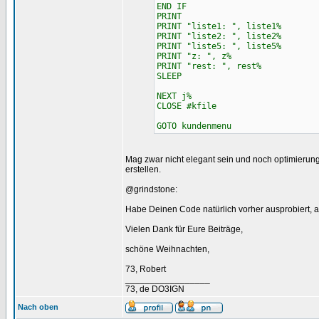
END IF
PRINT
PRINT "liste1: ", liste1%
PRINT "liste2: ", liste2%
PRINT "liste5: ", liste5%
PRINT "z: ", z%
PRINT "rest: ", rest%
SLEEP
NEXT j%
CLOSE #kfile
GOTO kundenmenu
Mag zwar nicht elegant sein und noch optimierungs
erstellen.
@grindstone:
Habe Deinen Code natürlich vorher ausprobiert, abe
Vielen Dank für Eure Beiträge,
schöne Weihnachten,
73, Robert
_________________
73, de DO3IGN
Nach oben