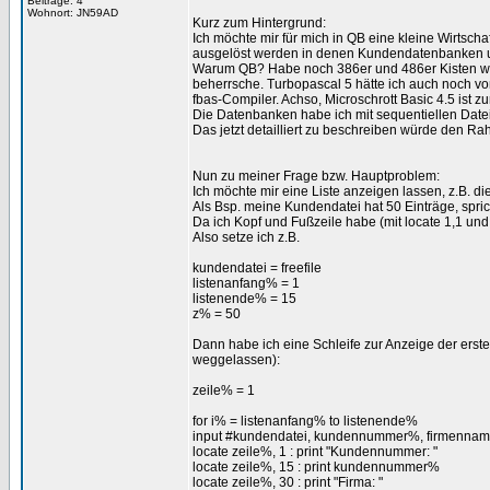
Beiträge: 4
Wohnort: JN59AD
Kurz zum Hintergrund:
Ich möchte mir für mich in QB eine kleine Wirtsch
ausgelöst werden in denen Kundendatenbanken un
Warum QB? Habe noch 386er und 486er Kisten wor
beherrsche. Turbopascal 5 hätte ich auch noch vo
fbas-Compiler. Achso, Microschrott Basic 4.5 ist 
Die Datenbanken habe ich mit sequentiellen Dateie
Das jetzt detailliert zu beschreiben würde den R
Nun zu meiner Frage bzw. Hauptproblem:
Ich möchte mir eine Liste anzeigen lassen, z.B. 
Als Bsp. meine Kundendatei hat 50 Einträge, spri
Da ich Kopf und Fußzeile habe (mit locate 1,1 und 
Also setze ich z.B.
kundendatei = freefile
listenanfang% = 1
listenende% = 15
z% = 50
Dann habe ich eine Schleife zur Anzeige der erste
weggelassen):
zeile% = 1
for i% = listenanfang% to listenende%
input #kundendatei, kundennummer%, firmennam
locate zeile%, 1 : print "Kundennummer: "
locate zeile%, 15 : print kundennummer%
locate zeile%, 30 : print "Firma: "