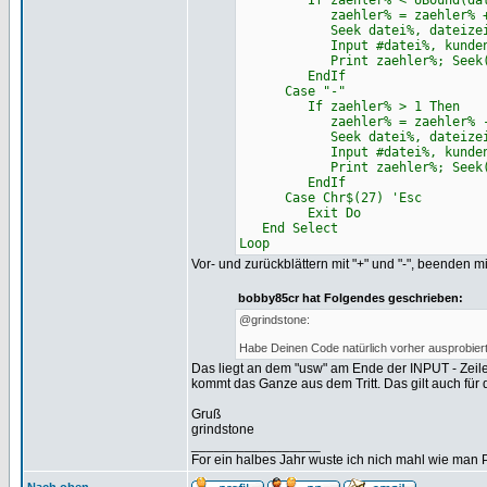
If zaehler% < UBound(datei
zaehler% = zaehler% +
Seek datei%, dateizeiger
Input #datei%, kundennumm
Print zaehler%; Seek(datei
EndIf
Case "-"
If zaehler% > 1 Then
zaehler% = zaehler% -
Seek datei%, dateizeiger
Input #datei%, kundennumm
Print zaehler%; Seek(datei
EndIf
Case Chr$(27) 'Esc
Exit Do
End Select
Loop
Vor- und zurückblättern mit "+" und "-", beenden mi
bobby85cr hat Folgendes geschrieben:
@grindstone:
Habe Deinen Code natürlich vorher ausprobiert, 
Das liegt an dem "usw" am Ende der INPUT - Zeile
kommt das Ganze aus dem Tritt. Das gilt auch fü
Gruß
grindstone
_________________
For ein halbes Jahr wuste ich nich mahl wie man Pr