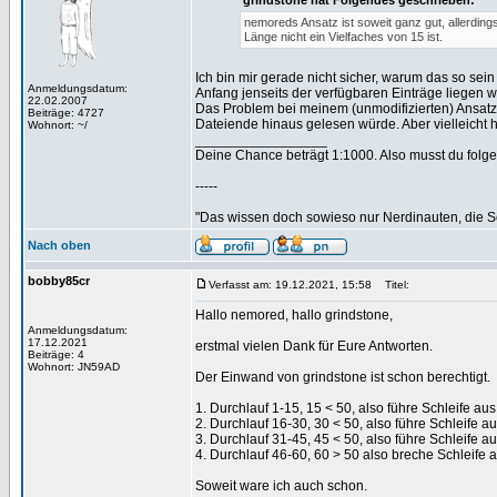
grindstone hat Folgendes geschrieben:
nemoreds Ansatz ist soweit ganz gut, allerding
Länge nicht ein Vielfaches von 15 ist.
Ich bin mir gerade nicht sicher, warum das so sein 
Anmeldungsdatum:
Anfang jenseits der verfügbaren Einträge liegen 
22.02.2007
Das Problem bei meinem (unmodifizierten) Ansatz so
Beiträge: 4727
Dateiende hinaus gelesen würde. Aber vielleicht
Wohnort: ~/
_________________
Deine Chance beträgt 1:1000. Also musst du folgen
-----
"Das wissen doch sowieso nur Nerdinauten, die Sc
Nach oben
bobby85cr
Verfasst am: 19.12.2021, 15:58
Titel:
Hallo nemored, hallo grindstone,
Anmeldungsdatum:
17.12.2021
erstmal vielen Dank für Eure Antworten.
Beiträge: 4
Wohnort: JN59AD
Der Einwand von grindstone ist schon berechtigt.
1. Durchlauf 1-15, 15 < 50, also führe Schleife aus
2. Durchlauf 16-30, 30 < 50, also führe Schleife a
3. Durchlauf 31-45, 45 < 50, also führe Schleife a
4. Durchlauf 46-60, 60 > 50 also breche Schleife 
Soweit ware ich auch schon.