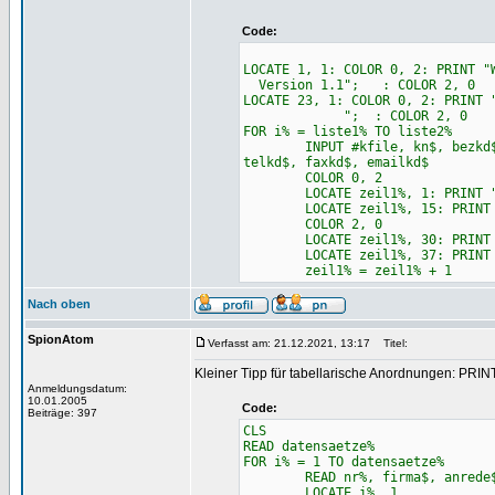
Code:
LOCATE 1, 1: COLO
Version 1.1"; : COLOR 2, 0
LOCATE 23,
"; : COLOR 2, 0
FOR i% = liste1% TO liste2%
INPUT #kfile, kn$, bezkd$, fi
telkd$, faxkd$, emailkd$
COLOR 0, 2
LOCATE zeil1%, 1: PRINT "Ku
LOCATE zeil1%, 15: PRINT 
COLOR 2, 0
LOCATE zeil1%, 30: PRINT "
LOCATE zeil1%, 37: PRINT f
zeil1% = zeil1% + 1
Nach oben
SpionAtom
Verfasst am: 21.12.2021, 13:17
Titel:
Kleiner Tipp für tabellarische Anordnungen: PRI
Anmeldungsdatum:
10.01.2005
Code:
Beiträge: 397
CLS
READ datensaetze%
FOR i% = 1 TO datensaetze%
READ nr%, firma$, anrede$, v
LOCATE i%, 1