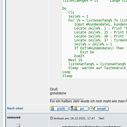
listenlaenge% = 15 ' Länge stat
Do
Cls
zeile% = 1
For i% = listenanfang% To list
Input #kundendatei, kundennum
Locate zeile%, 1 : Print "Ku
Locate zeile%, 15 : Print ku
Locate zeile%, 30 : Print "
Locate zeile%, 37 : firmenn
zeile% = zeile% + 1
If Eof(#kundendatei) Then 'Ab
Exit Do
EndIf
Next i%
listenanfang% = listenanfang% 
Sleep 'warten auf Tastendruck
Loop
Sleep
Gruß
grindstone
_________________
For ein halbes Jahr wuste ich nich mahl wie man Pr
Nach oben
nemored
Verfasst am: 18.12.2021, 17:47
Titel: