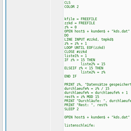
CLS
COLOR 2
kfile = FREEFILE
zzkd = FREEFILE
z% = 0
OPEN host$ + kunden$ + "kds.dat"
DO
LINE INPUT #zzkd, tmpkd$
z% = z% + 1
LOOP UNTIL EOF(zzkd)
CLOSE #zzkd
liste1% = 1
IF z% > 15 THEN
liste2% = 15
ELSEIF z% < 15 THEN
liste2% = z%
END IF
PRINT z%, "Datensätze gespeicher
durchlaeufe% = z% / 15
durchlaeufe% = durchlaeufe% + 1
rest% = z% MOD 15
PRINT "Durchläufe: ", durchlaeuf
PRINT "Rest: ", rest%
SLEEP 2
OPEN host$ + kunden$ + "kds.dat"
listenschleife: