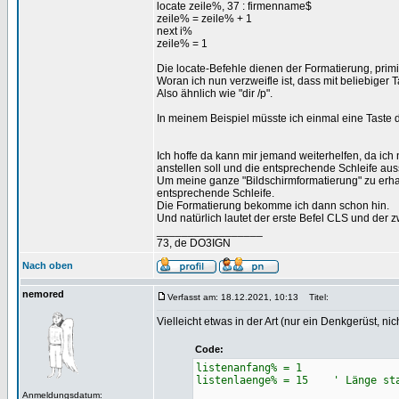
locate zeile%, 37 : firmenname$
zeile% = zeile% + 1
next i%
zeile% = 1
Die locate-Befehle dienen der Formatierung, primit
Woran ich nun verzweifle ist, dass mit beliebiger 
Also ähnlich wie "dir /p".
In meinem Beispiel müsste ich einmal eine Taste 
Ich hoffe da kann mir jemand weiterhelfen, da ic
anstellen soll und die entsprechende Schleife au
Um meine ganze "Bildschirmformatierung" zu erhal
entsprechende Schleife.
Die Formatierung bekomme ich dann schon hin.
Und natürlich lautet der erste Befel CLS und der
_________________
73, de DO3IGN
Nach oben
nemored
Verfasst am: 18.12.2021, 10:13
Titel:
Vielleicht etwas in der Art (nur ein Denkgerüst, nich
Code:
listenanfang% = 1
listenlaenge% = 15 ' Länge stat
Anmeldungsdatum: