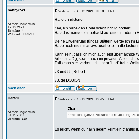
Nach oben
bobby85cr
Verfasst am: 20.12.2021, 00:18
Titel:
Hallo grindstone,
Anmeldungsdatum:
17.12.2021
nee, ich habe den Code schon richtig portiert.
Beiträge: 4
Hab das manuell eingehackt auf einem anderen Rech
Wohnort: JN59AD
Deine Erweiterung für das Blättern werde ich im
Habe noch nie mit arrays gearbeitet, hatte bisher
Kann sein, dass ich mich auch erst übernächste
Arbeitsmäßig, sowie auch im privaten. Also nicht 
Falls man sich vorher nicht mehr "hört" frohe Wei
73 und 55, Robert
_________________
73, de DO3IGN
Nach oben
HorstD
Verfasst am: 20.12.2021, 12:45
Titel:
Zitat:
Anmeldungsdatum:
Um meine ganze "Bildschirmformatierung" zu er
01.11.2007
Beiträge: 110
Es reicht, wenn du nach
jedem
Print ein ';' anfügs