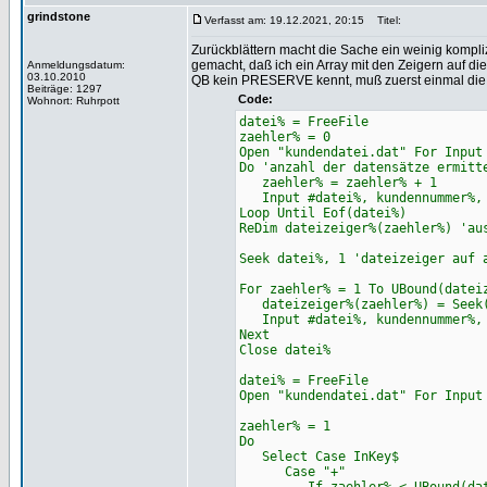
grindstone
Verfasst am: 19.12.2021, 20:15
Titel:
Zurückblättern macht die Sache ein weinig kompliz
gemacht, daß ich ein Array mit den Zeigern auf di
Anmeldungsdatum:
03.10.2010
QB kein PRESERVE kennt, muß zuerst einmal die e
Beiträge: 1297
Code:
Wohnort: Ruhrpott
datei% = FreeFile
zaehler% = 0
Open "kundendatei.dat" For Input
Do 'anzahl der datensätze ermitt
zaehler% = zaehler% + 1
Input #datei%, kundennummer%, 
Loop Until Eof(datei%)
ReDim dateizeiger%(zaehler%) 'au
Seek datei%, 1 'dateizeiger auf 
For zaehler% = 1 To UBound(datei
dateizeiger%(zaehler%) = Seek(d
Input #datei%, kundennummer%, f
Next
Close datei%
datei% = FreeFile
Open "kundendatei.dat" For Input
zaehler% = 1
Do
Select Case InKey$
Case "+"