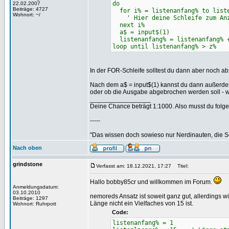
do
22.02.2007
Beiträge: 4727
for i% = listenanfang% to liste
Wohnort: ~/
' Hier deine Schleife zum Anze
next i%
a$ = input$(1)
listenanfang% = listenanfang% 
loop until listenanfang% > z%
In der FOR-Schleife solltest du dann aber noch 
Nach dem a$ = input$(1) kannst du dann außerdem,
oder ob die Ausgabe abgebrochen werden soll - w
_________________
Deine Chance beträgt 1:1000. Also musst du folgen
-----
"Das wissen doch sowieso nur Nerdinauten, die Sc
Nach oben
grindstone
Verfasst am: 18.12.2021, 17:27
Titel:
Hallo bobby85cr und willkommen im Forum.
Anmeldungsdatum:
03.10.2010
nemoreds Ansatz ist soweit ganz gut, allerdings w
Beiträge: 1297
Länge nicht ein Vielfaches von 15 ist.
Wohnort: Ruhrpott
Code:
listenanfang% = 1