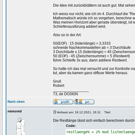
Die Idee mit zurückblättern ist auch gut. Mal se
Ich weiss nur nicht, wie ich im 4. Durchlauf die "
Mathematisch würde ich so vorgehen, berechne wie
Was meinen Horizont aber gerade übersteigt, ist 
Schleifenausfürung addiert wird.
Also so in der Art:
50(EOF) : 15 (listenlänge) = 3,3333
schneide Nachkommastellen ab = 3 Durchläufe
3 Durchläufe x 15 (listenlänge) = 45 (Zwischens
50 (EOF) - 45 (Zwischensumme) = 5 (Restwert)
führe Schleife 3x aus, dann addiere Restwert.
So hatte ich das mal versucht und zur Kontrolle na
tut, aber da kamen ganz diffuse Werte heraus.
Gruß
Robert
_________________
73, de DO3IGN
Nach oben
nemored
Verfasst am: 19.12.2021, 16:11
Titel:
Die Restlänge lässt sich einfach berechnen durch
Code:
restlaenge% = z% mod listenlaeng