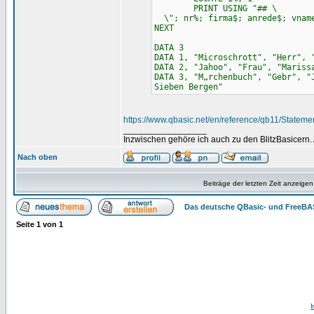
PRINT USING "
\"; nr%; firma$; anrede$; vname
NEXT
DATA 3
DATA 1, "Microschrott", "Herr", 
DATA 2, "Jahoo", "Frau", "Mariss
DATA 3, "M„rchenbuch", "Gebr", "
Sieben Bergen"
https://www.qbasic.net/en/reference/qb11/State
_________________
Inzwischen gehöre ich auch zu den BlitzBasicern.
Nach oben
Beiträge der letzten Zeit anzeigen
Das deutsche QBasic- und FreeBA
Seite
1
von
1
I