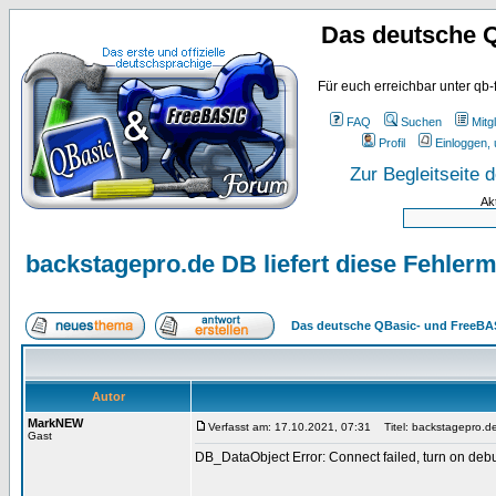
Das deutsche 
Für euch erreichbar unter qb-
FAQ
Suchen
Mitgl
Profil
Einloggen, 
Zur Begleitseite
Ak
backstagepro.de DB liefert diese Fehler
Das deutsche QBasic- und FreeBA
Autor
MarkNEW
Verfasst am: 17.10.2021, 07:31
Titel: backstagepro.de
Gast
DB_DataObject Error: Connect failed, turn on deb