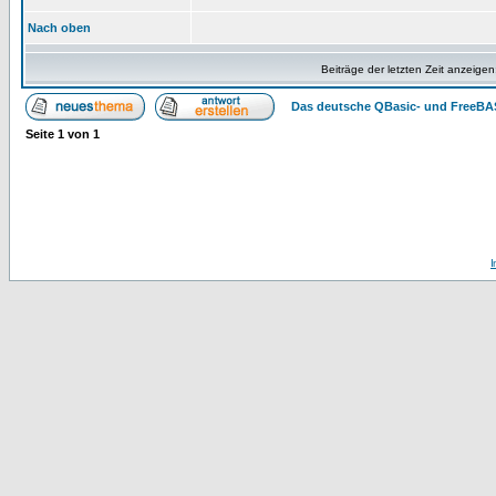
Nach oben
Beiträge der letzten Zeit anzeigen
Das deutsche QBasic- und FreeBA
Seite
1
von
1
I