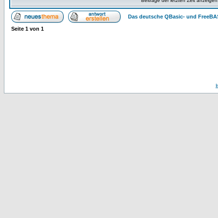
Beiträge der letzten Zeit anzeigen
Das deutsche QBasic- und FreeBA
Seite
1
von
1
I