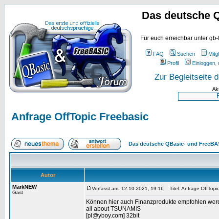
Das deutsche 
Für euch erreichbar unter qb-
FAQ
Suchen
Mitgl
Profil
Einloggen, 
Zur Begleitseite
Ak
Anfrage OffTopic Freebasic
Das deutsche QBasic- und FreeBA
Autor
MarkNEW
Verfasst am: 12.10.2021, 19:16
Titel: Anfrage OffTopi
Gast
Können hier auch Finanzprodukte empfohlen wer
all about TSUNAMIS
[pl@yboy.com] 32bit