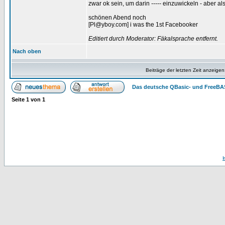
zwar ok sein, um darin
-----
einzuwickeln - aber al
schönen Abend noch
[Pl@yboy.com] i was the 1st Facebooker
Editiert durch Moderator: Fäkalsprache entfernt.
Nach oben
Beiträge der letzten Zeit anzeigen
Das deutsche QBasic- und FreeBA
Seite
1
von
1
I