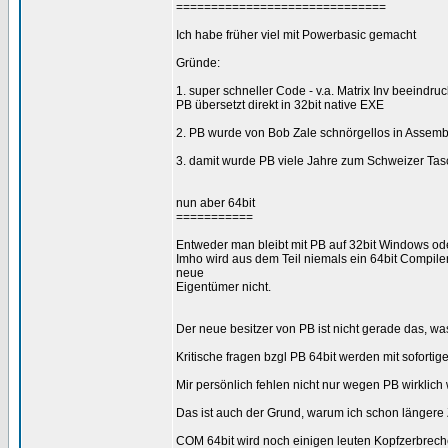
==============================
Ich habe früher viel mit Powerbasic gemacht
Gründe:
1. super schneller Code - v.a. Matrix Inv beeindru
PB übersetzt direkt in 32bit native EXE
2. PB wurde von Bob Zale schnörgellos in Assembl
3. damit wurde PB viele Jahre zum Schweizer Ta
nun aber 64bit
===========
Entweder man bleibt mit PB auf 32bit Windows ode
Imho wird aus dem Teil niemals ein 64bit Compile
neue
Eigentümer nicht.
Der neue besitzer von PB ist nicht gerade das, w
Kritische fragen bzgl PB 64bit werden mit sofort
Mir persönlich fehlen nicht nur wegen PB wirklic
Das ist auch der Grund, warum ich schon längere
COM 64bit wird noch einigen leuten Kopfzerbrec