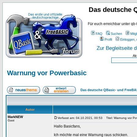
Das deutsche 
Für euch erreichbar unter qb-
FAQ
Suchen
Mitgl
Profil
Einloggen, 
Zur Begleitseite
Ak
Warnung vor Powerbasic
Das deutsche QBasic- und FreeBA
Autor
MarkNEW
Verfasst am: 04.10.2021, 00:53
Titel: Warnung vor Po
Gast
Hallo Basicfans,
Ich möchte mal eine Warnung raus schicken.