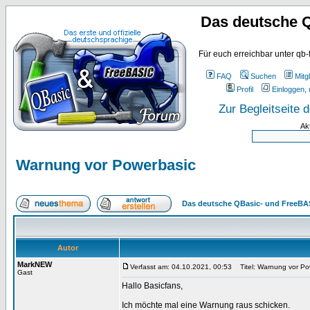
Das deutsche 
Für euch erreichbar unter qb-
FAQ
Suchen
Mitgl
Profil
Einloggen, 
Zur Begleitseite
Ak
Warnung vor Powerbasic
Das deutsche QBasic- und FreeBA
Autor
MarkNEW
Verfasst am: 04.10.2021, 00:53
Titel: Warnung vor Po
Gast
Hallo Basicfans,
Ich möchte mal eine Warnung raus schicken.