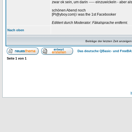
zwar ok sein, um darin
-----
einzuwickeln - aber al
schönen Abend noch
[Pl@yboy.com] i was the 1st Facebooker
Editiert durch Moderator: Fäkalsprache entfernt.
Nach oben
Beiträge der letzten Zeit anzeigen
Das deutsche QBasic- und FreeBA
Seite
1
von
1
I