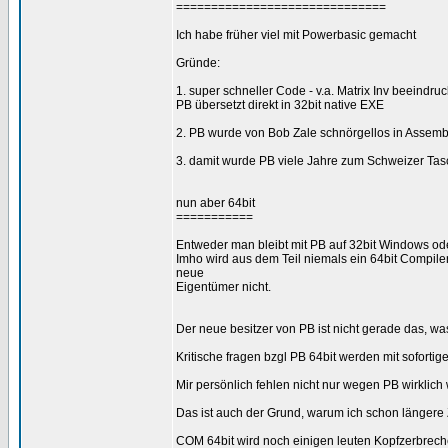
==============================
Ich habe früher viel mit Powerbasic gemacht
Gründe:
1. super schneller Code - v.a. Matrix Inv beeindru
PB übersetzt direkt in 32bit native EXE
2. PB wurde von Bob Zale schnörgellos in Assembl
3. damit wurde PB viele Jahre zum Schweizer Ta
nun aber 64bit
===========
Entweder man bleibt mit PB auf 32bit Windows ode
Imho wird aus dem Teil niemals ein 64bit Compile
neue
Eigentümer nicht.
Der neue besitzer von PB ist nicht gerade das, w
Kritische fragen bzgl PB 64bit werden mit sofort
Mir persönlich fehlen nicht nur wegen PB wirklic
Das ist auch der Grund, warum ich schon längere
COM 64bit wird noch einigen leuten Kopfzerbrec