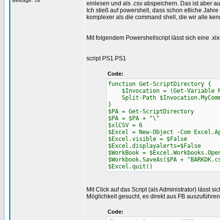
Beiträge: 18
einlesen und als .csv abspeichern. Das ist aber 
Ich stieß auf powershell, dass schon etliche Jah
komplexer als die command shell, die wir alle ken
Mit folgendem Powershellscript lässt sich eine .x
script PS1.PS1
Code:
function Get-ScriptDirectory {
$Invocation = (Get-Variable My
Split-Path $Invocation.MyComm
}
$PA = Get-ScriptDirectory
$PA = $PA + "\"
$xlCSV = 6
$Excel = New-Object -Com Excel.A
$Excel.visible = $False
$Excel.displayalerts=$False
$WorkBook = $Excel.Workbooks.Ope
$Workbook.SaveAs($PA + "BARKDK.c
$Excel.quit()
Mit Click auf das Script (als Administrator) lässt
Möglichkeit gesucht, es direkt aus FB auszuführe
Code: