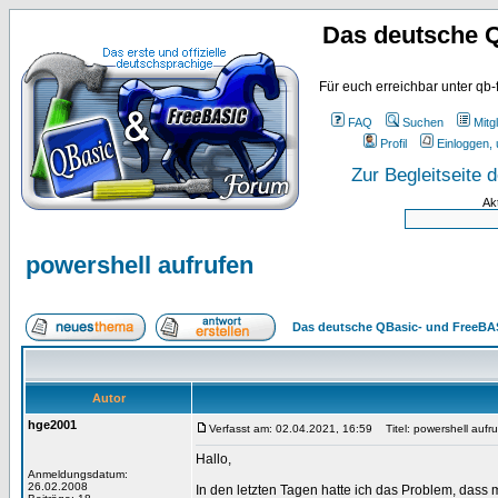
Das deutsche 
Für euch erreichbar unter qb-
FAQ
Suchen
Mitgl
Profil
Einloggen, 
Zur Begleitseite
Ak
powershell aufrufen
Das deutsche QBasic- und FreeBA
Autor
hge2001
Verfasst am: 02.04.2021, 16:59
Titel: powershell aufr
Hallo,
Anmeldungsdatum:
26.02.2008
In den letzten Tagen hatte ich das Problem, dass me