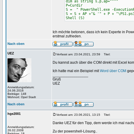
dim as string s,p,ap=""""
P=Curdir
S = " PowerShell.exe -Execution
S = S + AP +"& '" + P + "\PS1.ps
Shell (S)
Ich möchte betonen, dass ich kein Experte in Power
erstmal zufrieden.
Nach oben
UEZ
Verfasst am: 23.04.2021, 23:59
Titel:
Du kannst auch über die COM direkt mit Excel kom
Ich hatte mal ein Beispiel mit
Word über COM
gepos
_________________
Gruß
UEZ
Anmeldungsdatum:
24.06.2016
Beiträge: 148
Wohnort: Opel Stadt
Nach oben
hge2001
Verfasst am: 23.06.2021, 13:15
Titel:
Danke UEZ für den Tipp, dem werde ich mal nac
Anmeldungsdatum:
26.02.2008
Zu der powershell-Lösung..
Beiträge: 18