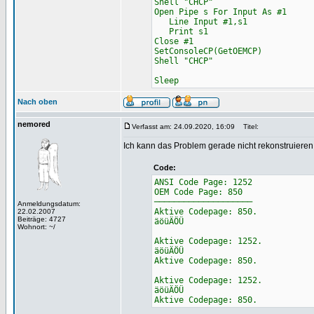
Shell "CHCP"
Open Pipe s For Input As #1
Line Input #1,s1
Print s1
Close #1
SetConsoleCP(GetOEMCP)
Shell "CHCP"
Sleep
Nach oben
nemored
Verfasst am: 24.09.2020, 16:09
Titel:
Ich kann das Problem gerade nicht rekonstruier
Code:
ANSI Code Page: 1252
OEM Code Page: 850
────────────────────
Anmeldungsdatum:
Aktive Codepage: 850.
22.02.2007
Beiträge: 4727
äöüÄÖÜ
Wohnort: ~/
Aktive Codepage: 1252.
äöüÄÖÜ
Aktive Codepage: 850.
Aktive Codepage: 1252.
äöüÄÖÜ
Aktive Codepage: 850.