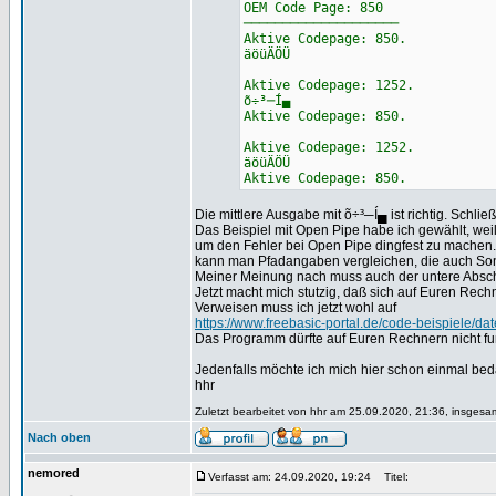
OEM Code Page: 850
────────────────────
Aktive Codepage: 850.
äöüÄÖÜ
Aktive Codepage: 1252.
õ÷³─Í▄
Aktive Codepage: 850.
Aktive Codepage: 1252.
äöüÄÖÜ
Aktive Codepage: 850.
Die mittlere Ausgabe mit õ÷³─Í▄ ist richtig. Schlie
Das Beispiel mit Open Pipe habe ich gewählt, we
um den Fehler bei Open Pipe dingfest zu machen
kann man Pfadangaben vergleichen, die auch Son
Meiner Meinung nach muss auch der untere Absc
Jetzt macht mich stutzig, daß sich auf Euren Rech
Verweisen muss ich jetzt wohl auf
https://www.freebasic-portal.de/code-beispiele/d
Das Programm dürfte auf Euren Rechnern nicht fu
Jedenfalls möchte ich mich hier schon einmal be
hhr
Zuletzt bearbeitet von hhr am 25.09.2020, 21:36, insgesam
Nach oben
nemored
Verfasst am: 24.09.2020, 19:24
Titel: