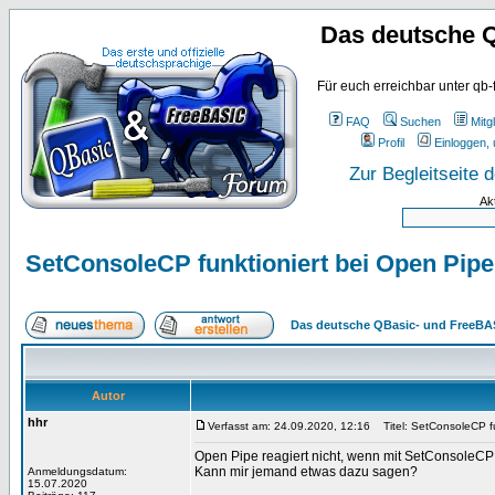
Das deutsche 
Für euch erreichbar unter qb-
FAQ
Suchen
Mitgl
Profil
Einloggen, 
Zur Begleitseite
Ak
SetConsoleCP funktioniert bei Open Pipe
Das deutsche QBasic- und FreeBA
Autor
hhr
Verfasst am: 24.09.2020, 12:16
Titel: SetConsoleCP fu
Open Pipe reagiert nicht, wenn mit SetConsoleCP
Kann mir jemand etwas dazu sagen?
Anmeldungsdatum:
15.07.2020