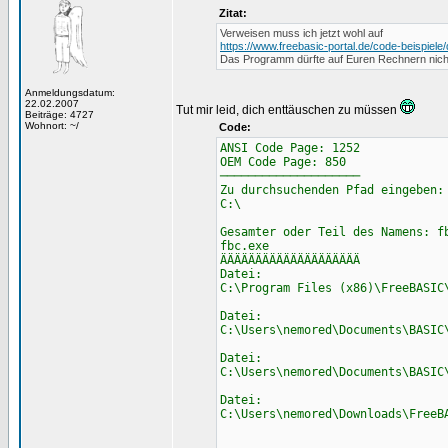
Zitat:
Verweisen muss ich jetzt wohl auf
https://www.freebasic-portal.de/code-beispiel
Das Programm dürfte auf Euren Rechnern nicht
Anmeldungsdatum:
22.02.2007
Tut mir leid, dich enttäuschen zu müssen
Beiträge: 4727
Wohnort: ~/
Code:
ANSI Code Page: 1252
OEM Code Page: 850
────────────────────
Zu durchsuchenden Pfad eingeben:
C:\
Gesamter oder Teil des Namens: f
fbc.exe
ÄÄÄÄÄÄÄÄÄÄÄÄÄÄÄÄÄÄÄÄ
Datei:
C:\Program Files (x86)\FreeBASIC
Datei:
C:\Users\nemored\Documents\BASIC
Datei:
C:\Users\nemored\Documents\BASIC
Datei:
C:\Users\nemored\Downloads\FreeB