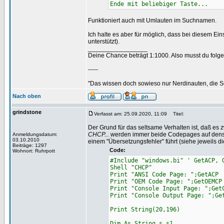
Ende mit beliebiger Taste...
Funktioniert auch mit Umlauten im Suchnamen.
Ich halte es aber für möglich, dass bei diesem Ei
unterstützt).
_________________
Deine Chance beträgt 1:1000. Also musst du folgen
-----
"Das wissen doch sowieso nur Nerdinauten, die Sc
Nach oben
grindstone
Verfasst am: 25.09.2020, 11:09
Titel:
Der Grund für das seltsame Verhalten ist, daß es 
CHCP...
werden immer beide Codepages auf dense
Anmeldungsdatum:
03.10.2010
einem "Übersetzungsfehler" führt (siehe jeweils d
Beiträge: 1297
Code:
Wohnort: Ruhrpott
#Include "windows.bi" ' GetACP, 
Shell "CHCP"
Print "ANSI Code Page: ";GetACP
Print "OEM Code Page: ";GetOEMCP
Print "Console Input Page: ";Get
Print "Console Output Page: ";Ge
Print String(20,196)
Dim As String s,s1