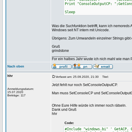
Print "ConsoleOutputCP: ";GetCon
Sleep
Was die Suchfunktion betrifft, kann ich nemoreds
Windows seit NT intern mit Unicode.
Übrigens: Zum Umwandeln einzelner Strings gibt 
Gruß
grindstone
_________________
For ein halbes Jahr wuste ich nich mahl wie man Pr
Nach oben
hhr
Verfasst am: 25.09.2020, 21:30
Titel:
Jetzt fehlt nur noch SetConsoleOutputCP.
Anmeldungsdatum:
15.07.2020
Man muss SetConsoleCP und SetConsoleOutputC
Beiträge: 117
Ohne Eure Hilfe würde ich immer noch rätseln.
Dank und Gruß
hhr
Code:
#Include "windows.bi" ' GetACP, 