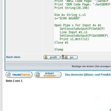
Print "ANSI Code Page: ";GetACP
Print "OEM Code Page: ";GetOEMCP
Print String(20,196)
Dim As String s,s1
s="ECHO äöüÄÖÜ"
Open Pipe s For Input As #1
SetConsoleOutputCP(GetACP)
Line Input #1,s1
SetConsoleOutputCP(GetOEMCP)
Print s1,Wstr(s1)
Close #1
Sleep
Nach oben
Beiträge der letzten Zeit anzeigen
Das deutsche QBasic- und FreeBA
Seite
1
von
1
I