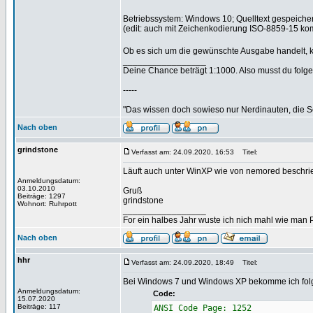
Betriebssystem: Windows 10; Quelltext gespeicher
(edit: auch mit Zeichenkodierung ISO-8859-15 ko
Ob es sich um die gewünschte Ausgabe handelt, ka
_________________
Deine Chance beträgt 1:1000. Also musst du folgen
-----
"Das wissen doch sowieso nur Nerdinauten, die Sc
Nach oben
grindstone
Verfasst am: 24.09.2020, 16:53
Titel:
Läuft auch unter WinXP wie von nemored beschri
Anmeldungsdatum:
03.10.2010
Gruß
Beiträge: 1297
grindstone
Wohnort: Ruhrpott
_________________
For ein halbes Jahr wuste ich nich mahl wie man Pr
Nach oben
hhr
Verfasst am: 24.09.2020, 18:49
Titel:
Bei Windows 7 und Windows XP bekomme ich fol
Anmeldungsdatum:
Code:
15.07.2020
Beiträge: 117
ANSI Code Page: 1252