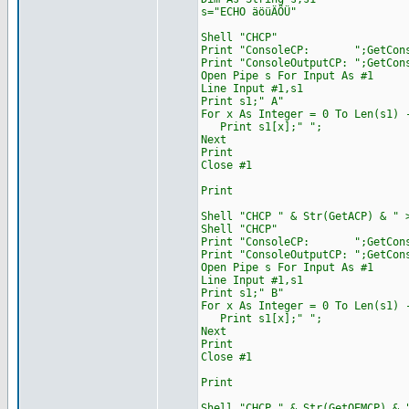
s="ECHO äöüÄÖÜ"
Shell "CHCP"
Print "ConsoleCP: ";GetCons
Print "ConsoleOutputCP: ";GetCon
Open Pipe s For Input As #1
Line Input #1,s1
Print s1;" A"
For x As Integer = 0 To Len(s1) 
Print s1[x];" ";
Next
Print
Close #1
Print
Shell "CHCP " & Str(GetACP) & " 
Shell "CHCP"
Print "ConsoleCP: ";GetCons
Print "ConsoleOutputCP: ";GetCon
Open Pipe s For Input As #1
Line Input #1,s1
Print s1;" B"
For x As Integer = 0 To Len(s1) 
Print s1[x];" ";
Next
Print
Close #1
Print
Shell "CHCP " & Str(GetOEMCP) & 