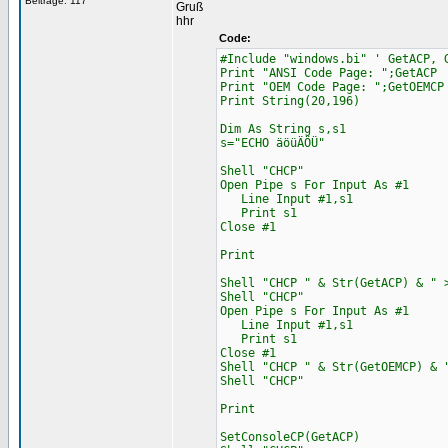
Beiträge: 117
Gruß
hhr
Code:
#Include "windows.bi" ' GetACP, 
Print "ANSI Code Page: ";GetACP
Print "OEM Code Page: ";GetOEMCP
Print String(20,196)
Dim As String s,s1
s="ECHO äöüÄÖÜ"
Shell "CHCP"
Open Pipe s For Input As #1
Line Input #1,s1
Print s1
Close #1
Print
Shell "CHCP " & Str(GetACP) & " 
Shell "CHCP"
Open Pipe s For Input As #1
Line Input #1,s1
Print s1
Close #1
Shell "CHCP " & Str(GetOEMCP) & 
Shell "CHCP"
Print
SetConsoleCP(GetACP)