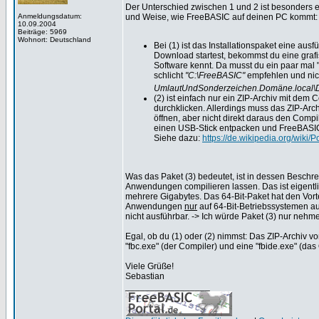
Der Unterschied zwischen 1 und 2 ist besonders ei
Anmeldungsdatum:
und Weise, wie FreeBASIC auf deinen PC kommt:
10.09.2004
Beiträge: 5969
Wohnort: Deutschland
Bei (1) ist das Installationspaket eine aus
Download startest, bekommst du eine grafis
Software kennt. Da musst du ein paar mal "
schlicht
"C:\FreeBASIC"
empfehlen und nic
UmlautUndSonderzeichen.Domäne.local\D
(2) ist einfach nur ein ZIP-Archiv mit de
durchklicken. Allerdings muss das ZIP-Arc
öffnen, aber nicht direkt daraus den Compi
einen USB-Stick entpacken und FreeBASIC
Siehe dazu:
https://de.wikipedia.org/wiki
Was das Paket (3) bedeutet, ist in dessen Beschrei
Anwendungen compilieren lassen. Das ist eigentli
mehrere Gigabytes. Das 64-Bit-Paket hat den Vort
Anwendungen
nur
auf 64-Bit-Betriebssystemen a
nicht ausführbar. -> Ich würde Paket (3) nur nehme
Egal, ob du (1) oder (2) nimmst: Das ZIP-Archiv 
"fbc.exe" (der Compiler) und eine "fbide.exe" (da
Viele Grüße!
Sebastian
_________________