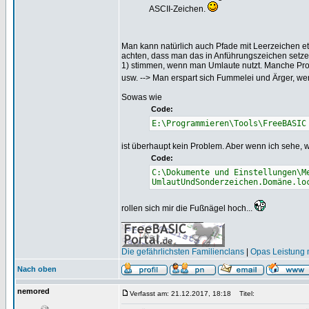
ASCII-Zeichen.
Man kann natürlich auch Pfade mit Leerzeichen e
achten, dass man das in Anführungszeichen setz
1) stimmen, wenn man Umlaute nutzt. Manche Prog
usw. --> Man erspart sich Fummelei und Ärger, w
Sowas wie
Code:
E:\Programmieren\Tools\FreeBASIC
ist überhaupt kein Problem. Aber wenn ich sehe,
Code:
C:\Dokumente und Einstellungen\M
UmlautUndSonderzeichen.Domäne.lo
rollen sich mir die Fußnägel hoch...
_________________
Die gefährlichsten Familienclans
|
Opas Leistung m
Nach oben
nemored
Verfasst am: 21.12.2017, 18:18
Titel: