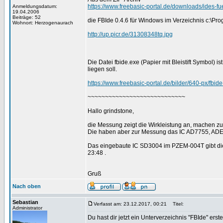
https://www.freebasic-portal.de/downloads/ides-fu
Anmeldungsdatum:
19.04.2006
Beiträge: 52
die FBIde 0.4.6 für Windows im Verzeichnis c:\Pr
Wohnort: Herzogenaurach
http://up.picr.de/31308348tq.jpg
Die Datei fbide.exe (Papier mit Bleistift Symbol) 
liegen soll.
https://www.freebasic-portal.de/bilder/640-px/fbide
~~~~~~~~~~~~~~~~~~~~~~~~~~~~
Hallo grindstone,
die Messung zeigt die Wirkleistung an, machen 
Die haben aber zur Messung das IC AD7755, ADE
Das eingebaute IC SD3004 im PZEM-004T gibt die W
23:48 .
Gruß
Nach oben
Sebastian
Verfasst am: 23.12.2017, 00:21
Titel:
Administrator
Du hast dir jetzt ein Unterverzeichnis "FBIde" erst