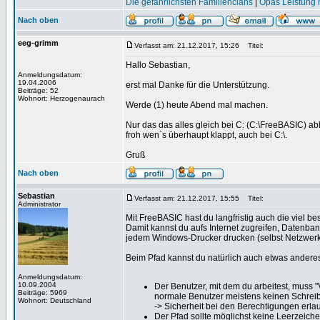
Die gefährlichsten Familienclans
|
Opas Leistung m
Nach oben
eeg-grimm
Verfasst am: 21.12.2017, 15:26
Titel:
Hallo Sebastian,
Anmeldungsdatum:
19.04.2006
erst mal Danke für die Unterstützung.
Beiträge: 52
Wohnort: Herzogenaurach
Werde (1) heute Abend mal machen.
Nur das das alles gleich bei C: (C:\FreeBASIC) abl
froh wen`s überhaupt klappt, auch bei C:\.
Gruß
Nach oben
Sebastian
Verfasst am: 21.12.2017, 15:55
Titel:
Administrator
Mit FreeBASIC hast du langfristig auch die viel be
Damit kannst du aufs Internet zugreifen, Datenban
jedem Windows-Drucker drucken (selbst Netzwerkdr
Beim Pfad kannst du natürlich auch etwas andere
Anmeldungsdatum:
10.09.2004
Der Benutzer, mit dem du arbeitest, muss "
Beiträge: 5969
normale Benutzer meistens keinen Schreib
Wohnort: Deutschland
-> Sicherheit bei den Berechtigungen erla
Der Pfad sollte möglichst keine Leerzeiche