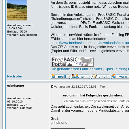
An dem Screenshot sieht man, dass du schon mal de
fehlt, ist eine IDE, also eine nette Windows-Bedie
Sowohl in den Anleitungen im FreeBASIC-Portal al
"Schreibprogramm") nicht im FreeBASIC-Compiler 
gibt verschiedene IDEs für FreeBASIC: Welche, die
Anmeldungsdatum:
welche, die einen Basis-Funktionsumfang bieten, a
10.09.2004
Beiträge: 5969
Wie bereits erwähnt, würde ich für den Einstieg F
Wohnort: Deutschland
FBIde kann man hier herunterladen:
https://www.freebasic-portal.de/downloads/ides-fu
Das ZIP-Archiv muss in das gleiche Verzeichnis e
(Papier und Stift) und fbc.exe im gleichen Verzeich
_________________
Die gefährlichsten Familienclans
|
Opas Leistung m
Nach oben
grindstone
Verfasst am: 22.12.2017, 02:01
Titel:
eeg-grimm hat Folgendes geschrieben:
Anmeldungsdatum:
Ich hab auch im Netz gesehen das die Leute ein
03.10.2010
Beiträge: 1297
Das geht auch einfacher: Die steckerseitigen Ans
Wohnort: Ruhrpott
Damit ist der vorgeschriebene Mindestabstand vo
Gruß
grindstone
_________________