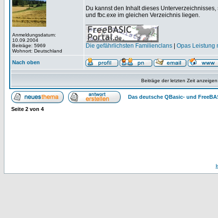
Du kannst den Inhalt dieses Unterverzeichnisses,
und fbc.exe im gleichen Verzeichnis liegen.
_________________
Anmeldungsdatum:
10.09.2004
Die gefährlichsten Familienclans
|
Opas Leistung m
Beiträge: 5969
Wohnort: Deutschland
Nach oben
Beiträge der letzten Zeit anzeigen
Das deutsche QBasic- und FreeBA
Seite
2
von
4
I