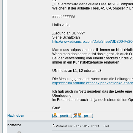
z.B.
„Zuallererst wird der aktuelle FreeBASIC-Compiler
Welcher ist der aktuelle FreeBASIC-Compiler ? Und
###########
Hallo volta,
„Ground an UL ???“
Siehe Schaltplan
http://www.sdicmicro.com/DataSheet/SD3004%20
Man muss aufpassen das UL immer an N ist (Nulleit
Wenn man das beachtet ist das eigentlich auch O
Bei der Verwendung von einem Steckers für die 2
immer in ein Kunststoffgehäuse einbauen.
UN muss an L1, L2 oder an L3.
Die Messung geht auch wenn man die Leitungen ve
https://forum.arduino.cc/index.php?action=dlatta
Ich hab auch im Netz gesehen das die Leute eine k
Überlegung.
Im Endausbau brauch ich ja noch einen dritten Op
Gruß
Nach oben
nemored
Verfasst am: 21.12.2017, 01:04
Titel: