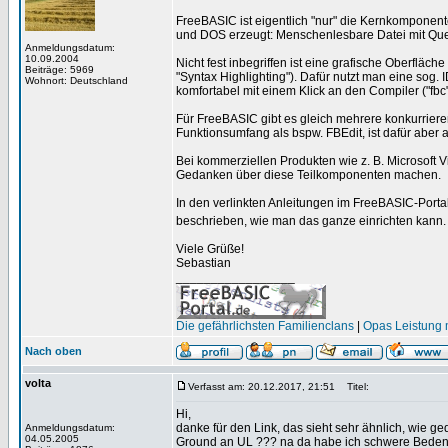
FreeBASIC ist eigentlich "nur" die Kernkomponen
und DOS erzeugt: Menschenlesbare Datei mit Que
Anmeldungsdatum:
10.09.2004
Nicht fest inbegriffen ist eine grafische Oberfläch
Beiträge: 5969
"Syntax Highlighting"). Dafür nutzt man eine sog. 
Wohnort: Deutschland
komfortabel mit einem Klick an den Compiler ("fbc
Für FreeBASIC gibt es gleich mehrere konkurrierend
Funktionsumfang als bspw. FBEdit, ist dafür aber
Bei kommerziellen Produkten wie z. B. Microsoft
Gedanken über diese Teilkomponenten machen.
In den verlinkten Anleitungen im FreeBASIC-Portal, d
beschrieben, wie man das ganze einrichten kann
Viele Grüße!
Sebastian
_________________
Die gefährlichsten Familienclans
|
Opas Leistung m
Nach oben
volta
Verfasst am: 20.12.2017, 21:51
Titel:
Hi,
danke für den Link, das sieht sehr ähnlich, wie ge
Anmeldungsdatum:
04.05.2005
Ground an UL ??? na da habe ich schwere Beden