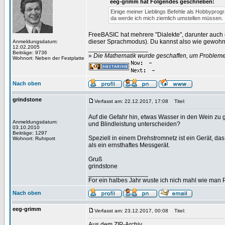
eeg-grimm hat Folgendes geschrieben:
Einige meiner Lieblings Befehle als Hobbyp
da werde ich mich ziemlich umstellen müssen.
FreeBASIC hat mehrere "Dialekte", darunter auch ei
dieser Sprachmodus). Du kannst also wie gewohnt
Anmeldungsdatum:
12.02.2005
_________________
Beiträge: 9736
»
Die Mathematik wurde geschaffen, um Probleme z
Wohnort: Neben der Festplatte
Nach oben
grindstone
Verfasst am: 22.12.2017, 17:08
Titel:
Auf die Gefahr hin, etwas Wasser in den Wein zu
Anmeldungsdatum:
und Blindleistung unterscheiden?
03.10.2010
Beiträge: 1297
Speziell in einem Drehstromnetz ist ein Gerät, da
Wohnort: Ruhrpott
als ein ernsthaftes Messgerät.
Gruß
grindstone
_________________
For ein halbes Jahr wuste ich nich mahl wie man Pr
Nach oben
eeg-grimm
Verfasst am: 23.12.2017, 00:08
Titel:
Aus dem ZIP-Archiv