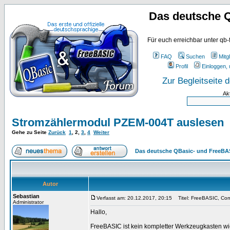
Das deutsche 
Für euch erreichbar unter qb-
FAQ
Suchen
Mitgl
Profil
Einloggen, 
Zur Begleitseite
Ak
Stromzählermodul PZEM-004T auslesen
Gehe zu Seite
Zurück
1
,
2
,
3
,
4
Weiter
Das deutsche QBasic- und FreeBA
Autor
Sebastian
Verfasst am: 20.12.2017, 20:15
Titel: FreeBASIC, Comp
Administrator
Hallo,
FreeBASIC ist kein kompletter Werkzeugkasten 