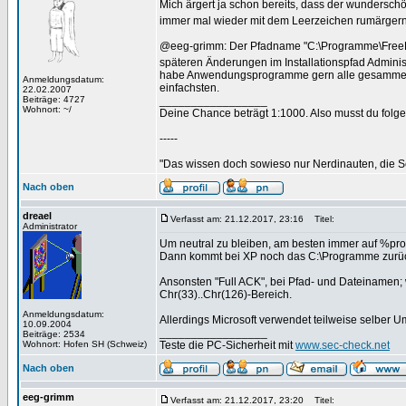
Mich ärgert ja schon bereits, dass der wundersch
immer mal wieder mit dem Leerzeichen rumärgern
@eeg-grimm: Der Pfadname "C:\Programme\FreeBASIC
späteren Änderungen im Installationspfad Administ
habe Anwendungsprogramme gern alle gesammelt 
Anmeldungsdatum:
einfachsten.
22.02.2007
Beiträge: 4727
_________________
Wohnort: ~/
Deine Chance beträgt 1:1000. Also musst du folgen
-----
"Das wissen doch sowieso nur Nerdinauten, die Sc
Nach oben
dreael
Verfasst am: 21.12.2017, 23:16
Titel:
Administrator
Um neutral zu bleiben, am besten immer auf %prog
Dann kommt bei XP noch das C:\Programme zurück,
Ansonsten "Full ACK", bei Pfad- und Dateinamen; 
Chr(33)..Chr(126)-Bereich.
Anmeldungsdatum:
Allerdings Microsoft verwendet teilweise selber U
10.09.2004
_________________
Beiträge: 2534
Wohnort: Hofen SH (Schweiz)
Teste die PC-Sicherheit mit
www.sec-check.net
Nach oben
eeg-grimm
Verfasst am: 21.12.2017, 23:20
Titel: