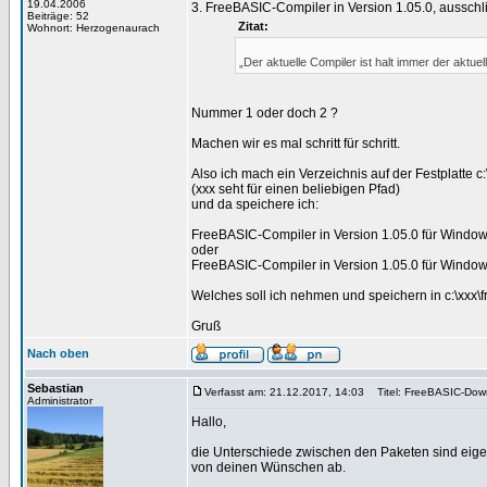
19.04.2006
3. FreeBASIC-Compiler in Version 1.05.0, ausschli
Beiträge: 52
Zitat:
Wohnort: Herzogenaurach
„Der aktuelle Compiler ist halt immer der aktuel
Nummer 1 oder doch 2 ?
Machen wir es mal schritt für schritt.
Also ich mach ein Verzeichnis auf der Festplatte c:
(xxx seht für einen beliebigen Pfad)
und da speichere ich:
FreeBASIC-Compiler in Version 1.05.0 für Windows
oder
FreeBASIC-Compiler in Version 1.05.0 für Windows 
Welches soll ich nehmen und speichern in c:\xxx\f
Gruß
Nach oben
Sebastian
Verfasst am: 21.12.2017, 14:03
Titel: FreeBASIC-Dow
Administrator
Hallo,
die Unterschiede zwischen den Paketen sind eigent
von deinen Wünschen ab.