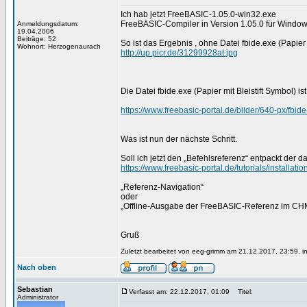
Ich hab jetzt FreeBASIC-1.05.0-win32.exe
FreeBASIC-Compiler in Version 1.05.0 für Windows (
Anmeldungsdatum:
19.04.2006
Beiträge: 52
So ist das Ergebnis , ohne Datei fbide.exe (Papier 
Wohnort: Herzogenaurach
http://up.picr.de/31299928at.jpg
Die Datei fbide.exe (Papier mit Bleistift Symbol) i
https://www.freebasic-portal.de/bilder/640-px/fbide
Was ist nun der nächste Schritt.
Soll ich jetzt den „Befehlsreferenz“ entpackt der d
https://www.freebasic-portal.de/tutorials/installati
„Referenz-Navigation“
oder
„Offline-Ausgabe der FreeBASIC-Referenz im CH
Gruß
Zuletzt bearbeitet von eeg-grimm am 21.12.2017, 23:59, i
Nach oben
Sebastian
Verfasst am: 22.12.2017, 01:09
Titel:
Administrator