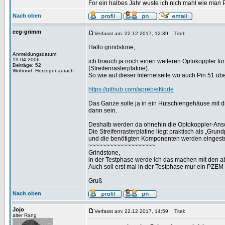
For ein halbes Jahr wuste ich nich mahl wie man Pr
Nach oben
eeg-grimm
Verfasst am: 22.12.2017, 12:39
Titel:
Hallo grindstone,
Anmeldungsdatum:
19.04.2006
ich brauch ja noch einen weiteren Optokoppler fü
Beiträge: 52
(Streifenrasterplatine).
Wohnort: Herzogenaurach
So wie auf dieser Internetseite wo auch Pin 51 ü
https://github.com/apreb/eNode
Das Ganze solle ja in ein Hutschiengehäuse mit 
dann sein.
Deshalb werden da ohnehin die Optokoppler-Anschü
Die Streifenrasterplatine liegt praktisch als „G
und die benötigten Komponenten werden eingeste
~~~~~~~~~~~~~~~~~~~
Grindstone,
in der Testphase werde ich das machen mit den a
Auch soll erst mal in der Testphase mur ein PZE
Gruß
Nach oben
Jojo
Verfasst am: 22.12.2017, 14:59
Titel:
alter Rang