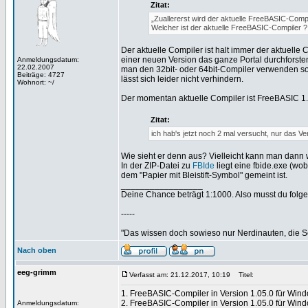
Zitat:
„Zuallererst wird der aktuelle FreeBASIC-Compi
Welcher ist der aktuelle FreeBASIC-Compiler ? 
Der aktuelle Compiler ist halt immer der aktuelle
einer neuen Version das ganze Portal durchforsten 
Anmeldungsdatum:
22.02.2007
man den 32bit- oder 64bit-Compiler verwenden sol
Beiträge: 4727
lässt sich leider nicht verhindern.
Wohnort: ~/
Der momentan aktuelle Compiler ist FreeBASIC 1.05.
Zitat:
ich hab's jetzt noch 2 mal versucht, nur das Ver
Wie sieht er denn aus? Vielleicht kann man dann 
In der ZIP-Datei zu
FBIde
liegt eine fbide.exe (wo
dem "Papier mit Bleistift-Symbol" gemeint ist.
_________________
Deine Chance beträgt 1:1000. Also musst du folgen
-----
"Das wissen doch sowieso nur Nerdinauten, die Sc
Nach oben
eeg-grimm
Verfasst am: 21.12.2017, 10:19
Titel:
1. FreeBASIC-Compiler in Version 1.05.0 für Window
2. FreeBASIC-Compiler in Version 1.05.0 für Wind
Anmeldungsdatum: