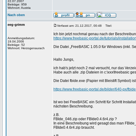
22.07.2007
Beiträge: 959
Wohnort: Austria
Nach oben
eeg-grimm
Verfasst am: 21.12.2017, 00:48
Titel:
Ich bin jetzt nochmal genau nach der Beschreibu
https://www.freebasic-portal.de/tutorials/installati
Anmeldungsdatum:
19.04.2006
Beiträge: 52
Die Datei „FreeBASIC 1.05.0 für Windows (inkl. Set
Wohnort: Herzogenaurach
Hallo Jungs,
ich hab's jetzt noch 2 mal versucht, nur das Verzeic
Habe auch alle .zip Dateien in c:\xxx\freebasic ges
Die Datei fbide.exe (Papier mit Bleistift Symbol) i
https://www.freebasic-portal.de/bilder/640-px/fbide
Ist wo bei FreeBASIC ein Schritt für Schritt Insta
nächsten Beschreibung.
z.B.
FBIde_046.zip oder FBIde0.4.6r4.zip ?
In eine Beschreibung wird gesagt das man FBIde_
FBIde0.4.6r4.zip braucht.