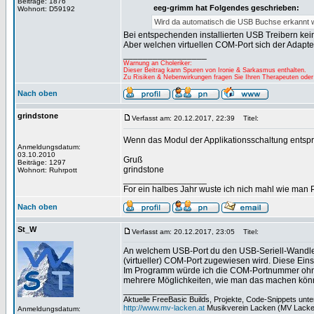
Beiträge: 1876
eeg-grimm hat Folgendes geschrieben:
Wohnort: D59192
Wird da automatisch die USB Buchse erkannt 
Bei entspechenden installierten USB Treibern kei
Aber welchen virtuellen COM-Port sich der Adapte
_________________
Warnung an Choleriker:
Dieser Beitrag kann Spuren von Ironie & Sarkasmus enthalten.
Zu Risiken & Nebenwirkungen fragen Sie Ihren Therapeuten oder
Nach oben
grindstone
Verfasst am: 20.12.2017, 22:39
Titel:
Wenn das Modul der Applikationsschaltung entsprich
Anmeldungsdatum:
03.10.2010
Gruß
Beiträge: 1297
grindstone
Wohnort: Ruhrpott
_________________
For ein halbes Jahr wuste ich nich mahl wie man Pr
Nach oben
St_W
Verfasst am: 20.12.2017, 23:05
Titel:
An welchem USB-Port du den USB-Seriell-Wandler 
(virtueller) COM-Port zugewiesen wird. Diese Ei
Im Programm würde ich die COM-Portnummer ohneh
mehrere Möglichkeiten, wie man das machen könnte
_________________
Aktuelle FreeBasic Builds, Projekte, Code-Snippets unt
http://www.mv-lacken.at
Musikverein Lacken (MV Lacke
Anmeldungsdatum: