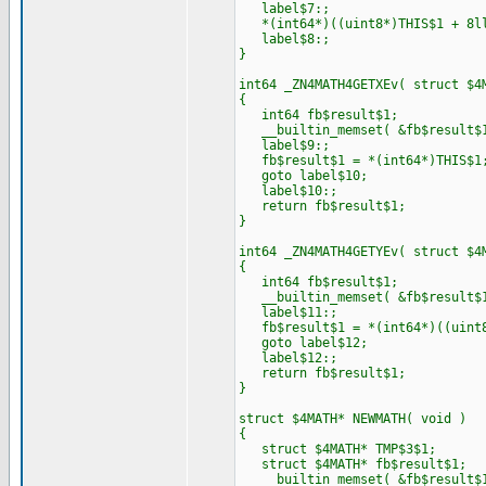
label$7:;
*(int64*)((uint8*)THIS$1 + 8ll
label$8:;
}
int64 _ZN4MATH4GETXEv( struct $4
{
int64 fb$result$1;
__builtin_memset( &fb$result$1
label$9:;
fb$result$1 = *(int64*)THIS$1
goto label$10;
label$10:;
return fb$result$1;
}
int64 _ZN4MATH4GETYEv( struct $4
{
int64 fb$result$1;
__builtin_memset( &fb$result$1
label$11:;
fb$result$1 = *(int64*)((uint8
goto label$12;
label$12:;
return fb$result$1;
}
struct $4MATH* NEWMATH( void )
{
struct $4MATH* TMP$3$1;
struct $4MATH* fb$result$1;
__builtin_memset( &fb$result$1