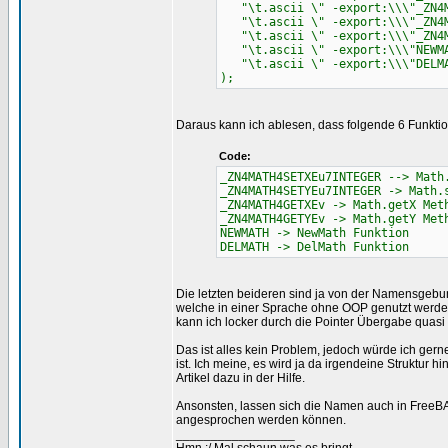
"\t.ascii \" -export:\\\"_ZN4M
"\t.ascii \" -export:\\\"_ZN4M
"\t.ascii \" -export:\\\"_ZN4M
"\t.ascii \" -export:\\\"NEWMA
"\t.ascii \" -export:\\\"DELMA
);
Daraus kann ich ablesen, dass folgende 6 Funktio
Code:
_ZN4MATH4SETXEu7INTEGER --> Math
_ZN4MATH4SETYEu7INTEGER -> Math.
_ZN4MATH4GETXEv -> Math.getX Met
_ZN4MATH4GETYEv -> Math.getY Met
NEWMATH -> NewMath Funktion
DELMATH -> DelMath Funktion
Die letzten beideren sind ja von der Namensgebung
welche in einer Sprache ohne OOP genutzt werden 
kann ich locker durch die Pointer Übergabe quasi
Das ist alles kein Problem, jedoch würde ich gern
ist. Ich meine, es wird ja da irgendeine Struktur
Artikel dazu in der Hilfe.
Ansonsten, lassen sich die Namen auch in FreeB
angesprochen werden können.
_________________