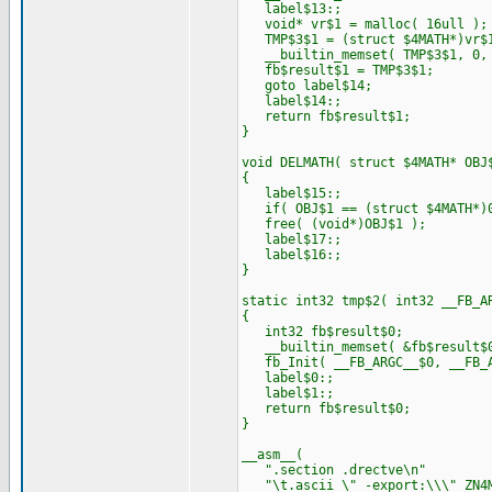
label$13:;
void* vr$1 = malloc( 16ull );
TMP$3$1 = (struct $4MATH*)vr$
__builtin_memset( TMP$3$1, 0, 
fb$result$1 = TMP$3$1;
goto label$14;
label$14:;
return fb$result$1;
}
void DELMATH( struct $4MATH* OBJ
{
label$15:;
if( OBJ$1 == (struct $4MATH*)0
free( (void*)OBJ$1 );
label$17:;
label$16:;
}
static int32 tmp$2( int32 __FB_A
{
int32 fb$result$0;
__builtin_memset( &fb$result$0
fb_Init( __FB_ARGC__$0, __FB_A
label$0:;
label$1:;
return fb$result$0;
}
__asm__(
".section .drectve\n"
"\t.ascii \" -export:\\\"_ZN4M