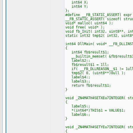
int64 X;
int64 Y;
};
#define __FB_STATIC_ASSERT( expr
__FB_STATIC_ASSERT( sizeof( stru
void* malloc( uint64 );
void free( void* );
void fb_Init( int32, uint8**, in
static int32 tmp$2( int32, uint8
int64 DllMain( void* __FB_DLLINS
{
int64 fb$result$1;
__builtin_memset( &fb$result$1
label$2:;
fb$result$1 = 1ll;
if( __FB_DLLREASON__$1 != 1ull
tmp$2( 0, (uint8**)0ull );
label$4:;
label$3:;
return fb$result$1;
}
void _ZN4MATH4SETXEu7INTEGER( st
{
label$5:;
*(int64*)THIS$1 = VALUE$1;
label$6:;
}
void _ZN4MATH4SETYEu7INTEGER( st
{