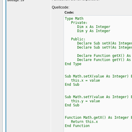
Beiträge: 29
Quellcode:
Code:
Type Math
Private:
Dim x As Integer
Dim y As Integer
Public:
Declare Sub setX(As Intege
Declare Sub setY(As Intege
Declare Function getX() As 
Declare Function getY() As 
End Type
Sub Math.setX(value As Integer) 
this.x = value
End Sub
Sub Math.setY(value As Integer) 
this.y = value
End Sub
Function Math.getX() As Integer 
Return this.x
End Function