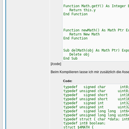
Function Math.getY() As Integer 
Return this.y
End Function
Function newMath() As Math Ptr E
Return New Math
End Function
Sub delMath(obj As Math Ptr) Exp
Delete obj
End Sub
[/code]
Beim Kompilieren lasse ich mir zusätzlich die As
Code:
typedef signed char int8
typedef unsigned char uint8
typedef signed short int1
typedef unsigned short uint1
typedef signed int int3
typedef unsigned int uint3
typedef signed long long int6
typedef unsigned long long uint6
typedef struct { char *data; int
typedef int8 boolean;
struct $4MATH {