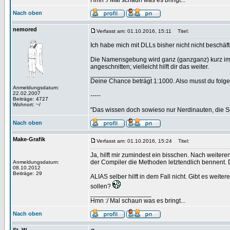
Hmn :/ Mal schaun was es bringt...
Nach oben
nemored
Verfasst am: 01.10.2016, 15:11
Titel:
Ich habe mich mit DLLs bisher nicht nicht beschäftigt
Die Namensgebung wird ganz (ganzganz) kurz im 
angeschnitten; vielleicht hilft dir das weiter.
_________________
Deine Chance beträgt 1:1000. Also musst du folgen
Anmeldungsdatum:
22.02.2007
-----
Beiträge: 4727
Wohnort: ~/
"Das wissen doch sowieso nur Nerdinauten, die Sc
Nach oben
Make-Grafik
Verfasst am: 01.10.2016, 15:24
Titel:
Ja, hilft mir zumindest ein bisschen. Nach weiter
der Compiler die Methoden letztendlich bennent. 
Anmeldungsdatum:
08.10.2012
Beiträge: 29
ALIAS selber hilft in dem Fall nicht. Gibt es wei
sollen?
_________________
Hmn :/ Mal schaun was es bringt...
Nach oben