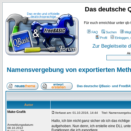
Das deutsche 
Für euch erreichbar unter qb-
FAQ
Suchen
Mitgl
Profil
Einloggen, 
Zur Begleitseite
Ak
Namensvergebung von exportierten Meth
Das deutsche QBasic- und FreeBA
Autor
Make-Grafik
Verfasst am: 01.10.2016, 14:44
Titel: Namensvergebun
Hallo, ich bin nicht ganz sicher ob ich das richti
Anmeldungsdatum:
aufgehoben. Nun denn, ich erstelle eine DLL unt
08.10.2012
Funktionen die ich exportiere.