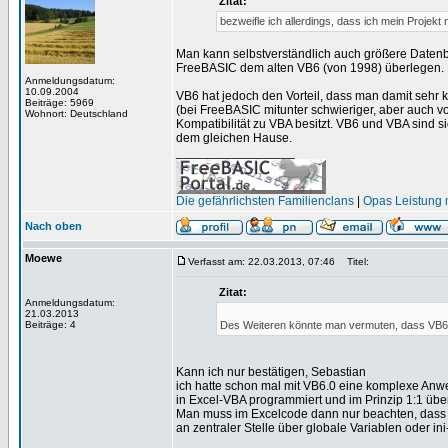
Zitat:
bezweifle ich allerdings, dass ich mein Proje
Man kann selbstverständlich auch größere Daten
FreeBASIC dem alten VB6 (von 1998) überlegen.
Anmeldungsdatum:
10.09.2004
VB6 hat jedoch den Vorteil, dass man damit sehr 
Beiträge: 5969
(bei FreeBASIC mitunter schwieriger, aber auch 
Wohnort: Deutschland
Kompatibilität zu VBA besitzt. VB6 und VBA sind s
dem gleichen Hause.
_________________
Die gefährlichsten Familienclans
|
Opas Leistung m
Nach oben
Moewe
Verfasst am: 22.03.2013, 07:46
Titel:
Zitat:
Anmeldungsdatum:
21.03.2013
Beiträge: 4
Des Weiteren könnte man vermuten, dass VB6 e
Kann ich nur bestätigen, Sebastian
ich hatte schon mal mit VB6.0 eine komplexe Anw
in Excel-VBA programmiert und im Prinzip 1:1 ü
Man muss im Excelcode dann nur beachten, dass m
an zentraler Stelle über globale Variablen oder in