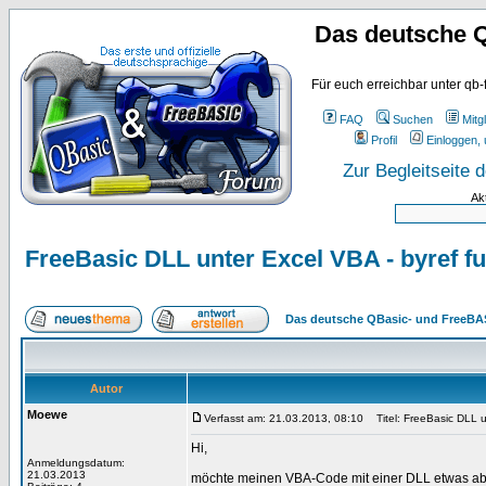
Das deutsche 
Für euch erreichbar unter qb-
FAQ
Suchen
Mitgl
Profil
Einloggen, 
Zur Begleitseite
Ak
FreeBasic DLL unter Excel VBA - byref fun
Das deutsche QBasic- und FreeBA
Autor
Moewe
Verfasst am: 21.03.2013, 08:10
Titel: FreeBasic DLL un
Hi,
Anmeldungsdatum:
21.03.2013
möchte meinen VBA-Code mit einer DLL etwas absi