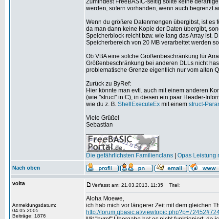
Zumindest FreeBASIC-seitig sollte keine derarti
werden, sofern vorhanden, wenn auch begrenzt au
Wenn du größere Datenmengen übergibst, ist es f
da man dann keine Kopie der Daten übergibt, sonde
Speicherblock reicht bzw. wie lang das Array ist. 
Speicherbereich von 20 MB verarbeitet werden sol
Ob VBA eine solche Größenbeschränkung für Array
Größenbeschränkung bei anderen DLLs nicht hast,
problematische Grenze eigentlich nur vom alten
Zurück zu ByRef:
Hier könnte man evtl. auch mit einem anderen Ko
(wie "struct" in C), in diesen ein paar Header-Inf
wie du z. B.
ShellExecuteEx
mit einem
struct-Para
Viele Grüße!
Sebastian
_________________
Die gefährlichsten Familienclans
|
Opas Leistung m
Nach oben
volta
Verfasst am: 21.03.2013, 11:35
Titel:
Aloha Moewe,
ich hab mich vor längerer Zeit mit dem gleichen T
Anmeldungsdatum:
04.05.2005
http://forum.qbasic.at/viewtopic.php?p=72452#72
Beiträge: 1876