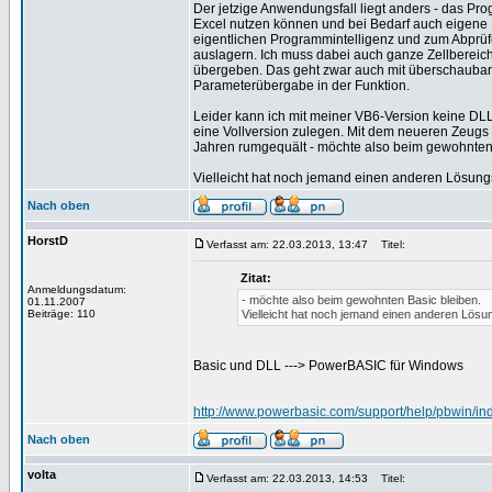
Der jetzige Anwendungsfall liegt anders - das Pr
Excel nutzen können und bei Bedarf auch eigene 
eigentlichen Programmintelligenz und zum Abprüf
auslagern. Ich muss dabei auch ganze Zellbereich
übergeben. Das geht zwar auch mit überschaubarem
Parameterübergabe in der Funktion.
Leider kann ich mit meiner VB6-Version keine DLL
eine Vollversion zulegen. Mit dem neueren Zeugs 
Jahren rumgequält - möchte also beim gewohnten 
Vielleicht hat noch jemand einen anderen Lösun
Nach oben
HorstD
Verfasst am: 22.03.2013, 13:47
Titel:
Zitat:
Anmeldungsdatum:
- möchte also beim gewohnten Basic bleiben.
01.11.2007
Beiträge: 110
Vielleicht hat noch jemand einen anderen Lös
Basic und DLL ---> PowerBASIC für Windows
http://www.powerbasic.com/support/help/pbwin/in
Nach oben
volta
Verfasst am: 22.03.2013, 14:53
Titel: