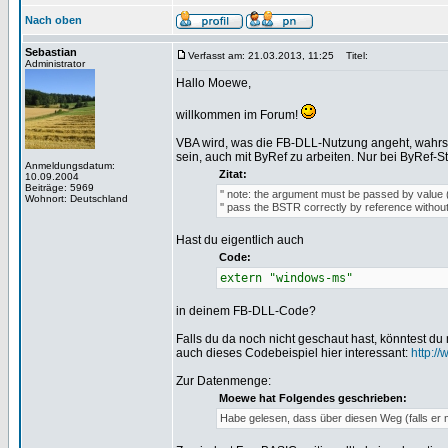
Nach oben
Sebastian
Verfasst am: 21.03.2013, 11:25
Titel:
Administrator
Hallo Moewe,
willkommen im Forum!
VBA wird, was die FB-DLL-Nutzung angeht, wahrsch
sein, auch mit ByRef zu arbeiten. Nur bei ByRef-St
Anmeldungsdatum:
Zitat:
10.09.2004
Beiträge: 5969
'' note: the argument must be passed by value
Wohnort: Deutschland
'' pass the BSTR correctly by reference withou
Hast du eigentlich auch
Code:
extern "windows-ms"
in deinem FB-DLL-Code?
Falls du da noch nicht geschaut hast, könntest du m
auch dieses Codebeispiel hier interessant:
http:/
Zur Datenmenge:
Moewe hat Folgendes geschrieben:
Habe gelesen, dass über diesen Weg (falls er 