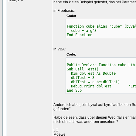
Beiträge: 4
habe ein kleies Beispiel getestet, das bei Paramet
in Freebasic:
Code:
Function cube alias "cube" (byva
cube = arg^3
End Function
in VBA:
Code:
Public Declare Function cube Lib
Sub Call_Test()
Dim dblTest As Double
dblTest = 3
dblTest = cube(dblTest)
Debug.Print dblTest 'Ergeb
End Sub
Ändere ich aber jetzt byval auf byref auf beiden Se
gefunden"
Habe gelesen, dass über diesen Weg (falls er mal
mich eh nach was anderem umsehen!?
LG
Moewe