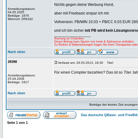
Nichts gegen deine Werbung Horst,
Anmeldungsdatum:
04.05.2005
aber mit Freebasic erspar ich mir
Beiträge: 1876
Wohnort: D59192
Vollversion: PB/WIN 10.03 + PB/CC 6.03 EUR 285
und ich bin sicher
mit PB wird kein Lösungsvors
_________________
Warnung an Choleriker:
Dieser Beitrag kann Spuren von Ironie & Sarkasmus enthalten.
Zu Risiken & Nebenwirkungen fragen Sie Ihren Therapeuten oder
Nach oben
28398
Verfasst am: 26.03.2013, 18:30
Titel:
Für einen Compiler bezahlen? Das ist so 70er J
Anmeldungsdatum:
25.04.2008
Beiträge: 1917
Nach oben
Beiträge der letzten Zeit anzeigen
Das deutsche QBasic- und FreeBA
Seite
1
von
1