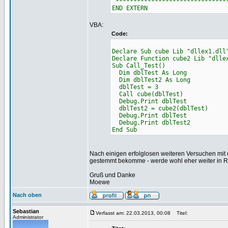
'*******************************
END EXTERN
VBA:
Code:
Declare Sub cube Lib "dllex1.dll
Declare Function cube2 Lib "dlle
Sub Call_Test()
Dim dblTest As Long
Dim dblTest2 As Long
dblTest = 3
Call cube(dblTest)
Debug.Print dblTest
dblTest2 = cube2(dblTest)
Debug.Print dblTest
Debug.Print dblTest2
End Sub
Nach einigen erfolglosen weiteren Versuchen mit d
gestemmt bekomme - werde wohl eher weiter in 
Gruß und Danke
Moewe
Nach oben
Sebastian
Verfasst am: 22.03.2013, 00:08
Titel:
Administrator