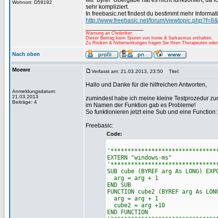
Mit "byref" Übergabe hat es nicht funktioniert, da
Wohnort: D59192
sehr kompliziert.
In freebasic.net findest du bestimmt mehr Informa
http://www.freebasic.net/forum/viewtopic.php?f=8
_________________
Warnung an Choleriker:
Dieser Beitrag kann Spuren von Ironie & Sarkasmus enthalten.
Zu Risiken & Nebenwirkungen fragen Sie Ihren Therapeuten oder
Nach oben
Moewe
Verfasst am: 21.03.2013, 23:50
Titel:
Hallo und Danke für die hilfreichen Antworten,
Anmeldungsdatum:
21.03.2013
zumindest habe ich meine kleine Testprozedur zu
Beiträge: 4
im Namen der Funktion gab es Probleme!
So funktionieren jetzt eine Sub und eine Function:
Freebasic:
Code:
'*******************************
EXTERN "windows-ms"
'*******************************
SUB cube (BYREF arg As LONG) EXP
arg = arg + 1
END SUB
FUNCTION cube2 (BYREF arg As LON
arg = arg + 1
cube2 = arg +10
END FUNCTION