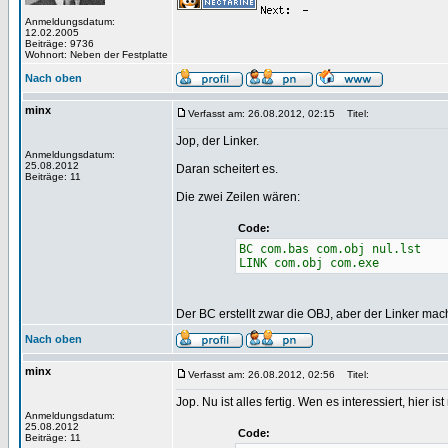
Anmeldungsdatum:
12.02.2005
Beiträge: 9736
Wohnort: Neben der Festplatte
Nach oben
minx
Verfasst am: 26.08.2012, 02:15
Titel:
Jop, der Linker.
Anmeldungsdatum:
25.08.2012
Daran scheitert es.
Beiträge: 11
Die zwei Zeilen wären:
Code:
BC com.bas com.obj nul.lst
LINK com.obj com.exe
Der BC erstellt zwar die OBJ, aber der Linker mac
Nach oben
minx
Verfasst am: 26.08.2012, 02:56
Titel:
Jop. Nu ist alles fertig. Wen es interessiert, hie
Anmeldungsdatum:
25.08.2012
Code:
Beiträge: 11