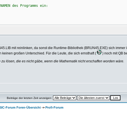
 NAMEN des Programms ein:
45.LIB mit reinlinken, da sonst die Runtime-Bibliothek (BRUN45.EXE) sich immer
 keinen großen Unterschied. Für die Leute, die sich ernsthaft (
) noch mit QB b
u lösen, die es nicht gäbe, wenn die Mathematik nicht erschaffen worden wäre.
Beiträge der letzten Zeit anzeigen:
SIC-Forum Foren-Übersicht
->
Profi-Forum