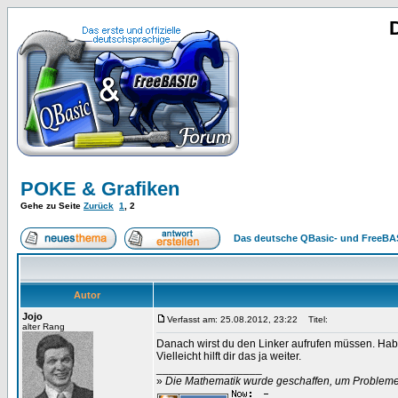
POKE & Grafiken
Gehe zu Seite
Zurück
1
,
2
Das deutsche QBasic- und FreeBA
Autor
Jojo
Verfasst am: 25.08.2012, 23:22
Titel:
alter Rang
Danach wirst du den Linker aufrufen müssen. Hab
Vielleicht hilft dir das ja weiter.
_________________
»
Die Mathematik wurde geschaffen, um Probleme z