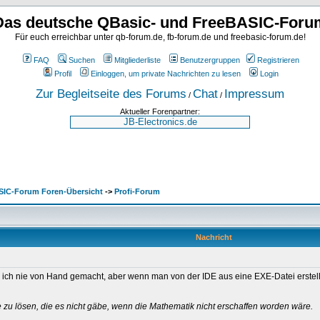
Das deutsche QBasic- und FreeBASIC-Foru
Für euch erreichbar unter qb-forum.de, fb-forum.de und freebasic-forum.de!
FAQ
Suchen
Mitgliederliste
Benutzergruppen
Registrieren
Profil
Einloggen, um private Nachrichten zu lesen
Login
Zur Begleitseite des Forums
Chat
Impressum
/
/
Aktueller Forenpartner:
SIC-Forum Foren-Übersicht
->
Profi-Forum
Nachricht
 ich nie von Hand gemacht, aber wenn man von der IDE aus eine EXE-Datei erstel
u lösen, die es nicht gäbe, wenn die Mathematik nicht erschaffen worden wäre.