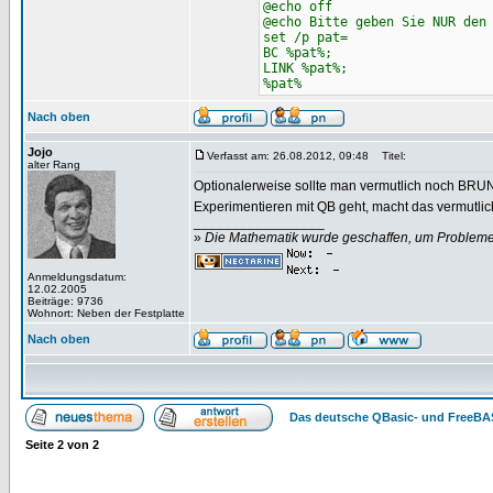
@echo off
@echo Bitte geben Sie NUR den
set /p pat=
BC %pat%;
LINK %pat%;
%pat%
Nach oben
Jojo
Verfasst am: 26.08.2012, 09:48
Titel:
alter Rang
Optionalerweise sollte man vermutlich noch BRUN
Experimentieren mit QB geht, macht das vermutlich
_________________
»
Die Mathematik wurde geschaffen, um Probleme z
Anmeldungsdatum:
12.02.2005
Beiträge: 9736
Wohnort: Neben der Festplatte
Nach oben
Das deutsche QBasic- und FreeBA
Seite
2
von
2