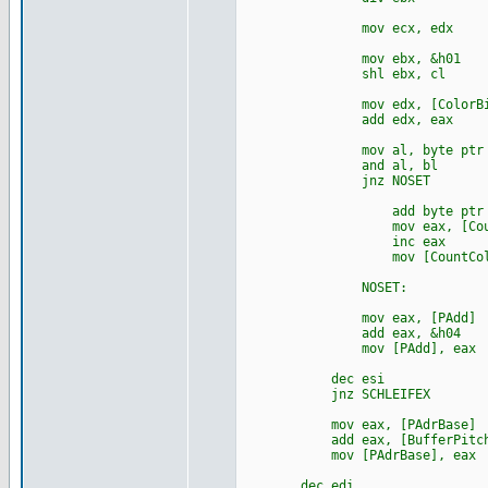
mov ecx, edx
mov ebx, &h01
shl ebx, cl
mov edx, [ColorBitL
add edx, eax
mov al, byte ptr [
and al, bl
jnz NOSET
add byte ptr [edx
mov eax, [CountC
inc e
mov [CountColor]
NOSET:
mov eax, [PAdd]
add eax, &h04
mov [PAdd], eax
dec esi
jnz SCHLEIFEX
mov eax, [PAdrBase]
add eax, [BufferPitch
mov [PAdrBase], eax
dec edi