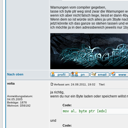
Warnungen vom compiler gegeben,
lasse ich byte ptr weg sind zwar die Warnungen w
wenn ich aber nicht falsch liege, liesst er dann 4b
Wenn dem so ist würde sich alles ja um 3byte nac
jetzt könnte ich das ganze so stehen lassen und ei
ich möchte ja in den adressbereich jeweils nur 1b
_________________
Nach oben
volta
Verfasst am: 24.08.2011, 19:02
Titel:
ja richtig,
wenn du nur ein Byte laden oder speichern willst
Anmeldungsdatum:
04.05.2005
Beiträge: 1876
Code:
Wohnort: D59192
mov al, byte ptr [edx]
und
Code: