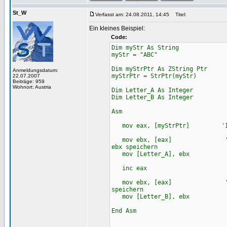
St_W
Verfasst am: 24.08.2011, 14:45
Titel:
Ein kleines Beispiel:
Code:
Dim myStr As String
myStr = "ABC"
Dim myStrPtr As ZString Ptr
Anmeldungsdatum:
myStrPtr = StrPtr(myStr)
22.07.2007
Beiträge: 959
Wohnort: Austria
Dim Letter_A As Integer
Dim Letter_B As Integer
Asm
mov eax, [myStrPtr] 'In eax
mov ebx, [eax] 'Auf den We
ebx speichern
mov [Letter_A], ebx
inc eax 'Adresse
mov ebx, [eax] 'Auf den We
speichern
mov [Letter_B], ebx
End Asm