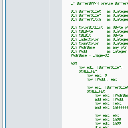
If BufferBPP<4 orelse BufferVe
Dim BufferSizeX as UInteger=c
Dim BufferSizeY as UInteger=c
Dim BufferPitch as UInteger=c
Dim ColorBitList as UByte ptr
Dim CBLByte as UIntege
Dim CBLBit as UByte
Dim IndexColor as UIntege
Dim CountColor as UIntege
Dim PAdrBase as any ptr
Dim PAdd as integer
PAdrBase = Image+32
ASM
mov edi, [BufferSizeY]
SCHLEIFEY:
mov eax, 0
mov [PAdd], eax
mov esi, [BufferSizeX
SCHLEIFEX:
mov ebx, [PAdrBas
add ebx, [PAdd]
mov ebx, [ebx]
and ebx, &hFFFFF
mov eax, ebx
mov ebx, &h08
mov edx, &h00
div ebx