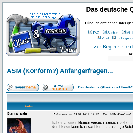
Das deutsche 
Für euch erreichbar unter qb-
FAQ
Suchen
Mitgl
Profil
Einloggen, 
Zur Begleitseite
Ak
ASM (Konform?) Anfängerfragen...
Das deutsche QBasic- und FreeBA
Autor
Eternal_pain
Verfasst am: 23.08.2011, 16:15
Titel: ASM (Konform?) 
habe mal einen kleinen versuch gemacht bisherige
durchlesen kenn ich zwar hier und da einige Befe