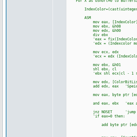
For X as UShort=0 to BufferSi
IndexColor=(cast(uinteger pt
ASM
mov eax, [IndexColor
mov ebx, &h08
mov edx, &h00
div ebx
'eax = fix(IndexColor/e
'edx = (Indexcolor mod 
mov ecx, edx
'ecx = edx (IndexColor 
mov ebx, &h01
shl ebx, cl
'ebx shl ecx|cl - 1 shl
mov edx, [ColorBitLis
add edx, eax 'Speicherber
mov eax, byte ptr [edx] 
and eax, ebx 'eax an
jnz NOSET 'jump not
'if eax=0 t
add byte ptr [edx], ebx '
'dazuzä