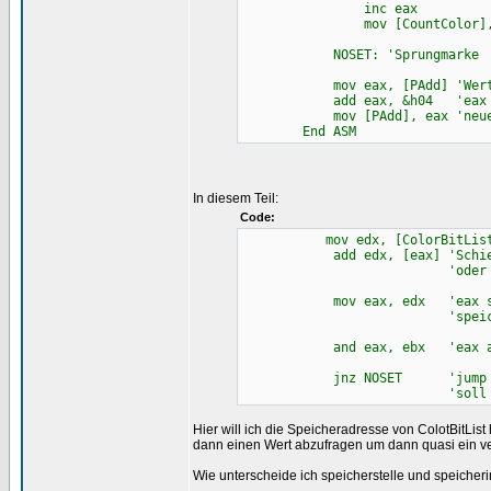
inc eax 'eax u
mov [CountColor], eax 'n
NOSET: 'Sprungmarke
mov eax, [PAdd] 'Wert PA
add eax, &h04 'eax um 
mov [PAdd], eax 'neuen W
End ASM
In diesem Teil:
Code:
mov edx, [ColorBitList
add edx, [eax] 'Schiebe i
'oder schreibe ich
mov eax, edx 'eax soll 
'speicherstelle/-b
and eax, ebx 'eax an
jnz NOSET 'jump not zer
'soll nur springe
Hier will ich die Speicheradresse von ColotBitLis
dann einen Wert abzufragen um dann quasi ein ver
Wie unterscheide ich speicherstelle und speicherin