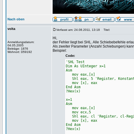
Nach oben
volta
Verfasst am: 24.08.2011, 13:18
Titel:
Hi,
der Fehler liegt bei SHL. Alle Schiebebefehle erla
Anmeldungsdatum:
04.05.2005
Als zweiter Parameter (Anzahl Schiebungen) kann
Beiträge: 1876
Beispiel:
Wohnort: D59192
Code:
'SHL Test
Dim As UInteger x=1
Asm
mov eax,[x]
Shl eax, 5 'Register, Konstan
mov [x], eax
End Asm
?Hex(x)
x=1
Asm
mov eax,[x]
mov ecx,5
Shl eax, cl 'Register, cl-Reg
mov [x], eax
End Asm
?Hex(x)