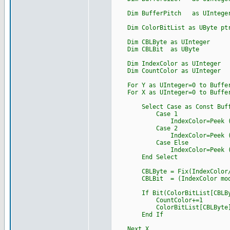
Dim BufferPitch as UInteger=P
Dim ColorBitList as UByte ptr=
Dim CBLByte as UInteger
Dim CBLBit as UByte
Dim IndexColor as UInteger
Dim CountColor as UInteger
For Y as UInteger=0 to Buffer
For X as UInteger=0 to Buffer
Select Case as Const Buff
Case 1
IndexColor=Peek (Ubyte ,I
Case 2
IndexColor=Peek (UShort ,I
Case Else
IndexColor=Peek (UInteger ,
End Select
CBLByte = Fix(IndexColor/
CBLBit = (IndexColor mod
If Bit(ColorBitList[CBLByte
CountColor+=1
ColorBitList[CBLByte]+=(
End If
Next X