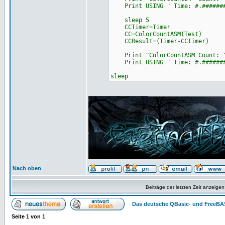
Print USING " Time: #.#######
sleep 5
CCTimer=Timer
CC=ColorCountASM(Test)
CCResult=(Timer-CCTimer)
Print "ColorCountASM Count: "
Print USING " Time: #.#######
sleep
_________________
Nach oben
Beiträge der letzten Zeit anzeigen
Das deutsche QBasic- und FreeBA
Seite
1
von
1