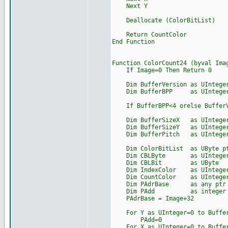
Next Y
Deallocate (ColorBitList)
Return CountColor
End Function
Function ColorCount24 (byval Ima
If Image=0 Then Return 0
Dim BufferVersion as UInteger=
Dim BufferBPP as UInteger=ca
If BufferBPP<4 orelse BufferVe
Dim BufferSizeX as UInteger=c
Dim BufferSizeY as UInteger=c
Dim BufferPitch as UInteger=c
Dim ColorBitList as UByte ptr
Dim CBLByte as UIntege
Dim CBLBit as UByte
Dim IndexColor as UIntege
Dim CountColor as UIntege
Dim PAdrBase as any ptr
Dim PAdd as integer
PAdrBase = Image+32
For Y as UInteger=0 to Buffer
PAdd=0
For X as UInteger=0 to Buffer