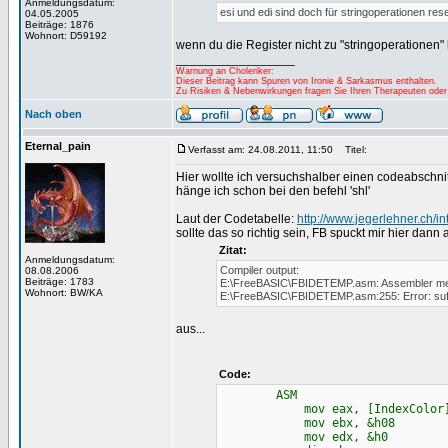
Anmeldungsdatum:
esi und edi sind doch für stringoperationen res
04.05.2005
Beiträge: 1876
Wohnort: D59192
wenn du die Register nicht zu "stringoperationen
_________________
Warnung an Choleriker:
Dieser Beitrag kann Spuren von Ironie & Sarkasmus enthalten.
Zu Risiken & Nebenwirkungen fragen Sie Ihren Therapeuten oder
Nach oben
Eternal_pain
Verfasst am: 24.08.2011, 11:50
Titel:
Hier wollte ich versuchshalber einen codeabschni
hänge ich schon bei den befehl 'shl'
Laut der Codetabelle:
http://www.jegerlehner.ch/in
sollte das so richtig sein, FB spuckt mir hier dann 
Zitat:
Anmeldungsdatum:
Compiler output:
08.08.2006
Beiträge: 1783
E:\FreeBASIC\FBIDETEMP.asm: Assembler m
Wohnort: BW/KA
E:\FreeBASIC\FBIDETEMP.asm:255: Error: suffix
aus...
Code:
ASM
mov eax, [IndexColor
mov ebx, &h08
mov edx, &h0