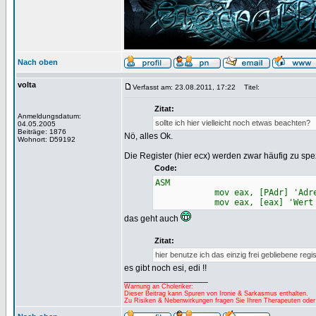
Nach oben
volta
Verfasst am: 23.08.2011, 17:22
Titel:
Zitat:
Anmeldungsdatum:
sollte ich hier vielleicht noch etwas beachten?
04.05.2005
Beiträge: 1876
Nö, alles Ok.
Wohnort: D59192
Die Register (hier ecx) werden zwar häufig zu spe
Code:
ASM
mov eax, [PAdr] 'Adress
mov eax, [eax] 'Wert h
das geht auch
Zitat:
hier benutze ich das einzig frei gebliebene reg
es gibt noch esi, edi !!
_________________
Warnung an Choleriker:
Dieser Beitrag kann Spuren von Ironie & Sarkasmus enthalten.
Zu Risiken & Nebenwirkungen fragen Sie Ihren Therapeuten oder