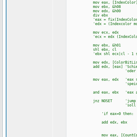
mov eax, [IndexColor
mov ebx, &h08
mov edx, &h00
div ebx
'eax = fix(IndexColor/e
'edx = (Indexcolor mod 
mov ecx, edx
'ecx = edx (IndexColor 
mov ebx, &h01
shl ebx, cl
'ebx shl ecx|cl - 1 shl
mov edx, [ColorBitLis
add edx, [eax] 'Schiebe i
'oder schreibe ich
mov eax, edx 'eax soll 
'speicherstelle/-b
and eax, ebx 'eax an
jnz NOSET 'jump not zer
'soll nur springe
'if eax=0 then:
add edx, ebx 'Wert e
'dazuzä
mov eax, [CountColor] '