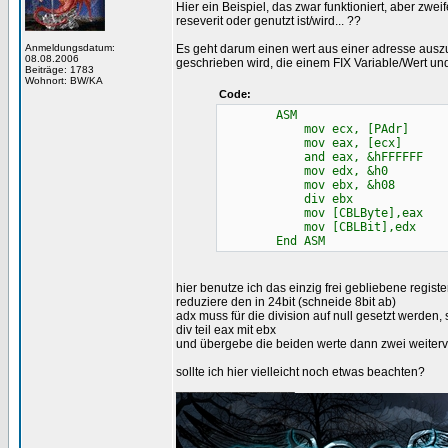
Hier ein Beispiel, das zwar funktioniert, aber zweif
reseverit oder genutzt ist/wird... ??
Anmeldungsdatum:
Es geht darum einen wert aus einer adresse auszule
08.08.2006
geschrieben wird, die einem FIX Variable/Wert un
Beiträge: 1783
Wohnort: BW/KA
Code:
ASM
mov ecx, [PAdr]
mov eax, [ecx]
and eax, &hFFFFFF
mov edx, &h0
mov ebx, &h08
div ebx
mov [CBLByte],eax
mov [CBLBit],edx
End ASM
hier benutze ich das einzig frei gebliebene regist
reduziere den in 24bit (schneide 8bit ab)
adx muss für die division auf null gesetzt werden, s
div teil eax mit ebx
und übergebe die beiden werte dann zwei weiterve
sollte ich hier vielleicht noch etwas beachten?
_________________