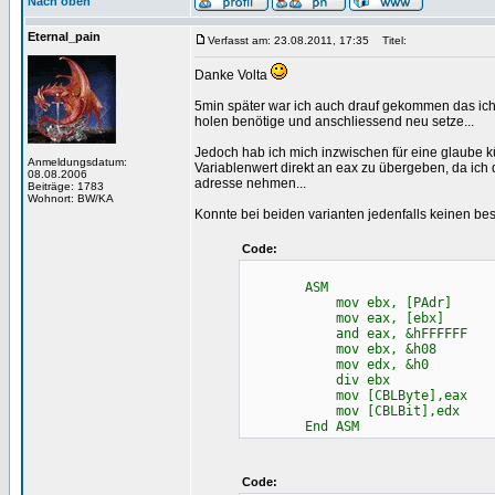
Nach oben
Eternal_pain
Verfasst am: 23.08.2011, 17:35
Titel:
Danke Volta
5min später war ich auch drauf gekommen das ich 
holen benötige und anschliessend neu setze...
Jedoch hab ich mich inzwischen für eine glaube kü
Anmeldungsdatum:
Variablenwert direkt an eax zu übergeben, da ich d
08.08.2006
adresse nehmen...
Beiträge: 1783
Wohnort: BW/KA
Konnte bei beiden varianten jedenfalls keinen bes
Code:
ASM
mov ebx, [PAdr]
mov eax, [ebx]
and eax, &hFFFFFF
mov ebx, &h08
mov edx, &h0
div ebx
mov [CBLByte],eax
mov [CBLBit],edx
End ASM
Code: