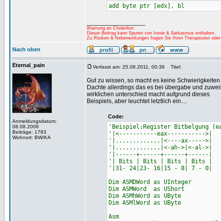
add byte ptr [edx], bl
_________________
Warnung an Choleriker:
Dieser Beitrag kann Spuren von Ironie & Sarkasmus enthalten.
Zu Risiken & Nebenwirkungen fragen Sie Ihren Therapeuten oder
Nach oben
Eternal_pain
Verfasst am: 25.08.2011, 00:36
Titel:
Gut zu wissen, so macht es keine Schwierigkeiten
Dachte allerdings das es bei übergabe und zuwe
wirklichen unterschied macht aufgrund dieses
Beispiels, aber leuchtet letztlich ein....
Code:
Anmeldungsdatum:
'Beispiel:Register Bitbelgung (e
08.08.2006
Beiträge: 1783
'|<-----------eax----------->|
Wohnort: BW/KA
'|.............|<----ax----->|
'|.............|<-ah->|<-al->|
'|------+------+------+------|
'| Bits | Bits | Bits | Bits |
'|31- 24|23- 16|15 - 8| 7 - 0|
Dim ASMDWord as UInteger
Dim ASMWord as UShort
Dim ASMhWord as UByte
Dim ASMlWord as UByte
Asm