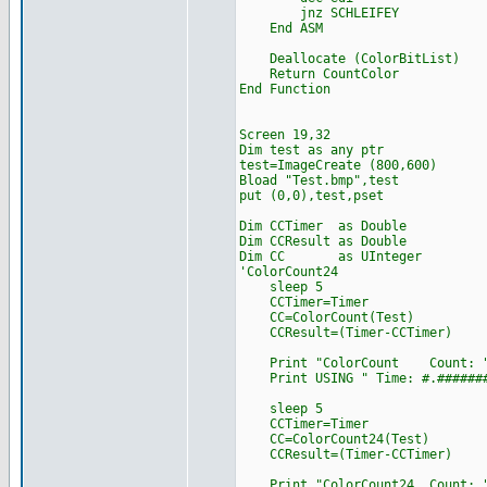
jnz SCHLEIFEY
End ASM
Deallocate (ColorBitList)
Return CountColor
End Function
Screen 19,32
Dim test as any ptr
test=ImageCreate (800,600)
Bload "Test.bmp",test
put (0,0),test,pset
Dim CCTimer as Double
Dim CCResult as Double
Dim CC as UInteger
'ColorCount24
sleep 5
CCTimer=Timer
CC=ColorCount(Test)
CCResult=(Timer-CCTimer)
Print "ColorCount Count: "
Print USING " Time: #.#######
sleep 5
CCTimer=Timer
CC=ColorCount24(Test)
CCResult=(Timer-CCTimer)
Print "ColorCount24 Count: "