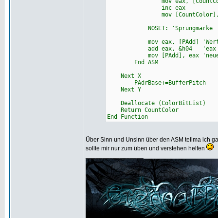
mov eax, [CountColor] '
inc eax 'eax u
mov [CountColor], eax 'n
NOSET: 'Sprungmarke
mov eax, [PAdd] 'Wert PA
add eax, &h04 'eax um 
mov [PAdd], eax 'neuen W
End ASM
Next X
PAdrBase+=BufferPitch
Next Y
Deallocate (ColorBitList)
Return CountColor
End Function
Über Sinn und Unsinn über den ASM teilma ich gar
sollte mir nur zum üben und verstehen helfen
_________________