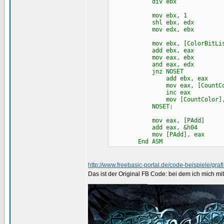
div ebx
mov ebx, 1
shl ebx, edx
mov edx, ebx
mov ebx, [ColorBitLis
add ebx, eax
mov eax, ebx
and eax, edx
jnz NOSET
add ebx, eax
mov eax, [CountCol
inc eax
mov [CountColor], 
NOSET:
mov eax, [PAdd]
add eax, &h04
mov [PAdd], eax
End ASM
http://www.freebasic-portal.de/code-beispiele/gra
Das ist der Original FB Code: bei dem ich mich 
_________________