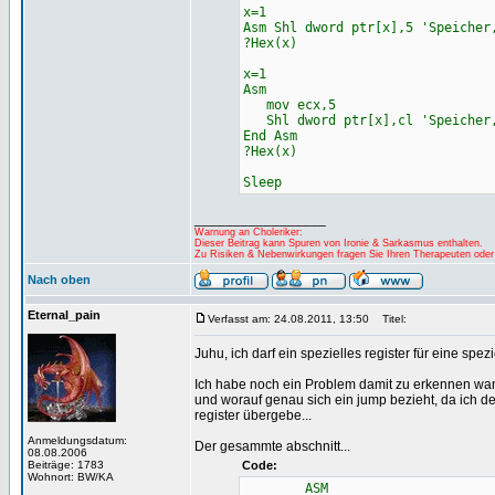
x=1
Asm Shl dword ptr[x],5 'Speicher
?Hex(x)
x=1
Asm
mov ecx,5
Shl dword ptr[x],cl 'Speicher,
End Asm
?Hex(x)
Sleep
_________________
Warnung an Choleriker:
Dieser Beitrag kann Spuren von Ironie & Sarkasmus enthalten.
Zu Risiken & Nebenwirkungen fragen Sie Ihren Therapeuten oder
Nach oben
Eternal_pain
Verfasst am: 24.08.2011, 13:50
Titel:
Juhu, ich darf ein spezielles register für eine spe
Ich habe noch ein Problem damit zu erkennen wann 
und worauf genau sich ein jump bezieht, da ich de
register übergebe...
Anmeldungsdatum:
Der gesammte abschnitt...
08.08.2006
Beiträge: 1783
Code:
Wohnort: BW/KA
ASM