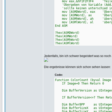
mov eax,&hF1F2F3F4 'Teile ea
'Übergeben von Variable (Add, 
'sollte keinen unterschied in 
mov [ASMDWord], eax 'Übergeb
mov [ASMWord], ax 'Übergebe
mov [ASMhWord], ah 'übergebe
mov [ASMlWord], al 'übergebe
End ASM
?hex(ASMDWord)
?hex(ASMWord)
?hex(ASMhWord)
?hex(ASMlWord)
Jedenfalls, bin ich schwer begeistert was so noch 
Die ergebnisse können sich schon sehen lassen:
Code:
Function ColorCount (byval Ima
If Image=0 Then Return 0
Dim BufferVersion as UInteger=
If BufferVersion<>7 Then Retu
Dim BufferBPP as UInteger=P
Dim BufferSizeX as UInteger=P
Dim BufferSizeY as UInteger=P