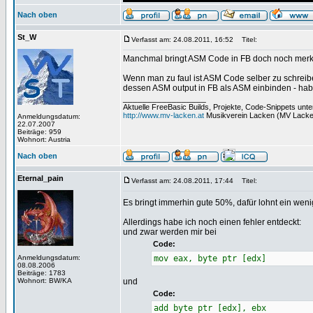
Nach oben
St_W
Verfasst am: 24.08.2011, 16:52
Titel:
Manchmal bringt ASM Code in FB doch noch merkbar
Wenn man zu faul ist ASM Code selber zu schreibe
dessen ASM output in FB als ASM einbinden - hab
_________________
Aktuelle FreeBasic Builds, Projekte, Code-Snippets unt
http://www.mv-lacken.at
Musikverein Lacken (MV Lacke
Anmeldungsdatum:
22.07.2007
Beiträge: 959
Wohnort: Austria
Nach oben
Eternal_pain
Verfasst am: 24.08.2011, 17:44
Titel:
Es bringt immerhin gute 50%, dafür lohnt ein we
Allerdings habe ich noch einen fehler entdeckt:
und zwar werden mir bei
Code:
Anmeldungsdatum:
mov eax, byte ptr [edx]
08.08.2006
Beiträge: 1783
Wohnort: BW/KA
und
Code:
add byte ptr [edx], ebx