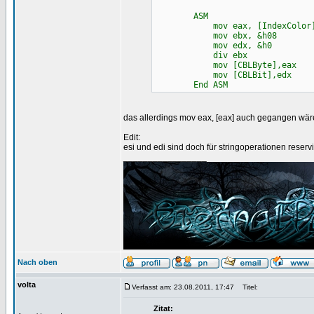
ASM
mov eax, [IndexColor
mov ebx, &h08
mov edx, &h0
div ebx
mov [CBLByte],eax
mov [CBLBit],edx
End ASM
das allerdings mov eax, [eax] auch gegangen wär
Edit:
esi und edi sind doch für stringoperationen reserv
_________________
Nach oben
volta
Verfasst am: 23.08.2011, 17:47
Titel:
Zitat: