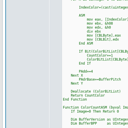
IndexColor=(cast(uinteger pt
ASM
mov eax, [IndexColor
mov ebx, &h08
mov edx, &h0
div ebx
mov [CBLByte],eax
mov [CBLBit],edx
End ASM
If Bit(ColorBitList[CBLByte
CountColor+=1
ColorBitList[CBLByte]+=(
End If
PAdd+=4
Next X
PAdrBase+=BufferPitch
Next Y
Deallocate (ColorBitList)
Return CountColor
End Function
Function ColorCountASM (byval Im
If Image=0 Then Return 0
Dim BufferVersion as UInteger=
Dim BufferBPP as UInteger=ca