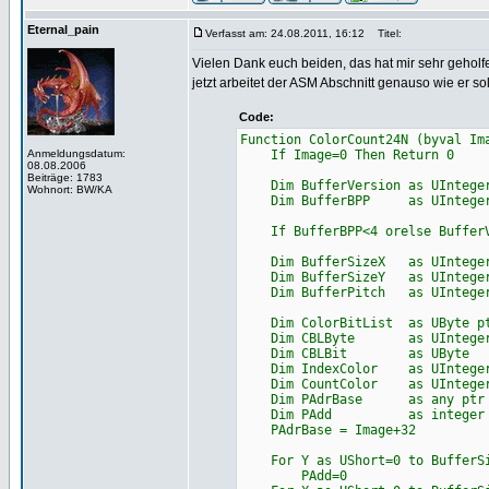
Eternal_pain
Verfasst am: 24.08.2011, 16:12
Titel:
Vielen Dank euch beiden, das hat mir sehr geholf
jetzt arbeitet der ASM Abschnitt genauso wie er so
Code:
Function ColorCount24N (byval Im
Anmeldungsdatum:
If Image=0 Then Return 0
08.08.2006
Beiträge: 1783
Dim BufferVersion as UInteger=
Wohnort: BW/KA
Dim BufferBPP as UInteger=ca
If BufferBPP<4 orelse BufferVe
Dim BufferSizeX as UInteger=c
Dim BufferSizeY as UInteger=c
Dim BufferPitch as UInteger=c
Dim ColorBitList as UByte ptr
Dim CBLByte as UIntege
Dim CBLBit as UByte
Dim IndexColor as UIntege
Dim CountColor as UIntege
Dim PAdrBase as any ptr
Dim PAdd as integer
PAdrBase = Image+32
For Y as UShort=0 to BufferSi
PAdd=0