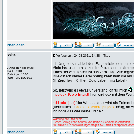
_________________
Nach oben
volta
Verfasst am: 24.08.2011, 14:38
Titel:
ich fange erst mal bei den Flags (siehe deine Inte
Viele Instruktionen setzen im Prozessor bestimmte
Anmeldungsdatum:
04.05.2005
Eines der wichtigsten ist das Zero-Flag. Alle logi
Beiträge: 1876
Direkt nach dieser Berechnung kann man dieses Fl
Wohnort: D59192
(IF ZeroFlag = 0 Then Goto Label = jnz Label)
So, jetzt wird es etwas unverständlich für mich
mov edx, [ColorBitList]
'hier wird edx mit dem Wert
add edx, [eax]
'der Wert aus eax wird als Pointer b
(Vermutlich ist
add edx, dword ptr [eax]
nötig, da AS
Ich hoffe das war deine Frage?
_________________
Warnung an Choleriker:
Dieser Beitrag kann Spuren von Ironie & Sarkasmus enthalten.
Zu Risiken & Nebenwirkungen fragen Sie Ihren Therapeuten oder
Nach oben