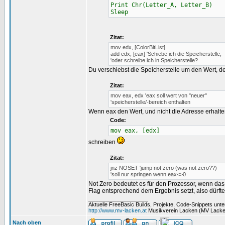
Print Chr(Letter_A, Letter_B)
Sleep
Zitat:
mov edx, [ColorBitList]
add edx, [eax] 'Schiebe ich die Speicherstelle,
'oder schreibe ich in Speicherstelle?
Du verschiebst die Speicherstelle um den Wert, de
Zitat:
mov eax, edx 'eax soll wert von "neuer"
'speicherstelle/-bereich enthalten
Wenn eax den Wert, und nicht die Adresse erhalten
Code:
mov eax, [edx]
schreiben
Zitat:
jnz NOSET 'jump not zero (was not zero??)
'soll nur springen wenn eax<>0
Not Zero bedeutet es für den Prozessor, wenn das 
Flag entsprechend dem Ergebnis setzt, also dürft
_________________
Aktuelle FreeBasic Builds, Projekte, Code-Snippets unt
http://www.mv-lacken.at
Musikverein Lacken (MV Lacke
Nach oben