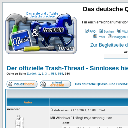
Das deutsche 
Für euch erreichbar unter qb-
FAQ
Suchen
Mitgl
Profil
Einloggen, 
Zur Begleitseite
Ak
Der offizielle Trash-Thread - Sinnloses hier
Gehe zu Seite
Zurück
1
,
2
,
3
...
584
,
585
,
586
Das deutsche QBasic- und FreeBA
Autor
nemored
Verfasst am: 21.10.2021, 13:08
Titel:
Mit Windows 11 fängt es ja schon gut an.
Zitat: