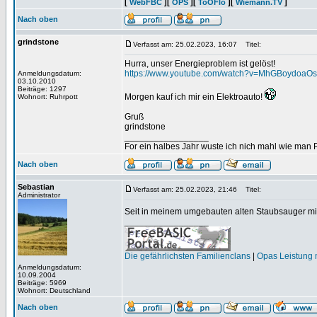
[
WebFBC
][
OPS
][
ToOFlo
][
Wiemann.TV
]
Nach oben
grindstone
Verfasst am: 25.02.2023, 16:07
Titel:
Hurra, unser Energieproblem ist gelöst!
https://www.youtube.com/watch?v=MhGBoydoaOs
Anmeldungsdatum:
03.10.2010
Beiträge: 1297
Morgen kauf ich mir ein Elektroauto!
Wohnort: Ruhrpott
Gruß
grindstone
_________________
For ein halbes Jahr wuste ich nich mahl wie man Pr
Nach oben
Sebastian
Verfasst am: 25.02.2023, 21:46
Titel:
Administrator
Seit in meinem umgebauten alten Staubsauger mit 
_________________
Die gefährlichsten Familienclans
|
Opas Leistung m
Anmeldungsdatum:
10.09.2004
Beiträge: 5969
Wohnort: Deutschland
Nach oben