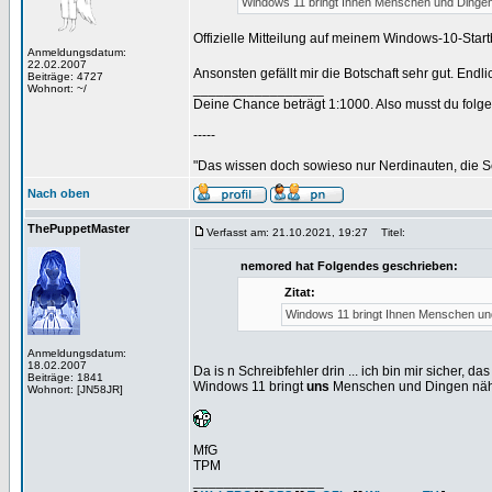
Windows 11 bringt Ihnen Menschen und Dingen n
Offizielle Mitteilung auf meinem Windows-10-Start
Anmeldungsdatum:
22.02.2007
Ansonsten gefällt mir die Botschaft sehr gut. End
Beiträge: 4727
_________________
Wohnort: ~/
Deine Chance beträgt 1:1000. Also musst du folgen
-----
"Das wissen doch sowieso nur Nerdinauten, die Sc
Nach oben
ThePuppetMaster
Verfasst am: 21.10.2021, 19:27
Titel:
nemored hat Folgendes geschrieben:
Zitat:
Windows 11 bringt Ihnen Menschen und 
Anmeldungsdatum:
18.02.2007
Da is n Schreibfehler drin ... ich bin mir sicher, das
Beiträge: 1841
Windows 11 bringt
uns
Menschen und Dingen nähe
Wohnort: [JN58JR]
MfG
TPM
_________________