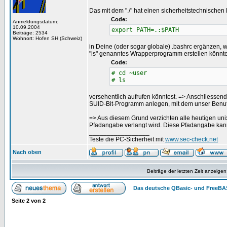
Das mit dem "./" hat einen sicherheitstechnische
Code:
Anmeldungsdatum:
10.09.2004
export PATH=.:$PATH
Beiträge: 2534
Wohnort: Hofen SH (Schweiz)
in Deine (oder sogar globale) .bashrc ergänzen, wi
"ls" genanntes Wrapperprogramm erstellen könnte
Code:
# cd ~user
# ls
versehentlich aufrufen könntest. => Anschliessen
SUID-Bit-Programm anlegen, mit dem unser Benutzer 
=> Aus diesem Grund verzichten alle heutigen unix
Pfadangabe verlangt wird. Diese Pfadangabe kann a
_________________
Teste die PC-Sicherheit mit
www.sec-check.net
Nach oben
Beiträge der letzten Zeit anzeigen
Das deutsche QBasic- und FreeBA
Seite
2
von
2