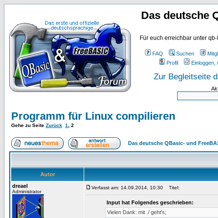
Das deutsche 
Für euch erreichbar unter qb-
FAQ
Suchen
Mitgl
Profil
Einloggen, 
Zur Begleitseite
Ak
Programm für Linux compilieren
Gehe zu Seite
Zurück
1
,
2
Das deutsche QBasic- und FreeBA
Autor
dreael
Verfasst am: 14.09.2014, 10:30
Titel:
Administrator
Input hat Folgendes geschrieben:
Vielen Dank: mit ./ geht's;