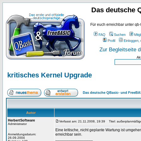
Das deutsche 
Für euch erreichbar unter qb-
FAQ
Suchen
Mitgl
Profil
Einloggen, 
Zur Begleitseite
Ak
kritisches Kernel Upgrade
Das deutsche QBasic- und FreeBA
Autor
HerbertSoftware
Verfasst am: 21.11.2008, 19:39
Titel: außerplanmäßig
Administrator
Eine kritische, nicht geplante Wartung ist umgehe
erreichbar sein.
Anmeldungsdatum:
26.09.2004
_________________