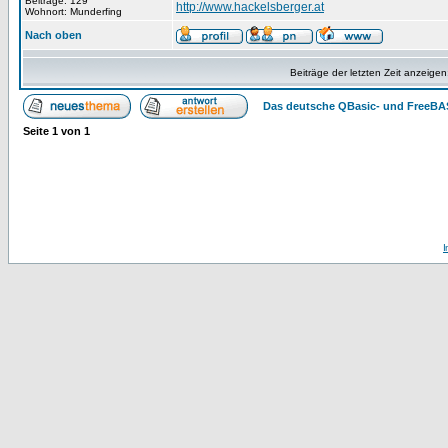
Beiträge: 129
http://www.hackelsberger.at
Wohnort: Munderfing
Nach oben
Beiträge der letzten Zeit anzeigen
Das deutsche QBasic- und FreeBA
Seite
1
von
1
I