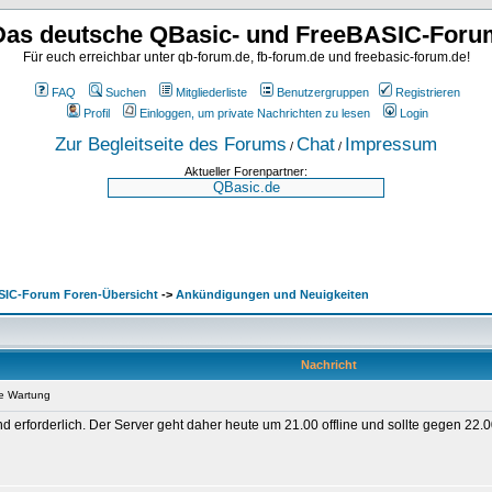
Das deutsche QBasic- und FreeBASIC-Foru
Für euch erreichbar unter qb-forum.de, fb-forum.de und freebasic-forum.de!
FAQ
Suchen
Mitgliederliste
Benutzergruppen
Registrieren
Profil
Einloggen, um private Nachrichten zu lesen
Login
Zur Begleitseite des Forums
Chat
Impressum
/
/
Aktueller Forenpartner:
SIC-Forum Foren-Übersicht
->
Ankündigungen und Neuigkeiten
Nachricht
e Wartung
d erforderlich. Der Server geht daher heute um 21.00 offline und sollte gegen 22.0