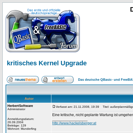
kritisches Kernel Upgrade
Das deutsche QBasic- und FreeBA
Autor
HerbertSoftware
Verfasst am: 21.11.2008, 19:39
Titel: außerplanmäßig
Administrator
Eine kritische, nicht geplante Wartung ist umgehen
_________________
Anmeldungsdatum:
26.09.2004
http://www.hackelsberger.at
Beiträge: 129
Wohnort: Munderfing