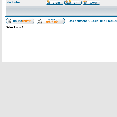
Nach oben
Das deutsche QBasic- und FreeBA
Seite
1
von
1