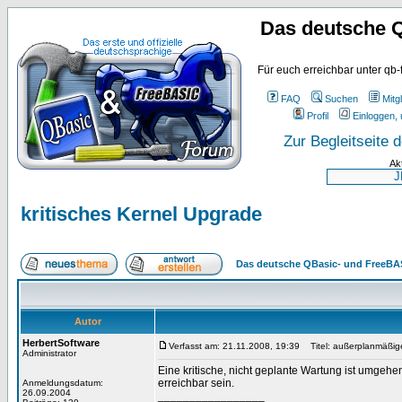
Das deutsche 
Für euch erreichbar unter qb-
FAQ
Suchen
Mitgl
Profil
Einloggen, 
Zur Begleitseite
Ak
kritisches Kernel Upgrade
Das deutsche QBasic- und FreeBA
Autor
HerbertSoftware
Verfasst am: 21.11.2008, 19:39
Titel: außerplanmäßig
Administrator
Eine kritische, nicht geplante Wartung ist umgehe
erreichbar sein.
Anmeldungsdatum:
26.09.2004
_________________