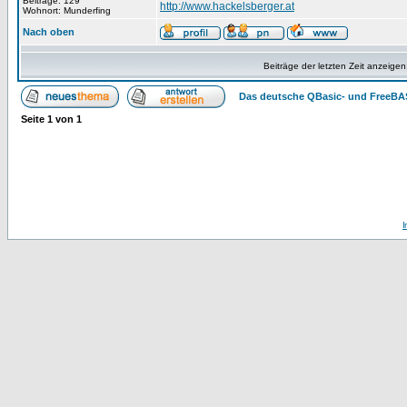
Beiträge: 129
http://www.hackelsberger.at
Wohnort: Munderfing
Nach oben
Beiträge der letzten Zeit anzeigen
Das deutsche QBasic- und FreeBA
Seite
1
von
1
I