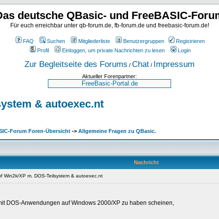
Das deutsche QBasic- und FreeBASIC-Foru
Für euch erreichbar unter qb-forum.de, fb-forum.de und freebasic-forum.de!
FAQ
Suchen
Mitgliederliste
Benutzergruppen
Registrieren
Profil
Einloggen, um private Nachrichten zu lesen
Login
Zur Begleitseite des Forums
Chat
Impressum
/
/
Aktueller Forenpartner:
ystem & autoexec.nt
SIC-Forum Foren-Übersicht
->
Allgemeine Fragen zu QBasic.
Nachricht
f Win2k/XP m. DOS-Teilsystem & autoexec.nt
m mit DOS-Anwendungen auf Windows 2000/XP zu haben scheinen,