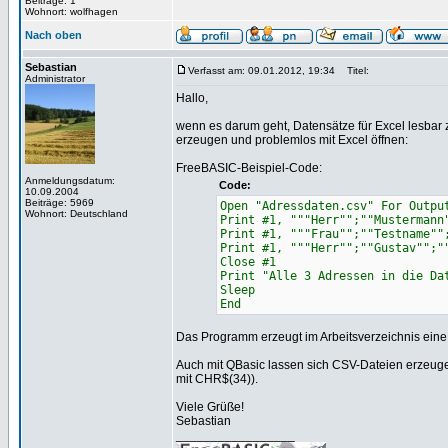
Beiträge: 1
Wohnort: wolfhagen
Nach oben
Sebastian
Verfasst am: 09.01.2012, 19:34
Titel:
Administrator
Hallo,
wenn es darum geht, Datensätze für Excel lesbar 
erzeugen und problemlos mit Excel öffnen:
FreeBASIC-Beispiel-Code:
Anmeldungsdatum:
Code:
10.09.2004
Beiträge: 5969
Open "Adressdaten.csv" For Outpu
Wohnort: Deutschland
Print #1, """Herr"";""Mustermann
Print #1, """Frau"";""Testname""
Print #1, """Herr"";""Gustav"";"
Close #1
Print "Alle 3 Adressen in die Da
Sleep
End
Das Programm erzeugt im Arbeitsverzeichnis eine D
Auch mit QBasic lassen sich CSV-Dateien erzeugen
mit CHR$(34)).
Viele Grüße!
Sebastian
_________________