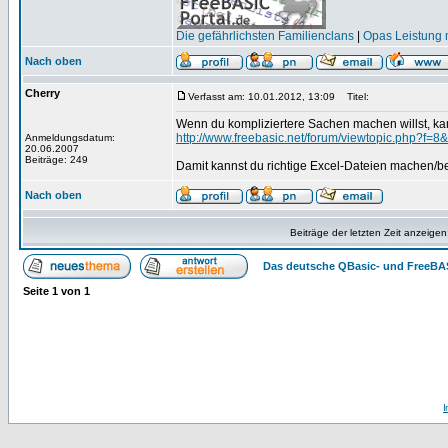
Die gefährlichsten Familienclans
|
Opas Leistung m
Nach oben
Cherry
Verfasst am: 10.01.2012, 13:09
Titel:
Wenn du kompliziertere Sachen machen willst, ka
http://www.freebasic.net/forum/viewtopic.php?f=8
Anmeldungsdatum:
20.06.2007
Beiträge: 249
Damit kannst du richtige Excel-Dateien machen/bea
Nach oben
Beiträge der letzten Zeit anzeigen
Das deutsche QBasic- und FreeBA
Seite
1
von
1
I