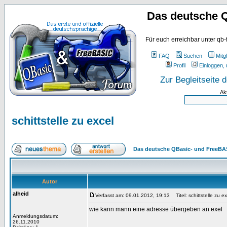
Das deutsche 
Für euch erreichbar unter qb-
FAQ
Suchen
Mitgl
Profil
Einloggen, 
Zur Begleitseite
Ak
schittstelle zu excel
Das deutsche QBasic- und FreeBA
Autor
alheid
Verfasst am: 09.01.2012, 19:13
Titel: schittstelle zu ex
wie kann mann eine adresse übergeben an exel
Anmeldungsdatum:
26.11.2010