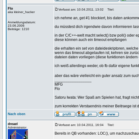
Flo
Verfasst am: 10.04.2011, 13:02
Titel:
aka kleiner_hacker
ich nehme an, get #1 blockiert, bis daten ankomm
Anmeldungsdatum:
23.06.2006
du müsstest dich irgendwie davon informieren las
Beiträge: 1210
in der C/C++-welt macht select() bzw poll() oder ep
diese können auch ein timeout empfangen
die erhalten ein set von dateideskriptoren, wel
wenn das timeout abgelaufen ist, kehren sie zurück
dateien daten vorliegen (diese funktionen ändern d
ich weiß allerdings weder, ob fb dafür eigene fun
aber das wäre vielleicht ein guter ansatz zum su
_________________
MFG
Flo
Satoru Iwata: Wer Spaß am Spielen hat, fragt nicht
zum korrekten Verstaendnis meiner Beitraege ist 
Nach oben
dreael
Verfasst am: 10.04.2011, 16:04
Titel:
Administrator
Bereits in QB vorhanden: LOC(), um nachzuschaue