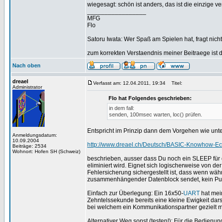
wiegesagt: schön ist anders, das ist die einzige v
_________________
MFG
Flo
Satoru Iwata: Wer Spaß am Spielen hat, fragt nicht
zum korrekten Verstaendnis meiner Beitraege ist 
Nach oben
dreael
Verfasst am: 12.04.2011, 19:34
Titel:
Administrator
Flo hat Folgendes geschrieben:
in dem fall:
senden, 100msec warten, loc() prüfen.
Entspricht im Prinzip dann dem Vorgehen wie unt
Anmeldungsdatum:
10.09.2004
http://www.dreael.ch/Deutsch/BASIC-Knowhow-Eck
Beiträge: 2534
Wohnort: Hofen SH (Schweiz)
beschrieben, ausser dass Du noch ein SLEEP für 
eliminiert wird. Eignet sich logischerweise von de
Fehlersicherung sichergestellt ist, dass wenn wä
zusammenhängender Datenblock sendet, kein Puff
Einfach zur Überlegung: Ein 16x50-
UART
hat mei
Zehntelssekunde bereits eine kleine Ewigkeit d
bei welchem ein Kommunikationspartner gezielt mi
Alternativer Weg sonst (testen!): Für die Bedienu