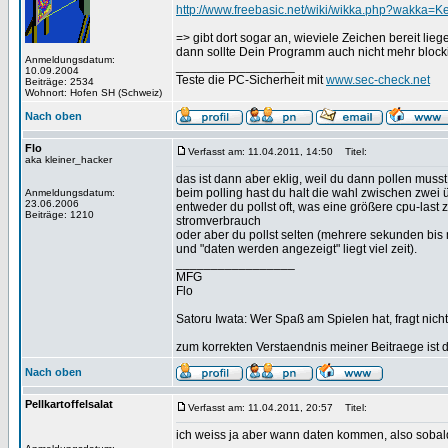
http://www.freebasic.net/wiki/wikka.php?wakka=
=> gibt dort sogar an, wieviele Zeichen bereit l
dann sollte Dein Programm auch nicht mehr block
Anmeldungsdatum:
_________________
10.09.2004
Teste die PC-Sicherheit mit
www.sec-check.net
Beiträge: 2534
Wohnort: Hofen SH (Schweiz)
Nach oben
Flo
Verfasst am: 11.04.2011, 14:50
Titel:
aka kleiner_hacker
das ist dann aber eklig, weil du dann pollen musst
beim polling hast du halt die wahl zwischen zwei 
Anmeldungsdatum:
23.06.2006
entweder du pollst oft, was eine größere cpu-last 
Beiträge: 1210
stromverbrauch
oder aber du pollst selten (mehrere sekunden bis 
und "daten werden angezeigt" liegt viel zeit).
_________________
MFG
Flo
Satoru Iwata: Wer Spaß am Spielen hat, fragt nicht
zum korrekten Verstaendnis meiner Beitraege ist 
Nach oben
Pellkartoffelsalat
Verfasst am: 11.04.2011, 20:57
Titel:
ich weiss ja aber wann daten kommen, also sobal