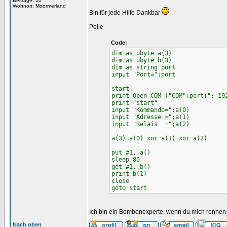
Beiträge: 10
Wohnort: Moormerland
Bin für jede Hilfe Dankbar
Pelle
Code:
dim as ubyte a(3)
dim as ubyte b(3)
dim as string port
input "Port=";port
start:
print Open COM ("COM"+port+": 19
print "start"
input "Kommando=";a(0)
input "Adresse =";a(1)
input "Relais =";a(2)
a(3)=a(0) xor a(1) xor a(2)
put #1,,a()
sleep 80
get #1,,b()
print b(1)
close
goto start
_________________
Ich bin ein Bombenexperte, wenn du mich rennen s
Nach oben