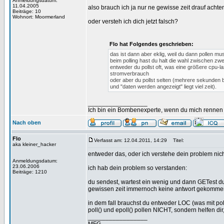
Anmeldungsdatum:
11.04.2005
also brauch ich ja nur ne gewisse zeit drauf ach
Beiträge: 10
Wohnort: Moormerland
oder versteh ich dich jetzt falsch?
Flo hat Folgendes geschrieben:
das ist dann aber eklig, weil du dann pollen mu
beim polling hast du halt die wahl zwischen zwe
entweder du pollst oft, was eine größere cpu-la
stromverbrauch
oder aber du pollst selten (mehrere sekunden b
und "daten werden angezeigt" liegt viel zeit).
_________________
Ich bin ein Bombenexperte, wenn du mich rennen s
Nach oben
Flo
Verfasst am: 12.04.2011, 14:29
Titel:
aka kleiner_hacker
entweder das, oder ich verstehe dein problem nic
Anmeldungsdatum:
23.06.2006
ich hab dein problem so verstanden:
Beiträge: 1210
du sendest, wartest ein wenig und dann GETest du
gewissen zeit immernoch keine antwort gekommen
in dem fall brauchst du entweder LOC (was mit polli
poll() und epoll() pollen NICHT, sondern helfen di
_________________