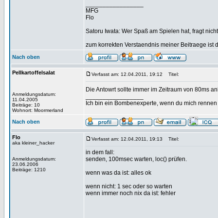
_________________
MFG
Flo
Satoru Iwata: Wer Spaß am Spielen hat, fragt nicht
zum korrekten Verstaendnis meiner Beitraege ist 
Nach oben
Pellkartoffelsalat
Verfasst am: 12.04.2011, 19:12
Titel:
Die Antowrt sollte immer im Zeitraum von 80ms anl
Anmeldungsdatum:
_________________
11.04.2005
Ich bin ein Bombenexperte, wenn du mich rennen s
Beiträge: 10
Wohnort: Moormerland
Nach oben
Flo
Verfasst am: 12.04.2011, 19:13
Titel:
aka kleiner_hacker
in dem fall:
senden, 100msec warten, loc() prüfen.
Anmeldungsdatum:
23.06.2006
Beiträge: 1210
wenn was da ist: alles ok
wenn nicht: 1 sec oder so warten
wenn immer noch nix da ist: fehler