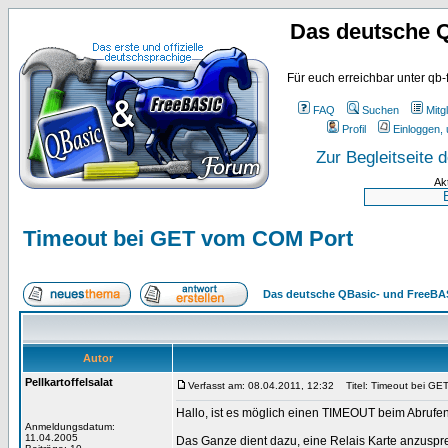
Das deutsche 
Für euch erreichbar unter qb-
FAQ
Suchen
Mitgl
Profil
Einloggen, 
Zur Begleitseite
Ak
Timeout bei GET vom COM Port
Das deutsche QBasic- und FreeBA
Autor
Pellkartoffelsalat
Verfasst am: 08.04.2011, 12:32
Titel: Timeout bei GE
Hallo, ist es möglich einen TIMEOUT beim Abrufe
Anmeldungsdatum:
11.04.2005
Das Ganze dient dazu, eine Relais Karte anzuspre