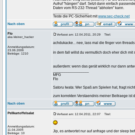
Aufruf "hängen" darf. Setzt dann einfach passen
Daten vom RS-232-Thread "abholen" kann.
_________________
Teste die PC-Sicherheit mit
www.sec-check.net
Nach oben
Flo
Verfasst am: 12.04.2011, 20:29
Titel:
aka kleiner_hacker
achdukacke... nee, lass mal die finger von threads
Anmeldungsdatum:
23.06.2006
in dem fall willst du vermutlich doch eher dich mit
Beiträge: 1210
außerdem: wenn das gerät wirklich nur dann antwo
_________________
MFG
Flo
Satoru Iwata: Wer Spaß am Spielen hat, fragt nicht
zum korrekten Verstaendnis meiner Beitraege ist 
Nach oben
Pellkartoffelsalat
Verfasst am: 12.04.2011, 22:07
Titel:
Anmeldungsdatum:
11.04.2005
Jip, es antwortet nur auf anfrage und der sleep be
Beiträge: 10