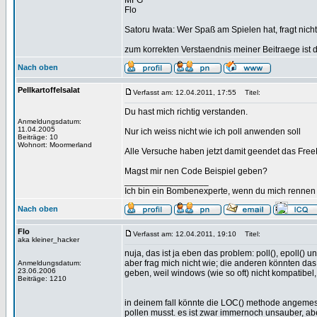
MFG
Flo
Satoru Iwata: Wer Spaß am Spielen hat, fragt nicht
zum korrekten Verstaendnis meiner Beitraege ist 
Nach oben
Pellkartoffelsalat
Verfasst am: 12.04.2011, 17:55
Titel:
Du hast mich richtig verstanden.
Anmeldungsdatum:
11.04.2005
Nur ich weiss nicht wie ich poll anwenden soll
Beiträge: 10
Wohnort: Moormerland
Alle Versuche haben jetzt damit geendet das FreeB
Magst mir nen Code Beispiel geben?
_________________
Ich bin ein Bombenexperte, wenn du mich rennen s
Nach oben
Flo
Verfasst am: 12.04.2011, 19:10
Titel:
aka kleiner_hacker
nuja, das ist ja eben das problem: poll(), epoll() 
aber frag mich nicht wie; die anderen könnten das
Anmeldungsdatum:
23.06.2006
geben, weil windows (wie so oft) nicht kompatibel, 
Beiträge: 1210
in deinem fall könnte die LOC() methode angemes
pollen musst. es ist zwar immernoch unsauber, aber