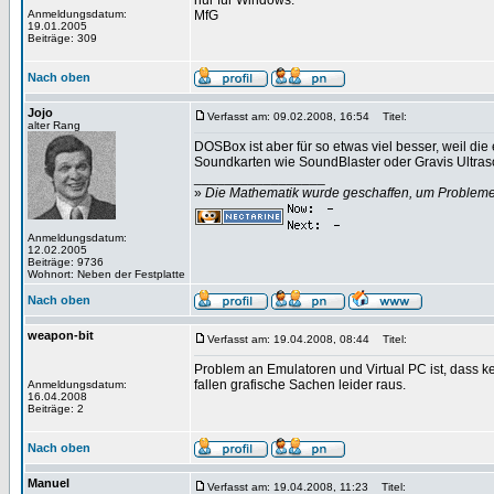
nur für Windows.
Anmeldungsdatum:
MfG
19.01.2005
Beiträge: 309
Nach oben
Jojo
Verfasst am: 09.02.2008, 16:54
Titel:
alter Rang
DOSBox ist aber für so etwas viel besser, weil d
Soundkarten wie SoundBlaster oder Gravis Ultras
_________________
»
Die Mathematik wurde geschaffen, um Probleme z
Anmeldungsdatum:
12.02.2005
Beiträge: 9736
Wohnort: Neben der Festplatte
Nach oben
weapon-bit
Verfasst am: 19.04.2008, 08:44
Titel:
Problem an Emulatoren und Virtual PC ist, dass kei
fallen grafische Sachen leider raus.
Anmeldungsdatum:
16.04.2008
Beiträge: 2
Nach oben
Manuel
Verfasst am: 19.04.2008, 11:23
Titel: