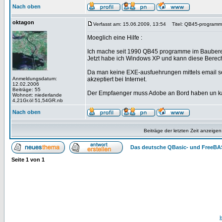
Nach oben
oktagon
Verfasst am: 15.06.2009, 13:54
Titel: QB45-program
Moeglich eine Hilfe :
Ich mache seit 1990 QB45 programme im Bauberei
Jetzt habe ich Windows XP und kann diese Berec
Da man keine EXE-ausfuehrungen mittels email s
Anmeldungsdatum:
akzeptiert bei Internet.
12.02.2006
Beiträge: 55
Der Empfaenger muss Adobe an Bord haben un k
Wohnort: niederlande
4,21Gr.öl 51,54GR.nb
Nach oben
Beiträge der letzten Zeit anzeigen
Das deutsche QBasic- und FreeBA
Seite
1
von
1
I