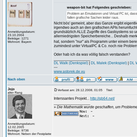
weapon-bit hat Folgendes geschrieben:
Problem an Emulatoren und Virtual PC ist, dass 
fallen grafische Sachen leider raus.
Nicht bös' gemeint, aber das Ganze ergibt eigen
irgendwo auch an den grafischen APIs herumfuchtel
grundsätzlich ALLE Zugriffe des Gastsystems so um
Anmeldungsdatum:
23.10.2004
allerniedrigsten Speicherbereiche... Deshalb merkt
Beiträge: 1271
hat, sondern "nur" als Programm unter einem berei
Wohnort: Bayern
zumindest unter VirtualPC & Co. noch nie Probl
Oder hab ich da was völlig falsch verstanden?
_________________
DL Walk (Denkspiel)
|
DL Malek (Denkspiel)
|
DL W
---
www.astorek.de.vu
Nach oben
Jojo
Verfasst am: 28.12.2008, 01:05
Titel:
alter Rang
Interssantes Projekt...
http://qb64.net/
_________________
»
Die Mathematik wurde geschaffen, um Probleme z
Anmeldungsdatum:
12.02.2005
Beiträge: 9736
Wohnort: Neben der Festplatte