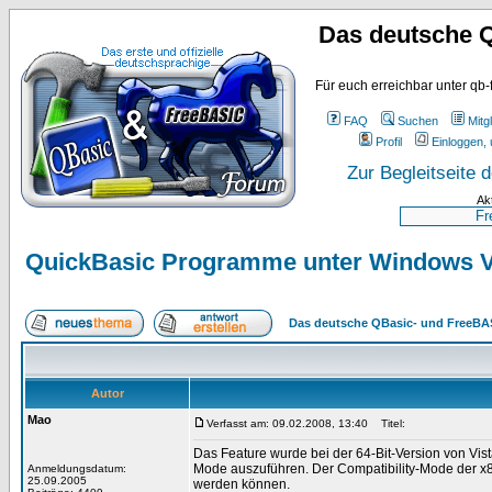
Das deutsche 
Für euch erreichbar unter qb-
FAQ
Suchen
Mitgl
Profil
Einloggen, 
Zur Begleitseite
Ak
QuickBasic Programme unter Windows Vi
Das deutsche QBasic- und FreeBA
Autor
Mao
Verfasst am: 09.02.2008, 13:40
Titel:
Das Feature wurde bei der 64-Bit-Version von Vis
Mode auszuführen. Der Compatibility-Mode der x
Anmeldungsdatum:
25.09.2005
werden können.