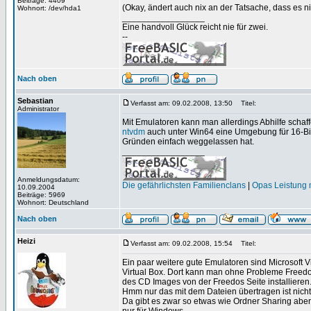
Beiträge: 4409
(Okay, ändert auch nix an der Tatsache, dass es ni
Wohnort: /dev/hda1
_________________
Eine handvoll Glück reicht nie für zwei.
--
Nach oben
Sebastian
Verfasst am: 09.02.2008, 13:50
Titel:
Administrator
Mit Emulatoren kann man allerdings Abhilfe schaff
ntvdm
auch unter Win64 eine Umgebung für 16-Bi
Gründen einfach weggelassen hat.
_________________
Anmeldungsdatum:
Die gefährlichsten Familienclans
|
Opas Leistung m
10.09.2004
Beiträge: 5969
Wohnort: Deutschland
Nach oben
Heizi
Verfasst am: 09.02.2008, 15:54
Titel:
Ein paar weitere gute Emulatoren sind Microsoft V
Virtual Box. Dort kann man ohne Probleme Freedos
des CD Images von der Freedos Seite installieren
Hmm nur das mit dem Dateien übertragen ist nicht
Da gibt es zwar so etwas wie Ordner Sharing aber 