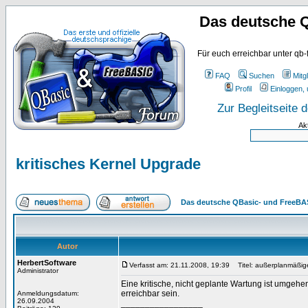
Das deutsche 
Für euch erreichbar unter qb-
FAQ
Suchen
Mitgl
Profil
Einloggen, 
Zur Begleitseite
Ak
kritisches Kernel Upgrade
Das deutsche QBasic- und FreeBA
Autor
HerbertSoftware
Verfasst am: 21.11.2008, 19:39
Titel: außerplanmäßig
Administrator
Eine kritische, nicht geplante Wartung ist umgehe
erreichbar sein.
Anmeldungsdatum:
26.09.2004
_________________