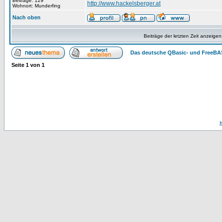
Beiträge: 129
http://www.hackelsberger.at
Wohnort: Munderfing
Nach oben
Beiträge der letzten Zeit anzeigen
Das deutsche QBasic- und FreeBA
Seite
1
von
1
I