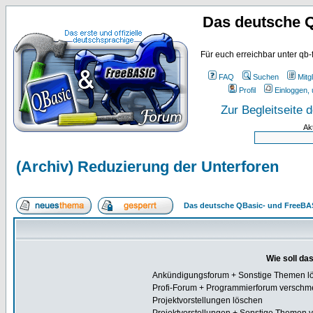
Das deutsche 
Für euch erreichbar unter qb-
FAQ
Suchen
Mitgl
Profil
Einloggen, 
Zur Begleitseite
Ak
(Archiv) Reduzierung der Unterforen
Das deutsche QBasic- und FreeBA
Wie soll da
Ankündigungsforum + Sonstige Themen l
Profi-Forum + Programmierforum verschm
Projektvorstellungen löschen