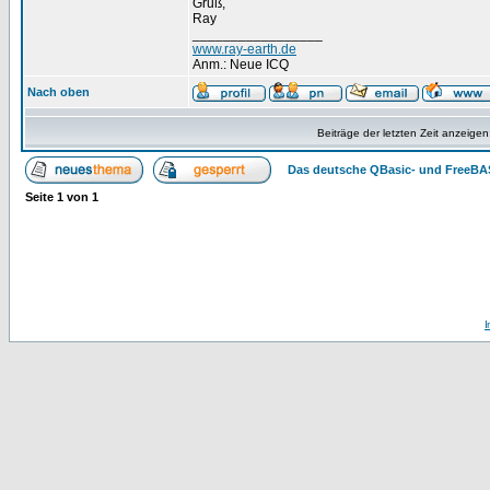
Gruß,
Ray
_________________
www.ray-earth.de
Anm.: Neue ICQ
Nach oben
Beiträge der letzten Zeit anzeigen
Das deutsche QBasic- und FreeBA
Seite
1
von
1
I