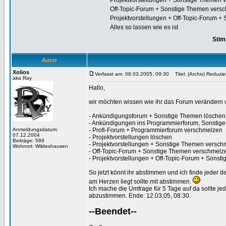
Projektvorstellungen + Sonstige Themen 
Off-Topic-Forum + Sonstige Themen vers
Projektvorstellungen + Off-Topic-Forum 
Alles so lassen wie es ist
Stim
Autor
Xolios
Verfasst am: 08.03.2005, 09:30
Titel: (Archiv) Reduzie
aka Ray
Hallo,
wir möchten wissen wie ihr das Forum verändern w
- Ankündigungsforum + Sonstige Themen löschen
- Ankündigungen ins Programmierforum, Sonstig
Anmeldungsdatum:
- Profi-Forum + Programmierforum verschmelzen
07.12.2004
- Projektvorstellungen löschen
Beiträge: 589
- Projektvorstellungen + Sonstige Themen versc
Wohnort: Wildeshausen
- Off-Topic-Forum + Sonstige Themen verschmelz
- Projektvorstellungen + Off-Topic-Forum + Sons
So jetzt könnt ihr abstimmen und ich finde jeder
am Herzen liegt sollte mit abstimmen.
Ich mache die Umfrage für 5 Tage auf da sollte jed
abzustimmen. Ende: 12.03.05, 08:30.
--Beendet--