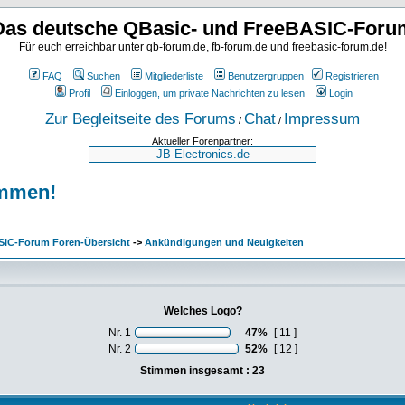
Das deutsche QBasic- und FreeBASIC-Foru
Für euch erreichbar unter qb-forum.de, fb-forum.de und freebasic-forum.de!
FAQ
Suchen
Mitgliederliste
Benutzergruppen
Registrieren
Profil
Einloggen, um private Nachrichten zu lesen
Login
Zur Begleitseite des Forums
Chat
Impressum
/
/
Aktueller Forenpartner:
immen!
SIC-Forum Foren-Übersicht
->
Ankündigungen und Neuigkeiten
Welches Logo?
Nr. 1
47%
[ 11 ]
Nr. 2
52%
[ 12 ]
Stimmen insgesamt : 23