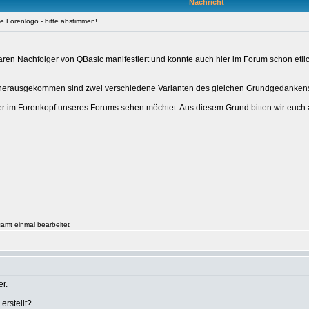
Nachricht
e Forenlogo - bitte abstimmen!
baren Nachfolger von QBasic manifestiert und konnte auch hier im Forum schon etl
herausgekommen sind zwei verschiedene Varianten des gleichen Grundgedankens, w
äter im Forenkopf unseres Forums sehen möchtet. Aus diesem Grund bitten wir euch 
samt einmal bearbeitet
r.
erstellt?