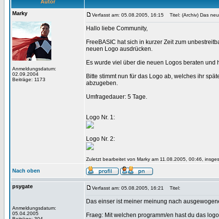
Autor
Marky
Verfasst am: 05.08.2005, 16:15
Titel: (Archiv) Das neu
Hallo liebe Community,
FreeBASIC hat sich in kurzer Zeit zum unbestreit
neuen Logo ausdrücken.
Es wurde viel über die neuen Logos beraten und 
Anmeldungsdatum:
02.09.2004
Bitte stimmt nun für das Logo ab, welches ihr sp
Beiträge: 1173
abzugeben.
Umfragedauer: 5 Tage.
Logo Nr. 1:
Logo Nr. 2:
Zuletzt bearbeitet von Marky am 11.08.2005, 00:46, insge
Nach oben
psygate
Verfasst am: 05.08.2005, 16:21
Titel:
Das einser ist meiner meinung nach ausgewogene
Anmeldungsdatum:
05.04.2005
Fraeg: Mit welchen programm/en hast du das logo 
Beiträge: 304