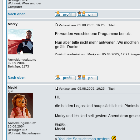
Wohnort: Wien und der
Computer
Nach oben
Marky
Verfasst am: 05.08.2005, 16:25
Titel:
Es wurden verschiedene Programme benutzt.
Nun aber bitte nicht mehr antworten. Wir möchte
gefällt. Danke!
Zuletzt bearbeitet von Marky am 05.08.2005, 17:21, insge
Anmeldungsdatum:
02.09.2004
Beiträge: 1173
Nach oben
Mecki
Verfasst am: 05.08.2005, 16:25
Titel:
Igel
Hi,
die beiden Logos sind hauptsächlich mit Photosho
Marky und ich sind seit gestern Abend dran gese
Anmeldungsdatum:
Grüßle,
10.09.2004
Mecki
Beiträge: 985
_________________
Wohnort: Niederbayern
»
Yodl.de: So sucht man gestern.