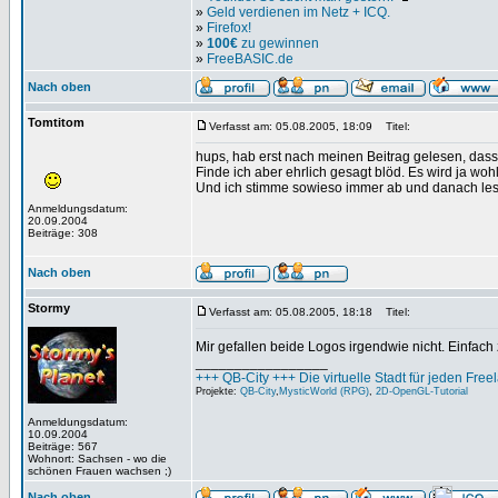
»
Geld verdienen im Netz + ICQ.
»
Firefox!
»
100€
zu gewinnen
»
FreeBASIC.de
Nach oben
Tomtitom
Verfasst am: 05.08.2005, 18:09
Titel:
hups, hab erst nach meinen Beitrag gelesen, dass 
Finde ich aber ehrlich gesagt blöd. Es wird ja wo
Und ich stimme sowieso immer ab und danach lese
Anmeldungsdatum:
20.09.2004
Beiträge: 308
Nach oben
Stormy
Verfasst am: 05.08.2005, 18:18
Titel:
Mir gefallen beide Logos irgendwie nicht. Einfach 
_________________
+++ QB-City +++ Die virtuelle Stadt für jeden Free
Projekte:
QB-City
,
MysticWorld (RPG)
,
2D-OpenGL-Tutorial
Anmeldungsdatum:
10.09.2004
Beiträge: 567
Wohnort: Sachsen - wo die
schönen Frauen wachsen ;)
Nach oben