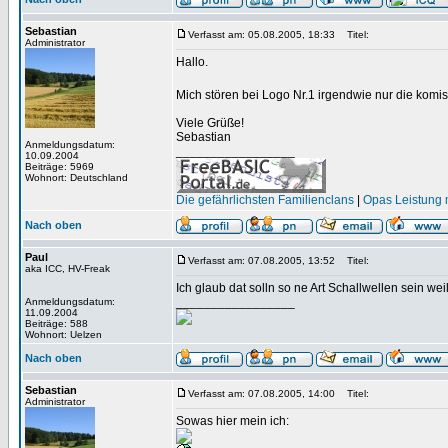
Sebastian
Verfasst am: 05.08.2005, 18:33
Titel:
Administrator
Hallo.
Mich stören bei Logo Nr.1 irgendwie nur die komi
Viele Grüße!
Sebastian
Anmeldungsdatum:
_________________
10.09.2004
Beiträge: 5969
Wohnort: Deutschland
Die gefährlichsten Familienclans
|
Opas Leistung m
Nach oben
Paul
Verfasst am: 07.08.2005, 13:52
Titel:
aka ICC, HV-Freak
Ich glaub dat solln so ne Art Schallwellen sein wei
_________________
Anmeldungsdatum:
11.09.2004
Beiträge: 588
Wohnort: Uelzen
Nach oben
Sebastian
Verfasst am: 07.08.2005, 14:00
Titel:
Administrator
Sowas hier mein ich: