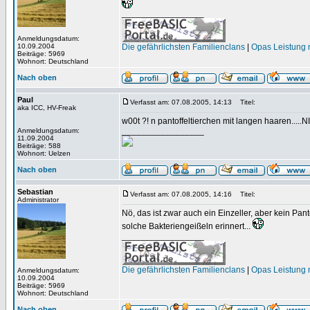
_________________
Anmeldungsdatum:
10.09.2004
Die gefährlichsten Familienclans
|
Opas Leistung m
Beiträge: 5969
Wohnort: Deutschland
Nach oben
Paul
Verfasst am: 07.08.2005, 14:13
Titel:
aka ICC, HV-Freak
w00t ?! n pantoffeltierchen mit langen haaren.....
_________________
Anmeldungsdatum:
11.09.2004
Beiträge: 588
Wohnort: Uelzen
Nach oben
Sebastian
Verfasst am: 07.08.2005, 14:16
Titel:
Administrator
Nö, das ist zwar auch ein Einzeller, aber kein Pa
solche Bakteriengeißeln erinnert...
_________________
Die gefährlichsten Familienclans
|
Opas Leistung m
Anmeldungsdatum:
10.09.2004
Beiträge: 5969
Wohnort: Deutschland
Nach oben