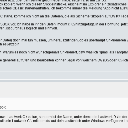
ibe bzw. über Jahrzehnte geschrieben habe, liegen also auf LW D:\.
ick kopiert. Wenn ich diesen Stick einstecke, erscheint im Explorer ein zusätzliche
ssisches QBasic starten/aufrufen. Ich bekomme immer die Meldung "App nicht ausfüh
starte, komme ich nicht an die Dateien, die als Sicherheitskopien auf LW K:\ liege
DOSBOX vor. Ich habe in ihr den Befehl mount c K:\ hinzugefügt, in der Hoffnung, jet
en, ist durchaus logisch und sinnvoll.
r Datei) doch mal tun müssen, um herauszufinden, ob es überhaupt funktionieren w
 es jetzt bin.
en, warum es noch nicht wunschgemäß funktioniert, bzw. was ich "quasi als Fahrpla
enerell aufrufen und bearbeiten können, egal von welchem LW (D:\ oder K:\) ich 
SBOX.
ws-Laufwerk C:\ zu tun, sondern ist der Name, unter dem dein Laufwerk D:\ in der
alls ein Laufwerk C:\, mit dem du auf dein tatsächlich unter Windows verfügbare La