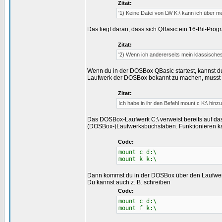
Zitat:
'1) Keine Datei von LW K:\ kann ich über m
Das liegt daran, dass sich QBasic ein 16-Bit-Prog
Zitat:
'2) Wenn ich andererseits mein klassisches 
Wenn du in der DOSBox QBasic startest, kannst du
Laufwerk der DOSBox bekannt zu machen, musst 
Zitat:
Ich habe in ihr den Befehl mount c K:\ hinz
Das DOSBox-Laufwerk C:\ verweist bereits auf das
(DOSBox-)Laufwerksbuchstaben. Funktionieren ka
Code:
mount c d:\
mount k k:\
Dann kommst du in der DOSBox über den Laufwerk
Du kannst auch z. B. schreiben
Code:
mount c d:\
mount f k:\