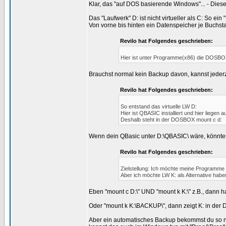
Klar, das "auf DOS basierende Windows"... - D
Das "Laufwerk" D: ist nicht virtueller als C: So ei
Von vorne bis hinten ein Datenspeicher je Buchst
Revilo hat Folgendes geschrieben:
Hier ist unter Programme(x86) die DOSBOX i
Brauchst normal kein Backup davon, kannst jederz
Revilo hat Folgendes geschrieben:
So entstand das virtuelle LW D:
Hier ist QBASIC installiert und hier liegen
Deshalb steht in der DOSBOX mount c d:
Wenn dein QBasic unter D:\QBASIC\ wäre, könntes
Revilo hat Folgendes geschrieben:
Zielstellung: Ich möchte meine Programme 
Aber ich möchte LW K: als Alternative haben
Eben "mount c D:\" UND "mount k K:\" z.B., dann h
Oder "mount k K:\BACKUP\", dann zeigt K: in der
Aber ein automatisches Backup bekommst du so ni