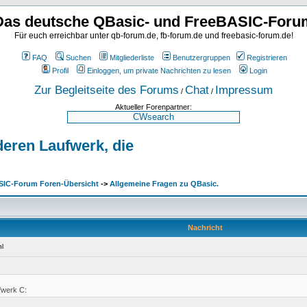
Das deutsche QBasic- und FreeBASIC-Foru
Für euch erreichbar unter qb-forum.de, fb-forum.de und freebasic-forum.de!
FAQ
Suchen
Mitgliederliste
Benutzergruppen
Registrieren
Profil
Einloggen, um private Nachrichten zu lesen
Login
Zur Begleitseite des Forums
Chat
Impressum
/
/
Aktueller Forenpartner:
deren Laufwerk, die
SIC-Forum Foren-Übersicht
->
Allgemeine Fragen zu QBasic.
Nachricht
l
fwerk C: