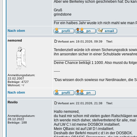
Aber wie Berkeley schon geschrieben hat: Du kan
Gruß
grindstone
_________________
For ein halbes Jahr wuste ich nich mahl wie man Pr
Nach oben
nemored
Verfasst am: 19.01.2026, 09:39
Titel:
Tendenziell würde ich einen Sicherungsstick sowi
ihn ansonsten sicher in einer Schublade verwahre
_________________
Deine Chance beträgt 1:1000. Also musst du folgen
-----
Anmeldungsdatum:
22.02.2007
"Das wissen doch sowieso nur Nerdinauten, die Sc
Beiträge: 4727
Wohnort: ~/
Nach oben
Revilo
Verfasst am: 22.01.2026, 21:38
Titel:
Hallo nemored,
du hast mir schon mit vielen guten Ratschlägen we
Anmeldungsdatum:
26.12.2022
Ich wende mich daher, stellvertretend für alle, ma
Beiträge: 188
Auf LW C:\ ist meine DOSBOX installiert.
Mein QBasic ist auf LW D:\ installiert.
Deshalb der Befehl mount c d:\ in der DOSBOX.