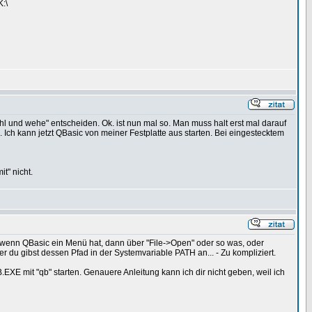
:\
ohl und wehe" entscheiden. Ok. ist nun mal so. Man muss halt erst mal darauf
. Ich kann jetzt QBasic von meiner Festplatte aus starten. Bei eingestecktem
t" nicht.
, wenn QBasic ein Menü hat, dann über "File->Open" oder so was, oder
r du gibst dessen Pfad in der Systemvariable PATH an... - Zu kompliziert.
XE mit "qb" starten. Genauere Anleitung kann ich dir nicht geben, weil ich