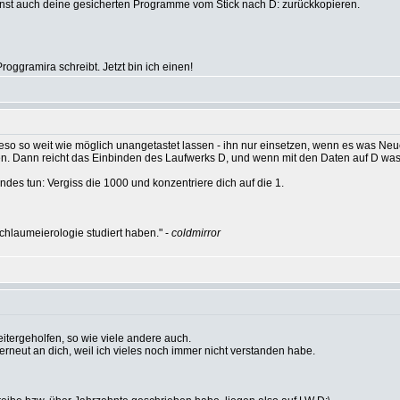
nst auch deine gesicherten Programme vom Stick nach D: zurückkopieren.
oggramira schreibt. Jetzt bin ich einen!
eso so weit wie möglich unangetastet lassen - ihn nur einsetzen, wenn es was Neue
n. Dann reicht das Einbinden des Laufwerks D, und wenn mit den Daten auf D was sc
des tun: Vergiss die 1000 und konzentriere dich auf die 1.
hlaumeierologie studiert haben." -
coldmirror
itergeholfen, so wie viele andere auch.
l erneut an dich, weil ich vieles noch immer nicht verstanden habe.