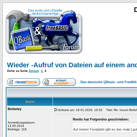
Wieder -Aufruf von Dateien auf einem an
Gehe zu Seite
Zurück
1
,
2
Das deutsche QBasic- und FreeBA
Autor
Berkeley
Verfasst am: 18.01.2026, 16:52
Titel: Re: mount Befeh
Revilo hat Folgendes geschrieben:
Anmeldungsdatum:
13.05.2024
Beiträge: 118
Auf meiner Festplatte gibt es das reale Lau