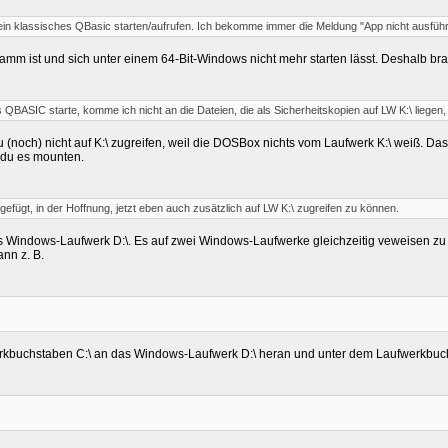
ein klassisches QBasic starten/aufrufen. Ich bekomme immer die Meldung "App nicht ausführb
ramm ist und sich unter einem 64-Bit-Windows nicht mehr starten lässt. Deshalb br
QBASIC starte, komme ich nicht an die Dateien, die als Sicherheitskopien auf LW K:\ liegen, 
 (noch) nicht auf K:\ zugreifen, weil die DOSBox nichts vom Laufwerk K:\ weiß. D
du es mounten.
ugefügt, in der Hoffnung, jetzt eben auch zusätzlich auf LW K:\ zugreifen zu können.
 Windows-Laufwerk D:\. Es auf zwei Windows-Laufwerke gleichzeitig veweisen zu l
nn z. B.
buchstaben C:\ an das Windows-Laufwerk D:\ heran und unter dem Laufwerkbuch