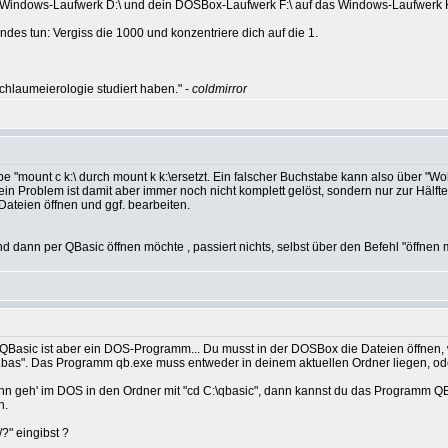
 Windows-Laufwerk D:\ und dein DOSBox-Laufwerk F:\ auf das Windows-Laufwerk K
des tun: Vergiss die 1000 und konzentriere dich auf die 1.
hlaumeierologie studiert haben." -
coldmirror
abe "mount c k:\ durch mount k k:\ersetzt. Ein falscher Buchstabe kann also über "W
in Problem ist damit aber immer noch nicht komplett gelöst, sondern nur zur Hälfte
Dateien öffnen und ggf. bearbeiten.
ann per QBasic öffnen möchte , passiert nichts, selbst über den Befehl "öffnen mi
n QBasic ist aber ein DOS-Programm... Du musst in der DOSBox die Dateien öffnen
rg.bas". Das Programm qb.exe muss entweder in deinem aktuellen Ordner liegen, ode
n geh' im DOS in den Ordner mit "cd C:\qbasic", dann kannst du das Programm QB.E
n.
?" eingibst ?