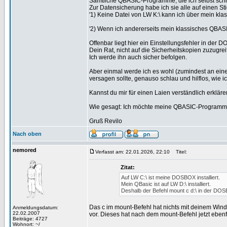
Sämtliche QBASIC-Programme, die ich selbst schre
Zur Datensicherung habe ich sie alle auf einen St
'1) Keine Datei von LW K:\ kann ich über mein kla
'2) Wenn ich andererseits mein klassisches QBASIC 
Offenbar liegt hier ein Einstellungsfehler in der 
Dein Rat, nicht auf die Sicherheitskopien zuzugreif
Ich werde ihn auch sicher befolgen.
Aber einmal werde ich es wohl (zumindest an eine
versagen sollte, genauso schlau und hilflos, wie ich
Kannst du mir für einen Laien verständlich erklär
Wie gesagt: Ich möchte meine QBASIC-Programme g
Gruß Revilo
Nach oben
nemored
Verfasst am: 22.01.2026, 22:10
Titel:
Zitat:
Auf LW C:\ ist meine DOSBOX installiert.
Mein QBasic ist auf LW D:\ installiert.
Deshalb der Befehl mount c d:\ in der DO
Das c im mount-Befehl hat nichts mit deinem Windo
Anmeldungsdatum:
22.02.2007
vor. Dieses hat nach dem mount-Befehl jetzt ebenf
Beiträge: 4727
Wohnort: ~/