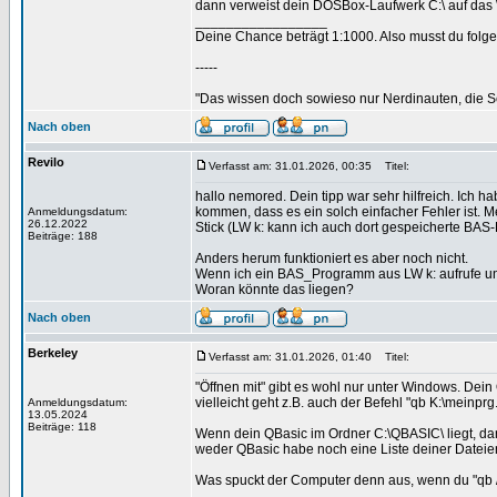
dann verweist dein DOSBox-Laufwerk C:\ auf das
_________________
Deine Chance beträgt 1:1000. Also musst du folgen
-----
"Das wissen doch sowieso nur Nerdinauten, die Sc
Nach oben
Revilo
Verfasst am: 31.01.2026, 00:35
Titel:
hallo nemored. Dein tipp war sehr hilfreich. Ich h
kommen, dass es ein solch einfacher Fehler ist. Me
Anmeldungsdatum:
26.12.2022
Stick (LW k: kann ich auch dort gespeicherte BAS-
Beiträge: 188
Anders herum funktioniert es aber noch nicht.
Wenn ich ein BAS_Programm aus LW k: aufrufe und d
Woran könnte das liegen?
Nach oben
Berkeley
Verfasst am: 31.01.2026, 01:40
Titel:
"Öffnen mit" gibt es wohl nur unter Windows. Dei
vielleicht geht z.B. auch der Befehl "qb K:\meinp
Anmeldungsdatum:
13.05.2024
Beiträge: 118
Wenn dein QBasic im Ordner C:\QBASIC\ liegt, dan
weder QBasic habe noch eine Liste deiner Dateie
Was spuckt der Computer denn aus, wenn du "qb /