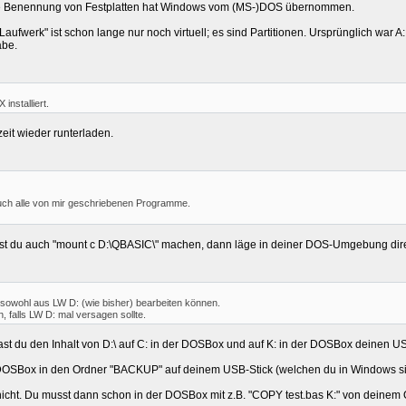
iese Benennung von Festplatten hat Windows vom (MS-)DOS übernommen.
n "Laufwerk" ist schon lange nur noch virtuell; es sind Partitionen. Ursprünglich wa
abe.
nstalliert.
eit wieder runterladen.
 auch alle von mir geschriebenen Programme.
t du auch "mount c D:\QBASIC\" machen, dann läge in deiner DOS-Umgebung direkt
sowohl aus LW D: (wie bisher) bearbeiten können.
, falls LW D: mal versagen sollte.
ast du den Inhalt von D:\ auf C: in der DOSBox und auf K: in der DOSBox deinen US
 DOSBox in den Ordner "BACKUP" auf deinem USB-Stick (welchen du in Windows sie
cht. Du musst dann schon in der DOSBox mit z.B. "COPY test.bas K:" von deinem Q