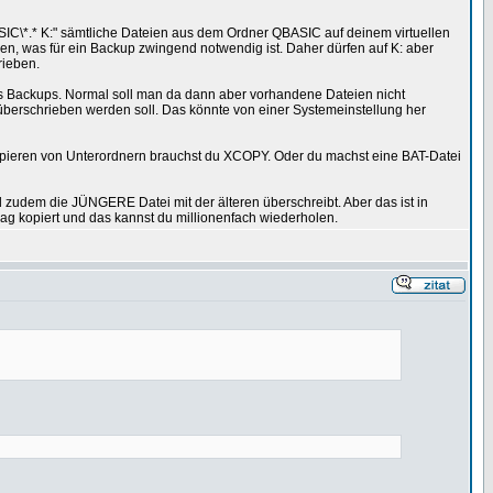
SIC\*.* K:" sämtliche Dateien aus dem Ordner QBASIC auf deinem virtuellen
den, was für ein Backup zwingend notwendig ist. Daher dürfen auf K: aber
rieben.
es Backups. Normal soll man da dann aber vorhandene Dateien nicht
i überschrieben werden soll. Das könnte von einer Systemeinstellung her
 Kopieren von Unterordnern brauchst du XCOPY. Oder du machst eine BAT-Datei
zudem die JÜNGERE Datei mit der älteren überschreibt. Aber das ist in
g kopiert und das kannst du millionenfach wiederholen.