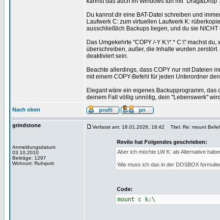
kannst das auch im Windows tun mit "Drag&Drop"
Du kannst dir eine BAT-Datei schreiben und immer
Laufwerk C: zum virtuellen Laufwerk K: rüberkopie
ausschließlich Backups liegen, und du sie NICHT
Das Umgekehrte "COPY /-Y K:\*.* C:\" machst du, 
überschreiben, außer, die Inhalte wurden zerstört
deaktiviert sein.
Beachte allerdings, dass COPY nur mit Dateien in
mit einem COPY-Befehl für jeden Unterordner den d
Elegant wäre ein eigenes Backupprogramm, das da
deinem Fall völlig unnötig, dein "Lebenswerk" w
Nach oben
grindstone
Verfasst am: 18.01.2026, 18:42
Titel: Re: mount Befeh
Revilo hat Folgendes geschrieben:
Anmeldungsdatum:
Aber ich möchte LW K: als Alternative haben
03.10.2010
Beiträge: 1297
Wohnort: Ruhrpott
Wie muss ich das in der DOSBOX formulie
Code:
mount c k:\