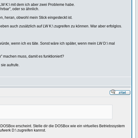
s LW K:\ mit dem ich aber zwei Probleme habe.
rbar", oder so ähnlich.
n, heran, obwohl mein Stick eingesteckt ist.
zt eben auch zusätzlich auf LW K:\ zugreifen zu können. War aber erfolglos.
ürde, wenn ich es täte. Sonst wäre ich später, wenn mein LW D:\ mal
n" machen muss, damit es funktioniert?
sie aufrufe.
 DOSBox erscheint. Stelle dir die DOSBox wie ein virtuelles Betriebssystem
ufwerk D:\ zugreifen kannst.