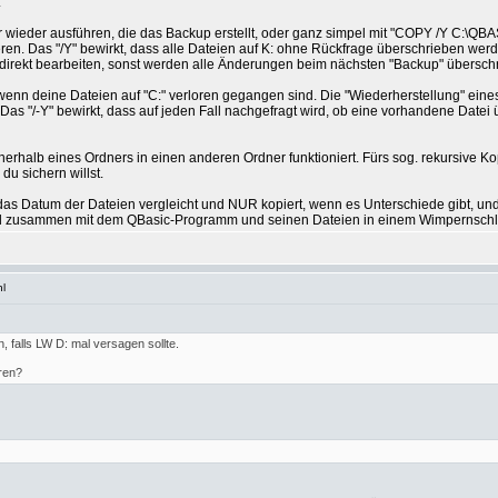
.
 wieder ausführen, die das Backup erstellt, oder ganz simpel mit "COPY /Y C:\QBA
ren. Das "/Y" bewirkt, dass alle Dateien auf K: ohne Rückfrage überschrieben wer
 direkt bearbeiten, sonst werden alle Änderungen beim nächsten "Backup" übersch
wenn deine Dateien auf "C:" verloren gegangen sind. Die "Wiederherstellung" ein
. Das "/-Y" bewirkt, dass auf jeden Fall nachgefragt wird, ob eine vorhandene Date
nerhalb eines Ordners in einen anderen Ordner funktioniert. Fürs sog. rekursive
u sichern willst.
s Datum der Dateien vergleicht und NUR kopiert, wenn es Unterschiede gibt, und 
ird zusammen mit dem QBasic-Programm und seinen Dateien in einem Wimpernschla
l
, falls LW D: mal versagen sollte.
ren?