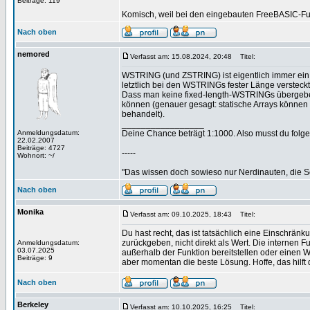
Beiträge: 119
Komisch, weil bei den eingebauten FreeBASIC-Funk
Nach oben
nemored
Verfasst am: 15.08.2024, 20:48
Titel:
WSTRING (und ZSTRING) ist eigentlich immer ein P
letztlich bei den WSTRINGs fester Länge versteckt
Dass man keine fixed-length-WSTRINGs übergeben
können (genauer gesagt: statische Arrays können
behandelt).
_________________
Anmeldungsdatum:
Deine Chance beträgt 1:1000. Also musst du folgen
22.02.2007
Beiträge: 4727
-----
Wohnort: ~/
"Das wissen doch sowieso nur Nerdinauten, die Sc
Nach oben
Monika
Verfasst am: 09.10.2025, 18:43
Titel:
Du hast recht, das ist tatsächlich eine Einschrä
zurückgeben, nicht direkt als Wert. Die internen
Anmeldungsdatum:
03.07.2025
außerhalb der Funktion bereitstellen oder einen
Beiträge: 9
aber momentan die beste Lösung. Hoffe, das hilft d
Nach oben
Berkeley
Verfasst am: 10.10.2025, 16:25
Titel: