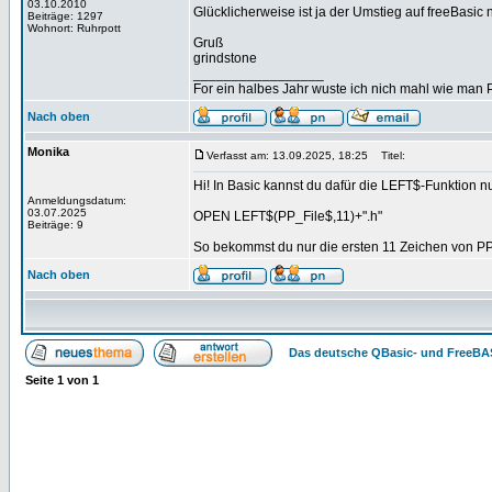
03.10.2010
Glücklicherweise ist ja der Umstieg auf freeBasic n
Beiträge: 1297
Wohnort: Ruhrpott
Gruß
grindstone
_________________
For ein halbes Jahr wuste ich nich mahl wie man Pr
Nach oben
Monika
Verfasst am: 13.09.2025, 18:25
Titel:
Hi! In Basic kannst du dafür die LEFT$-Funktion n
Anmeldungsdatum:
03.07.2025
OPEN LEFT$(PP_File$,11)+".h"
Beiträge: 9
So bekommst du nur die ersten 11 Zeichen von PP_F
Nach oben
Das deutsche QBasic- und FreeBA
Seite
1
von
1