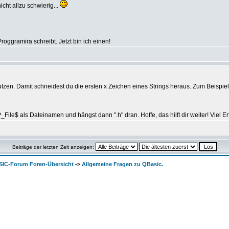
icht allzu schwierig...
oggramira schreibt. Jetzt bin ich einen!
utzen. Damit schneidest du die ersten x Zeichen eines Strings heraus. Zum Beispiel
ile$ als Dateinamen und hängst dann ".h" dran. Hoffe, das hilft dir weiter! Viel 
Beiträge der letzten Zeit anzeigen:
SIC-Forum Foren-Übersicht
->
Allgemeine Fragen zu QBasic.