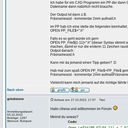
Ich habe für ein CAD Programm ein PP der dann 
Dateiname dann natürlich nicht brauche.
Der Output ist dann z.B.
Fräsnameasd - kommentar 2mm aufmaß.h
im PP hab ich eine stelle die folgendes beinhaltet.
OPEN PP_FILE$+".h"
Falls es so geht würde ich gern
OPEN PP_File$[1-11]+".h" (dieser Syntax stimmt so
machen, damit er nur die erstenn 11 Zeichen rausha
Output danach:
Fräsnameasd.h
Kann mir da jemand einen Tipp geben? :D
Hab mal zum spaß OPEN PP_File$+PP_File$ gema
Fräsnameasd - kommentar 2mm aufmaßFräsname
Vieleicht kann mich jemand auf die richtige fährte 
Nach oben
grindstone
Verfasst am: 27.10.2023, 17:57
Titel:
Hallo cihexa und willkommen im Forum.
Anmeldungsdatum:
03.10.2010
Meinst du sowas?
Beiträge: 1297
Wohnort: Ruhrpott
Code:
Open Left$(PP_FILE$,11) + ".h