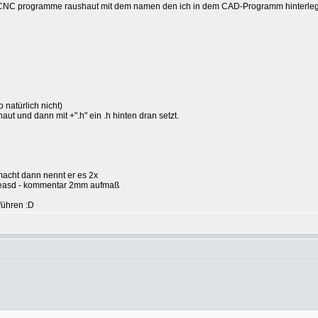
CNC programme raushaut mit dem namen den ich in dem CAD-Programm hinterlege.
 natürlich nicht)
ut und dann mit +".h" ein .h hinten dran setzt.
cht dann nennt er es 2x
asd - kommentar 2mm aufmaß
führen :D
"