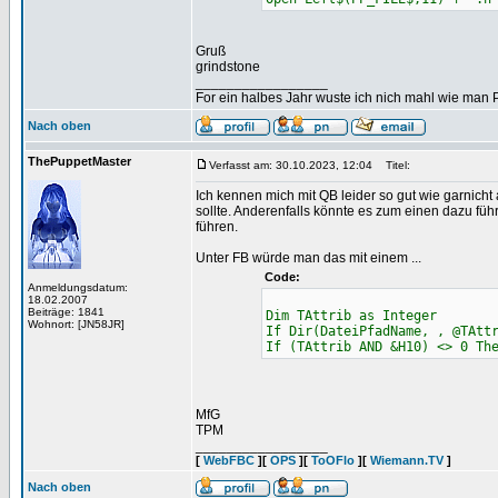
Gruß
grindstone
_________________
For ein halbes Jahr wuste ich nich mahl wie man Pr
Nach oben
ThePuppetMaster
Verfasst am: 30.10.2023, 12:04
Titel:
Ich kennen mich mit QB leider so gut wie garnicht
sollte. Anderenfalls könnte es zum einen dazu fü
führen.
Unter FB würde man das mit einem ...
Code:
Anmeldungsdatum:
18.02.2007
Beiträge: 1841
Dim TAttrib as Integer
Wohnort: [JN58JR]
If Dir(DateiPfadName, , @TAtt
If (TAttrib AND &H10) <> 0 Th
MfG
TPM
_________________
[
WebFBC
][
OPS
][
ToOFlo
][
Wiemann.TV
]
Nach oben