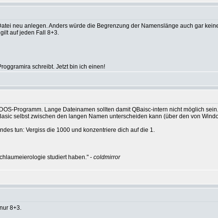
tei neu anlegen. Anders würde die Begrenzung der Namenslänge auch gar keinen
lt auf jeden Fall 8+3.
oggramira schreibt. Jetzt bin ich einen!
n DOS-Programm. Lange Dateinamen sollten damit QBaisc-intern nicht möglich sein
Basic selbst zwischen den langen Namen unterscheiden kann (über den von Wind
des tun: Vergiss die 1000 und konzentriere dich auf die 1.
hlaumeierologie studiert haben." -
coldmirror
 nur 8+3.