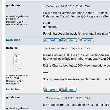
grindstone
Verfasst am: 30.10.2023, 13:31
Titel:
So wie ich es verstanden habe,
soll
OPEN diese Da
Dateinamen "kann". Für das QB-Programm selber gi
Anmeldungsdatum:
03.10.2010
Beiträge: 1297
Gruß
Wohnort: Ruhrpott
grindstone
_________________
For ein halbes Jahr wuste ich nich mahl wie man Pr
Nach oben
nemored
Verfasst am: 30.10.2023, 17:38
Titel:
Meines Wissens ist QBasic in allen Versionen ei
beurteilen; es würde mich aber wundern, wenn Q
_________________
Deine Chance beträgt 1:1000. Also musst du folgen
-----
Anmeldungsdatum:
22.02.2007
"Das wissen doch sowieso nur Nerdinauten, die Sc
Beiträge: 4727
Wohnort: ~/
Nach oben
grindstone
Verfasst am: 31.10.2023, 00:20
Titel:
Ich habe es gerade ausprobiert: QB kann definitiv
Anmeldungsdatum: