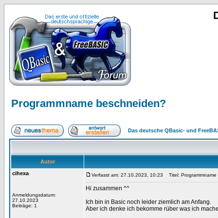
Programmname beschneiden?
Das deutsche QBasic- und FreeBA
Autor
cihexa
Verfasst am: 27.10.2023, 10:23
Titel: Programmname 
Hi zusammen ^^
Anmeldungsdatum:
27.10.2023
Ich bin in Basic noch leider ziemlich am Anfang.
Beiträge: 1
Aber ich denke ich bekomme rüber was ich machen