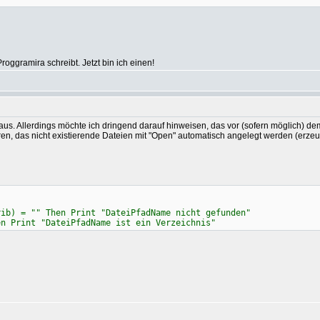
oggramira schreibt. Jetzt bin ich einen!
 aus. Allerdings möchte ich dringend darauf hinweisen, das vor (sofern möglich) d
hren, das nicht existierende Dateien mit "Open" automatisch angelegt werden (erze
rib) = "" Then Print "DateiPfadName nicht gefunden"
en Print "DateiPfadName ist ein Verzeichnis"