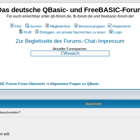
Das deutsche QBasic- und FreeBASIC-Foru
Für euch erreichbar unter qb-forum.de, fb-forum.de und freebasic-forum.de!
FAQ
Suchen
Mitgliederliste
Benutzergruppen
Registrieren
Profil
Einloggen, um private Nachrichten zu lesen
Login
Zur Begleitseite des Forums
Chat
Impressum
/
/
Aktueller Forenpartner:
SIC-Forum Foren-Übersicht
->
Allgemeine Fragen zu QBasic.
Nachricht
beschneiden?
 will.