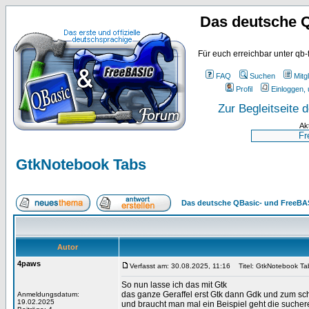
Das deutsche 
Für euch erreichbar unter qb-
FAQ
Suchen
Mitgl
Profil
Einloggen, 
Zur Begleitseite
Ak
GtkNotebook Tabs
Das deutsche QBasic- und FreeBA
Autor
4paws
Verfasst am: 30.08.2025, 11:16
Titel: GtkNotebook Ta
So nun lasse ich das mit Gtk
das ganze Geraffel erst Gtk dann Gdk und zum s
Anmeldungsdatum:
19.02.2025
und braucht man mal ein Beispiel geht die suchere