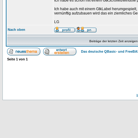
Ich habe es schon mit einem GtkScrolledWindow pr
Ich habe auch mit einem GtkLabel herumgespielt, 
vernünftig aufzubauen wird das ein ziemliches Ger
LG
Nach oben
Beiträge der letzten Zeit anzeigen
Das deutsche QBasic- und FreeBA
Seite
1
von
1
I