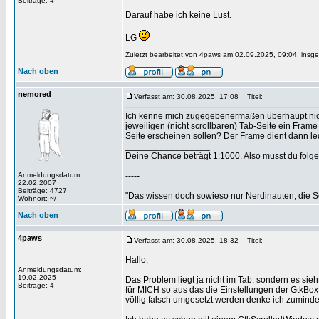
Beiträge: 4
Darauf habe ich keine Lust.
LG
Zuletzt bearbeitet von 4paws am 02.09.2025, 09:04, insge
Nach oben
nemored
Verfasst am: 30.08.2025, 17:08
Titel:
Ich kenne mich zugegebenermaßen überhaupt nicht 
jeweiligen (nicht scrollbaren) Tab-Seite ein Frame
Seite erscheinen sollen? Der Frame dient dann ledi
_________________
Deine Chance beträgt 1:1000. Also musst du folgen
Anmeldungsdatum:
-----
22.02.2007
Beiträge: 4727
"Das wissen doch sowieso nur Nerdinauten, die Sc
Wohnort: ~/
Nach oben
4paws
Verfasst am: 30.08.2025, 18:32
Titel:
Hallo,
Anmeldungsdatum:
19.02.2025
Das Problem liegt ja nicht im Tab, sondern es sieh
Beiträge: 4
für MICH so aus das die Einstellungen der GtkBox,
völlig falsch umgesetzt werden denke ich zuminde