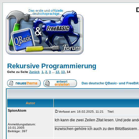
Rekursive Programmierung
Gehe zu Seite
Zurück
1
,
2
,
3
...
12
,
13
,
14
Das deutsche QBasic- und FreeBA
Autor
SpionAtom
Verfasst am: 16.02.2025, 11:21
Titel:
Ich kann die zwei Zeilen Zitat lesen. Und jede an
_________________
Anmeldungsdatum:
10.01.2005
Inzwischen gehöre ich auch zu den BlitzBasicern.
Beiträge: 397