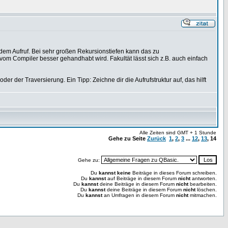
edem Aufruf. Bei sehr großen Rekursionstiefen kann das zu
vom Compiler besser gehandhabt wird. Fakultät lässt sich z.B. auch einfach
er der Traversierung. Ein Tipp: Zeichne dir die Aufrufstruktur auf, das hilft
Alle Zeiten sind GMT + 1 Stunde
Gehe zu Seite
Zurück
1
,
2
,
3
...
12
,
13
,
14
Gehe zu:
Du
kannst keine
Beiträge in dieses Forum schreiben.
Du
kannst
auf Beiträge in diesem Forum
nicht
antworten.
Du
kannst
deine Beiträge in diesem Forum
nicht
bearbeiten.
Du
kannst
deine Beiträge in diesem Forum
nicht
löschen.
Du
kannst
an Umfragen in diesem Forum
nicht
mitmachen.