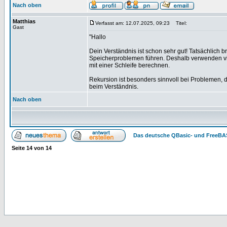
Nach oben
Matthias
Verfasst am: 12.07.2025, 09:23
Titel:
Gast
"Hallo
Dein Verständnis ist schon sehr gut! Tatsächlich 
Speicherproblemen führen. Deshalb verwenden viel
mit einer Schleife berechnen.
Rekursion ist besonders sinnvoll bei Problemen, die
beim Verständnis.
Nach oben
Das deutsche QBasic- und FreeBA
Seite
14
von
14