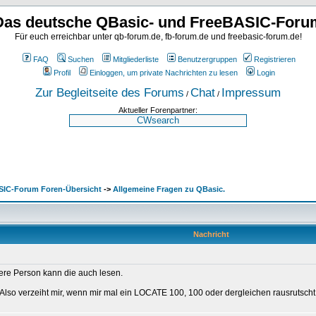
Das deutsche QBasic- und FreeBASIC-Foru
Für euch erreichbar unter qb-forum.de, fb-forum.de und freebasic-forum.de!
FAQ
Suchen
Mitgliederliste
Benutzergruppen
Registrieren
Profil
Einloggen, um private Nachrichten zu lesen
Login
Zur Begleitseite des Forums
Chat
Impressum
/
/
Aktueller Forenpartner:
SIC-Forum Foren-Übersicht
->
Allgemeine Fragen zu QBasic.
Nachricht
dere Person kann die auch lesen.
 Also verzeiht mir, wenn mir mal ein LOCATE 100, 100 oder dergleichen rausrutscht