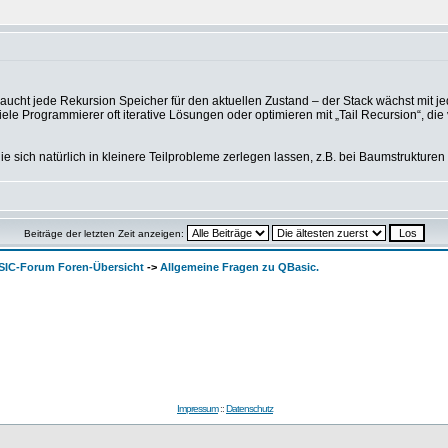
braucht jede Rekursion Speicher für den aktuellen Zustand – der Stack wächst mit j
e Programmierer oft iterative Lösungen oder optimieren mit „Tail Recursion“, die 
 sich natürlich in kleinere Teilprobleme zerlegen lassen, z.B. bei Baumstrukturen od
Beiträge der letzten Zeit anzeigen:
SIC-Forum Foren-Übersicht
->
Allgemeine Fragen zu QBasic.
Impressum
::
Datenschutz