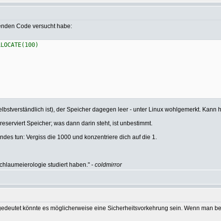
lgenden Code versucht habe:
LLOCATE(100)
elbstverständlich ist), der Speicher dagegen leer - unter Linux wohlgemerkt. Kann 
eserviert Speicher; was dann darin steht, ist unbestimmt.
des tun: Vergiss die 1000 und konzentriere dich auf die 1.
hlaumeierologie studiert haben." -
coldmirror
edeutet könnte es möglicherweise eine Sicherheitsvorkehrung sein. Wenn man b