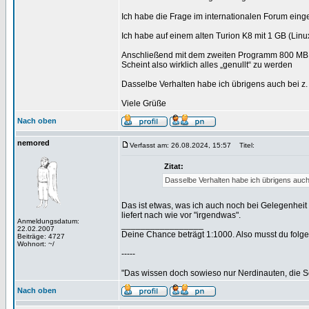
Ich habe die Frage im internationalen Forum einges
Ich habe auf einem alten Turion K8 mit 1 GB (Lin
Anschließend mit dem zweiten Programm 800 MB a
Scheint also wirklich alles „genullt“ zu werden
Dasselbe Verhalten habe ich übrigens auch bei z. 
Viele Grüße
Nach oben
nemored
Verfasst am: 26.08.2024, 15:57
Titel:
Zitat:
Dasselbe Verhalten habe ich übrigens auch 
Das ist etwas, was ich auch noch bei Gelegenheit te
liefert nach wie vor "irgendwas".
Anmeldungsdatum:
_________________
22.02.2007
Deine Chance beträgt 1:1000. Also musst du folgen
Beiträge: 4727
Wohnort: ~/
-----
"Das wissen doch sowieso nur Nerdinauten, die Sc
Nach oben