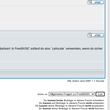
nitialisiert. In FreeBASIC solltest du also `callocate` verwenden, wenn du sicher
Alle Zeiten sind GMT + 1 Stunde
Gehe zu:
Du
kannst keine
Beiträge in dieses Forum schreiben.
Du
kannst
auf Beiträge in diesem Forum
nicht
antworten.
Du
kannst
deine Beiträge in diesem Forum
nicht
bearbeiten.
Du
kannst
deine Beiträge in diesem Forum
nicht
löschen.