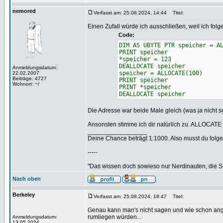
nemored
Verfasst am: 25.08.2024, 14:44
Titel:
Einen Zufall würde ich ausschließen, weil ich fo
Code:
DIM AS UBYTE PTR speicher = A
PRINT speicher
*speicher = 123
DEALLOCATE speicher
Anmeldungsdatum:
speicher = ALLOCATE(100)
22.02.2007
Beiträge: 4727
PRINT speicher
Wohnort: ~/
PRINT *speicher
DEALLOCATE speicher
Die Adresse war beide Male gleich (was ja nicht s
Ansonsten stimme ich dir natürlich zu. ALLOCATE r
_________________
Deine Chance beträgt 1:1000. Also musst du folgen
-----
"Das wissen doch sowieso nur Nerdinauten, die Sc
Nach oben
Berkeley
Verfasst am: 25.08.2024, 18:47
Titel:
Genau kann man's nicht sagen und wie schon ang
rumliegen würden...
Anmeldungsdatum:
13.05.2024