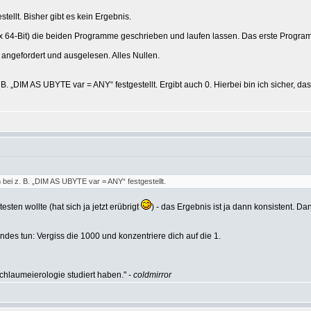
tellt. Bisher gibt es kein Ergebnis.
ux 64-Bit) die beiden Programme geschrieben und laufen lassen. Das erste Progra
ngefordert und ausgelesen. Alles Nullen.
B. „DIM AS UBYTE var = ANY“ festgestellt. Ergibt auch 0. Hierbei bin ich sicher, d
bei z. B. „DIM AS UBYTE var = ANY“ festgestellt.
sten wollte (hat sich ja jetzt erübrigt
) - das Ergebnis ist ja dann konsistent. D
des tun: Vergiss die 1000 und konzentriere dich auf die 1.
hlaumeierologie studiert haben." -
coldmirror