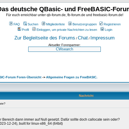
Das deutsche QBasic- und FreeBASIC-Foru
Für euch erreichbar unter qb-forum.de, fb-forum.de und freebasic-forum.de!
FAQ
Suchen
Mitgliederliste
Benutzergruppen
Registrieren
Profil
Einloggen, um private Nachrichten zu lesen
Login
Zur Begleitseite des Forums
Chat
Impressum
/
/
Aktueller Forenpartner:
SIC-Forum Foren-Übersicht
->
Allgemeine Fragen zu FreeBASIC.
Nachricht
cate?
er Bereich dann immer auf Null gesetzt. Dafür sollte doch callocate sein oder?
23-12-24), built for linux-x86_64 (64bit)