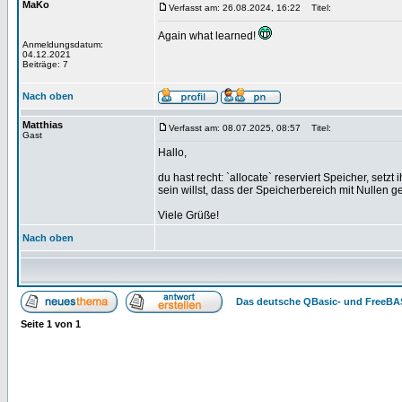
MaKo
Verfasst am: 26.08.2024, 16:22
Titel:
Again what learned!
Anmeldungsdatum:
04.12.2021
Beiträge: 7
Nach oben
Matthias
Verfasst am: 08.07.2025, 08:57
Titel:
Gast
Hallo,
du hast recht: `allocate` reserviert Speicher, setzt
sein willst, dass der Speicherbereich mit Nullen gefü
Viele Grüße!
Nach oben
Das deutsche QBasic- und FreeBA
Seite
1
von
1