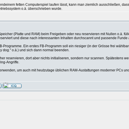
deinem fetten Computerspiel laufen lässt, kann man ziemlich ausschließen, dass d
etriebssystem o.ä. überschrieben wurde.
peicher (Platte und RAM) beim Freigeben oder neu reservieren mit Nullen o.ä. füll
reserviert und diese nach interessanten Inhalten durchscannt und passende Funde
Programme. Ein erstes FB-Programm soll ein riesiger (in der Grösse frei wählbare
zy dog." o.ä.) und sich dann normal beenden.
her reservieren, dort aber nichts initialiseren, sondern nur scannen. Spätestens
ing-Angriffe.
 verwenden, um auch mit heutzutage üblichen RAM-Austattungen moderner PCs u