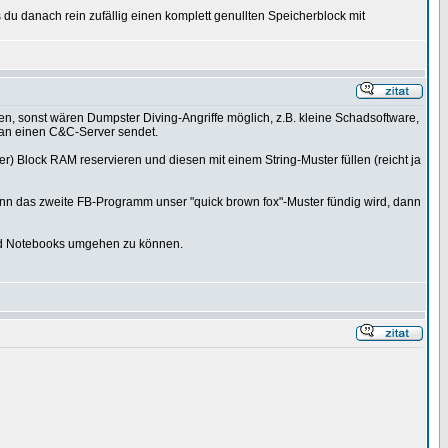
u danach rein zufällig einen komplett genullten Speicherblock mit
en, sonst wären Dumpster Diving-Angriffe möglich, z.B. kleine Schadsoftware,
 an einen C&C-Server sendet.
r) Block RAM reservieren und diesen mit einem String-Muster füllen (reicht ja
 wenn das zweite FB-Programm unser "quick brown fox"-Muster fündig wird, dann
nd Notebooks umgehen zu können.