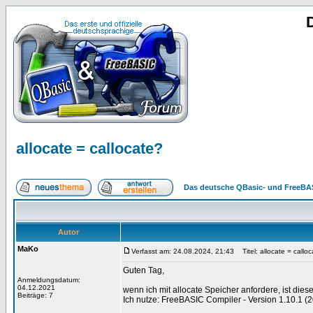
allocate = callocate?
Das deutsche QBasic- und FreeBA
Autor
MaKo
Verfasst am: 24.08.2024, 21:43
Titel: allocate = callo
Guten Tag,
Anmeldungsdatum:
04.12.2021
wenn ich mit allocate Speicher anfordere, ist dies
Beiträge: 7
Ich nutze: FreeBASIC Compiler - Version 1.10.1 (20