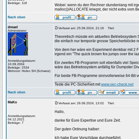
Beiträge: 118
Wobei: wenn du den Rechner stundenlang mit irgen
malloc()/ALLOCATE kriegst, der nicht extra vom B
Nach oben
dreael
Verfasst am: 25.08.2024, 21:16
Titel:
Administrator
Theoretisch müsste ein aktuelles Betriebssystem S
die einfach nur temporär grosse Speicherblöcke 
Von dem her wäre ein Experiment denkbar mit 2 FB-
irgend ein "The quick brown fox jumps over the la
Anmeldungsdatum:
Ein zweites FB-Programm soll ebenfalls viel Speic
10.09.2004
wäre das Betriebssystem anfällig für Dumpster Div
Beiträge: 2534
Wohnort: Hofen SH (Schweiz)
Für beide FB-Programme sinnvollerweise 64-Bit
_________________
Teste die PC-Sicherheit mit
www.sec-check.net
Nach oben
MaKo
Verfasst am: 26.08.2024, 13:02
Titel:
Hallo,
Anmeldungsdatum:
04.12.2021
danke für Eure Expertise und Eure Zeit.
Beiträge: 7
Der guten Ordnung halber:
Ich habe Eure Vorschläge durchgeführt.