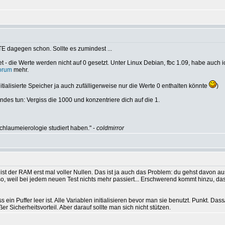
TE dagegen schon. Sollte es zumindest ...
- die Werte werden nicht auf 0 gesetzt. Unter Linux Debian, fbc 1.09, habe auch ic
Forum
mehr.
itialisierte Speicher ja auch zufälligerweise nur die Werte 0 enthalten könnte
)
des tun: Vergiss die 1000 und konzentriere dich auf die 1.
hlaumeierologie studiert haben." -
coldmirror
st der RAM erst mal voller Nullen. Das ist ja auch das Problem: du gehst davon aus, 
ieso, weil bei jedem neuen Test nichts mehr passiert... Erschwerend kommt hinzu, 
ass ein Puffer leer ist. Alle Variablen initialisieren bevor man sie benutzt. Punkt.
Sicherheitsvorteil. Aber darauf sollte man sich nicht stützen.