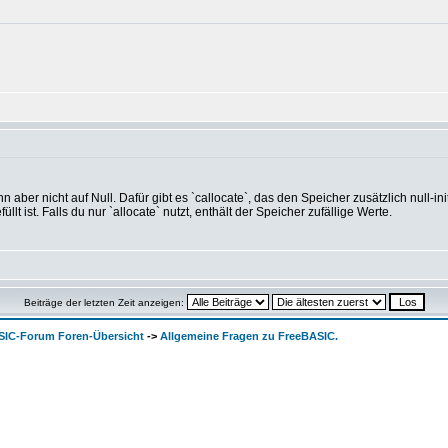
 ihn aber nicht auf Null. Dafür gibt es `callocate`, das den Speicher zusätzlich null-i
llt ist. Falls du nur `allocate` nutzt, enthält der Speicher zufällige Werte.
Beiträge der letzten Zeit anzeigen:
SIC-Forum Foren-Übersicht
->
Allgemeine Fragen zu FreeBASIC.