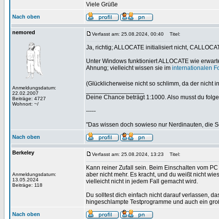
Viele Grüße
Nach oben
nemored
Verfasst am: 25.08.2024, 00:40
Titel:
Ja, richtig; ALLOCATE initialisiert nicht, CALLOCA
Unter Windows funktioniert ALLOCATE wie erwartet 
Ahnung; vielleicht wissen sie im
internationalen 
(Glücklicherweise nicht so schlimm, da der nicht in
Anmeldungsdatum:
_________________
22.02.2007
Deine Chance beträgt 1:1000. Also musst du folgen
Beiträge: 4727
Wohnort: ~/
-----
"Das wissen doch sowieso nur Nerdinauten, die Sc
Nach oben
Berkeley
Verfasst am: 25.08.2024, 13:23
Titel:
Kann reiner Zufall sein. Beim Einschalten vom PC i
aber nicht mehr. Es kracht, und du weißt nicht w
Anmeldungsdatum:
13.05.2024
vielleicht nicht in jedem Fall gemacht wird.
Beiträge: 118
Du solltest dich einfach nicht darauf verlassen, d
hingeschlampte Testprogramme und auch ein großer 
Nach oben