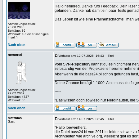
Hallo nemored. Danke fürs Feedback. Dein laser S
gefunden. Danke hab damit ein paar Tests gemac
_________________
Das Leben ist wie eine Pralinenschachtel, man we
Anmeldungsdatum:
25.08.2008
Beiträge: 86
Wohnort: auf einer sonnigen
Insel :)
Nach oben
nemored
Verfasst am: 12.07.2025, 16:43
Titel:
Vom SVN-Repository kannst du es nicht mehr heru
selbständig von der Projektseite herunternehmen). 
Aber wenn du die bass24.bi schon gefunden hast, 
_________________
Deine Chance beträgt 1:1000. Also musst du folgen
Anmeldungsdatum:
-----
22.02.2007
Beiträge: 4727
"Das wissen doch sowieso nur Nerdinauten, die Sc
Wohnort: ~/
Nach oben
Matthias
Verfasst am: 14.07.2025, 08:45
Titel:
Gast
"Hallo loewenherz,
die Datei bass24.bi von 2011 ist leider schwer zu 
Archivseiten wie archive.org, vielleicht gibt es