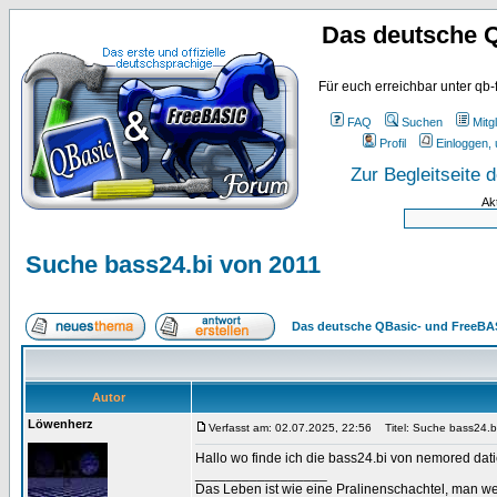
Das deutsche 
Für euch erreichbar unter qb-
FAQ
Suchen
Mitgl
Profil
Einloggen, 
Zur Begleitseite
Ak
Suche bass24.bi von 2011
Das deutsche QBasic- und FreeBA
Autor
Löwenherz
Verfasst am: 02.07.2025, 22:56
Titel: Suche bass24.b
Hallo wo finde ich die bass24.bi von nemored dat
_________________
Das Leben ist wie eine Pralinenschachtel, man we