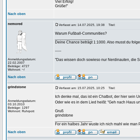
Viel Erfolg!
Grüße!"
Nach oben
nemored
Verfasst am: 14.07.2025, 19:38
Titel:
Warum Fußball-Communities?
_________________
Deine Chance beträgt 1:1000. Also musst du folgen
-----
Anmeldungsdatum:
"Das wissen doch sowieso nur Nerdinauten, die Sc
22.02.2007
Beiträge: 4727
Wohnort: ~/
Nach oben
grindstone
Verfasst am: 15.07.2025, 10:25
Titel:
Ich denke mal, das ist ein Chatbot, der hier sein U
Anmeldungsdatum:
Oder wie es in dem Lied heißt: "Geh nach Haus un
03.10.2010
Beiträge: 1297
Gruß
Wohnort: Ruhrpott
grindstone
_________________
For ein halbes Jahr wuste ich nich mahl wie man Pr
Nach oben