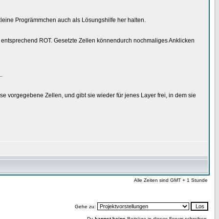
kleine Progrämmchen auch als Lösungshilfe her halten.
e entsprechend ROT. Gesetzte Zellen könnendurch nochmaliges Anklicken
.
e vorgegebene Zellen, und gibt sie wieder für jenes Layer frei, in dem sie
Alle Zeiten sind GMT + 1 Stunde
Gehe zu:
Du
kannst keine
Beiträge in dieses Forum schreiben.