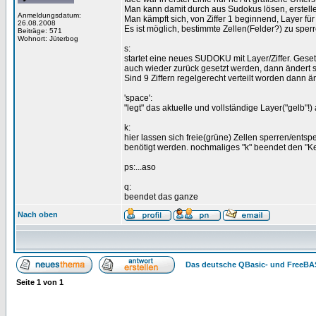
Man kann damit durch aus Sudokus lösen, erstell
Anmeldungsdatum:
Man kämpft sich, von Ziffer 1 beginnend, Layer für 
26.08.2008
Es ist möglich, bestimmte Zellen(Felder?) zu spe
Beiträge: 571
Wohnort: Jüterbog
s:
startet eine neues SUDOKU mit Layer/Ziffer. Ge
auch wieder zurück gesetzt werden, dann ändert s
Sind 9 Ziffern regelgerecht verteilt worden dann 
'space':
"legt" das aktuelle und vollständige Layer("gelb"
k:
hier lassen sich freie(grüne) Zellen sperren/ents
benötigt werden. nochmaliges "k" beendet den "
ps:...aso
q:
beendet das ganze
Nach oben
Das deutsche QBasic- und FreeBA
Seite
1
von
1