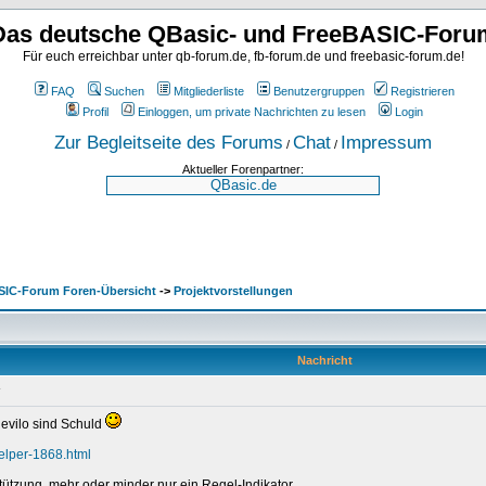
Das deutsche QBasic- und FreeBASIC-Foru
Für euch erreichbar unter qb-forum.de, fb-forum.de und freebasic-forum.de!
FAQ
Suchen
Mitgliederliste
Benutzergruppen
Registrieren
Profil
Einloggen, um private Nachrichten zu lesen
Login
Zur Begleitseite des Forums
Chat
Impressum
/
/
Aktueller Forenpartner:
SIC-Forum Foren-Übersicht
->
Projektvorstellungen
Nachricht
 Revilo sind Schuld
helper-1868.html
stützung, mehr oder minder nur ein Regel-Indikator.