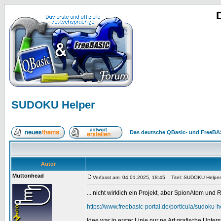
SUDOKU Helper
Das deutsche QBasic- und FreeBA
Autor
Muttonhead
Verfasst am: 04.01.2025, 18:45
Titel: SUDOKU Helper
... nicht wirklich ein Projekt, aber SpionAtom und
https://www.freebasic-portal.de/porticula/sudoku-
Idee war in erster Linie nur ne Art grafische Unter