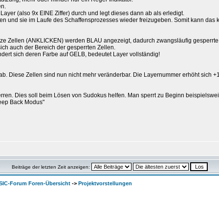
en.
Layer (also 9x EINE Ziffer) durch und legt dieses dann ab als erledigt.
rren und sie im Laufe des Schaffensprozesses wieder freizugeben. Somit kann das 
setze Zellen (ANKLICKEN) werden BLAU angezeigt, dadurch zwangsläufig gesperrt
ich auch der Bereich der gesperrten Zellen.
ändert sich deren Farbe auf GELB, bedeutet Layer vollständig!
!) ab. Diese Zellen sind nun nicht mehr veränderbar. Die Layernummer erhöht sich +1
perren. Dies soll beim Lösen von Sudokus helfen. Man sperrt zu Beginn beispielsweis
Keep Back Modus"
Beiträge der letzten Zeit anzeigen:
SIC-Forum Foren-Übersicht
->
Projektvorstellungen