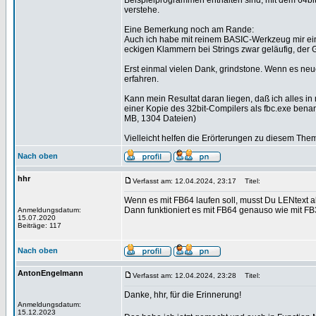
Beispielprogrammen enthalten sind, mit dem 64bi
verstehe.
Eine Bemerkung noch am Rande:
Auch ich habe mit reinem BASIC-Werkzeug mir ein
eckigen Klammern bei Strings zwar geläufig, der
Erst einmal vielen Dank, grindstone. Wenn es neu
erfahren.
Kann mein Resultat daran liegen, daß ich alles i
einer Kopie des 32bit-Compilers als fbc.exe bena
MB, 1304 Dateien)
Vielleicht helfen die Erörterungen zu diesem 
Nach oben
hhr
Verfasst am: 12.04.2024, 23:17
Titel:
Wenn es mit FB64 laufen soll, musst Du LENtext a
Dann funktioniert es mit FB64 genauso wie mit FB
Anmeldungsdatum:
15.07.2020
Beiträge: 117
Nach oben
AntonEngelmann
Verfasst am: 12.04.2024, 23:28
Titel:
Danke, hhr, für die Erinnerung!
Anmeldungsdatum:
15.12.2023