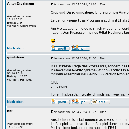
AntonEngelmann
Verfasst am: 12.04.2024, 01:02
Titel:
Gruß und Dank, grindstone, für die prompte Antwor
Anmeldungsdatum:
15.12.2023
Leider funktioniert das Programm auch mit LT al
Beiträge: 9
Wohnort: Oberbayern
Am Freitagabend melde ich mich wieder und werde
haben. Den Prozessor meines 64bit-Rechners tausc
Nach oben
grindstone
Verfasst am: 12.04.2024, 11:08
Titel:
Das ist keine Frage des Prozessors, sondern des B
Inwieweit die 64-bit-Systeme (Windows oder Linux)
Anmeldungsdatum:
03.10.2010
mit dem Assembler der 64-bit-FB - Version Problem
Beiträge: 1297
Wohnort: Ruhrpott
Gruß
grindstone
_________________
For ein halbes Jahr wuste ich nich mahl wie man Pr
Nach oben
hhr
Verfasst am: 12.04.2024, 11:27
Titel:
Anscheinend ist lt bei neueren asm-Versionen ein O
Im Beispiel kann man lt zum Beispiel durch l erset
Anmeldungsdatum:
15.07.2020
Mit l als long funktioniert es auch mit FB64.