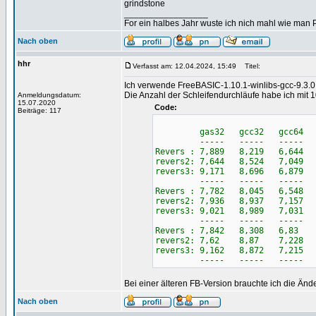
grindstone
_________________
For ein halbes Jahr wuste ich nich mahl wie man Pr
Nach oben
hhr
Verfasst am: 12.04.2024, 15:49
Titel:
Ich verwende FreeBASIC-1.10.1-winlibs-gcc-9.3.
Die Anzahl der Schleifendurchläufe habe ich mit 1
Anmeldungsdatum:
15.07.2020
Code:
Beiträge: 117
gas32 gcc32 gcc64 g
----- ----- ----- -
Revers : 7,889 8,219 6,644 
revers2: 7,644 8,524 7,049 
revers3: 9,171 8,696 6,879 
----- ----- ----- -
Revers : 7,782 8,045 6,548 
revers2: 7,936 8,937 7,157 
revers3: 9,021 8,989 7,031 
----- ----- ----- -
Revers : 7,842 8,308 6,83 
revers2: 7,62 8,87 7,228 
revers3: 9,162 8,872 7,215 
----- ----- ----- -
Bei einer älteren FB-Version brauchte ich die Än
Nach oben