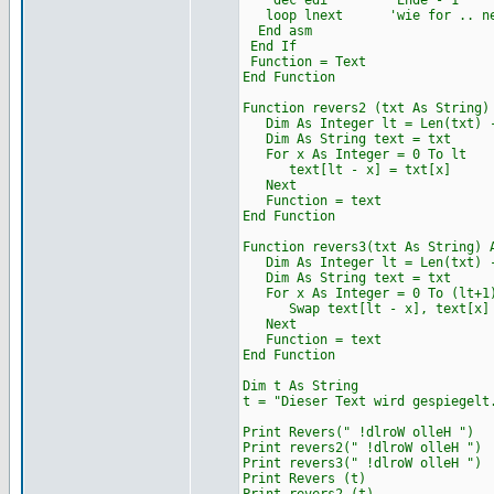
dec edi 'Ende - 1
loop lnext 'wie for .. ne
End asm
End If
Function = Text
End Function
Function revers2 (txt As String)
Dim As Integer lt = Len(txt) 
Dim As String text = txt
For x As Integer = 0 To lt
text[lt - x] = txt[x]
Next
Function = text
End Function
Function revers3(txt As String) 
Dim As Integer lt = Len(txt) 
Dim As String text = txt
For x As Integer = 0 To (lt+1)
Swap text[lt - x], text[x]
Next
Function = text
End Function
Dim t As String
t = "Dieser Text wird gespiegelt
Print Revers(" !dlroW olleH ")
Print revers2(" !dlroW olleH ")
Print revers3(" !dlroW olleH ")
Print Revers (t)