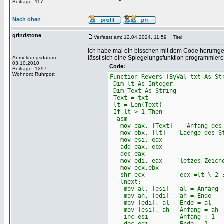
Beiträge: 117
Nach oben
grindstone
Verfasst am: 12.04.2024, 11:59
Titel:
Ich habe mal ein bisschen mit dem Code herumgesp
lässt sich eine Spiegelungsfunktion programmier
Anmeldungsdatum:
03.10.2010
Code:
Beiträge: 1297
Wohnort: Ruhrpott
Function Revers (ByVal txt As St
Dim lt As Integer
Dim Text As String
Text = txt
lt = Len(Text)
If lt > 1 Then
asm
mov eax, [Text] 'Anfang des S
mov ebx, [lt] 'Laenge des St
mov esi, eax
add eax, ebx
dec eax
mov edi, eax 'letzes Zeichen
mov ecx,ebx
shr ecx 'ecx =lt \ 2 ;La
lnext:
mov al, [esi] 'al = Anfang
mov ah, [edi] 'ah = Ende
mov [edi], al 'Ende = al
mov [esi], ah 'Anfang = ah
inc esi 'Anfang + 1