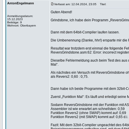
AntonEngelmann
Verfasst am: 12.04.2024, 23:05
Titel:
Guten Abend!
Anmeldungsdatum:
15.12.2023
Grindstone, ich habe dein Programm „ReversGrind
Beiträge: 9
Wohnort: Oberbayern
Dann mit dem 64bit-Compiler laufen lassen.
Die Umbenennung (Danke, hhr!) ersparte mir die 
Resultat war trotzdem erst einmal die folgende F
ReversGrindstone.asm:62: Error: incorrect register 
Dieselbe Fehlermeldung auch beim Test des aus 
Mal“.
Als nächstes ein Versuch mit ReversGrindstone oh
als Revers2: 0,60 : 0,75.
Dann habe ich beide Programme mit dem 32bit-Co
Zuerst „Funktion Mal“: Es läuft und erledigt seine 
Sodann ReversGrindstone mit der Funktion mit ASM.
Assembler ist wie erwartet am schnellsten: 0,59
Funktion Revers2 (ohne SWAP) kommt auf: 0,69
Funktion Revers2 (mit SWAP) kommt auf: 0,65 d.i.
Fazit: Mit dem 32bit-Compiler ungeachtet des 64b