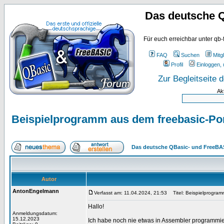
Das deutsche 
Für euch erreichbar unter qb-
FAQ
Suchen
Mitgl
Profil
Einloggen, 
Zur Begleitseite
Ak
Beispielprogramm aus dem freebasic-Porta
Das deutsche QBasic- und FreeBA
Autor
AntonEngelmann
Verfasst am: 11.04.2024, 21:53
Titel: Beispielprogramm
Hallo!
Anmeldungsdatum:
15.12.2023
Ich habe noch nie etwas in Assembler programmie