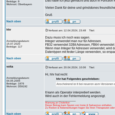
Das habe ich jetzt gemacht und auch in Function 
Beiträge: 9
Wohnort: Oberbayern
Vielen Dank für deine und grindstones freundlic
Gruß
Nach oben
hhr
Verfasst am: 12.04.2024, 23:48
Titel:
Dazu muss ich noch was sagen.
Integer verwendet man nur für Adressen.
Anmeldungsdatum:
15.07.2020
FB32 verwendet 32Bit Adressen, FB64 verwendet 
Beiträge: 117
Wenn man Integer für Adressen verwendet, wird d
Datentypen mit fester Länge verwenden, so erspart
Nach oben
volta
Verfasst am: 20.04.2024, 10:06
Titel:
Hi, hhr hat recht
Anmeldungsdatum:
hhr hat Folgendes geschrieben:
04.05.2005
Beiträge: 1876
Anscheinend ist lt bei neueren asm-Versionen ei
Wohnort: D59192
lt kann als Operator interpretiert werden.
Wird auch in der Fehlermeldung angezeigt.
_________________
Warnung an Choleriker:
Dieser Beitrag kann Spuren von Ironie & Sarkasmus enthalten.
Zu Risiken & Nebenwirkungen fragen Sie Ihren Therapeuten oder
Nach oben