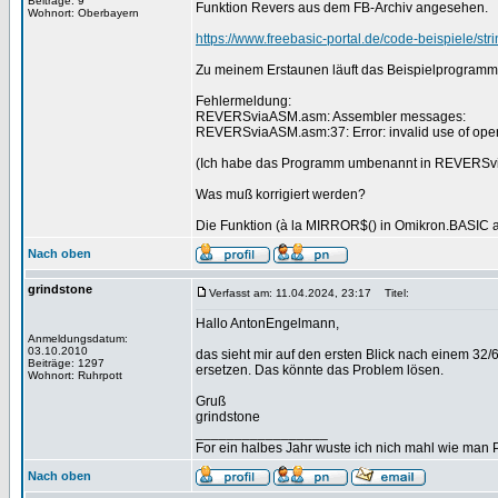
Beiträge: 9
Funktion Revers aus dem FB-Archiv angesehen.
Wohnort: Oberbayern
https://www.freebasic-portal.de/code-beispiele/str
Zu meinem Erstaunen läuft das Beispielprogramm 
Fehlermeldung:
REVERSviaASM.asm: Assembler messages:
REVERSviaASM.asm:37: Error: invalid use of opera
(Ich habe das Programm umbenannt in REVERSv
Was muß korrigiert werden?
Die Funktion (à la MIRROR$() in Omikron.BASIC au
Nach oben
grindstone
Verfasst am: 11.04.2024, 23:17
Titel:
Hallo AntonEngelmann,
Anmeldungsdatum:
03.10.2010
das sieht mir auf den ersten Blick nach einem 32
Beiträge: 1297
ersetzen. Das könnte das Problem lösen.
Wohnort: Ruhrpott
Gruß
grindstone
_________________
For ein halbes Jahr wuste ich nich mahl wie man Pr
Nach oben