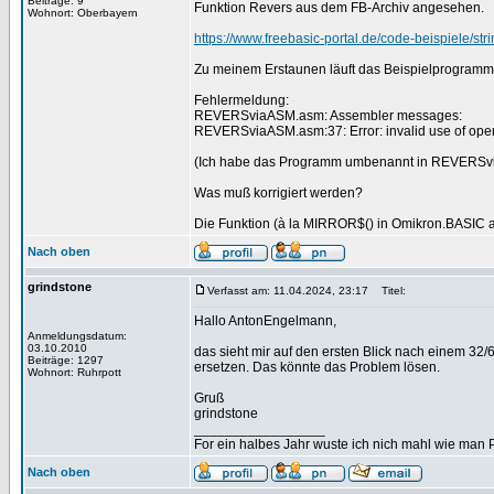
Beiträge: 9
Funktion Revers aus dem FB-Archiv angesehen.
Wohnort: Oberbayern
https://www.freebasic-portal.de/code-beispiele/str
Zu meinem Erstaunen läuft das Beispielprogramm 
Fehlermeldung:
REVERSviaASM.asm: Assembler messages:
REVERSviaASM.asm:37: Error: invalid use of opera
(Ich habe das Programm umbenannt in REVERSv
Was muß korrigiert werden?
Die Funktion (à la MIRROR$() in Omikron.BASIC au
Nach oben
grindstone
Verfasst am: 11.04.2024, 23:17
Titel:
Hallo AntonEngelmann,
Anmeldungsdatum:
03.10.2010
das sieht mir auf den ersten Blick nach einem 32
Beiträge: 1297
ersetzen. Das könnte das Problem lösen.
Wohnort: Ruhrpott
Gruß
grindstone
_________________
For ein halbes Jahr wuste ich nich mahl wie man Pr
Nach oben