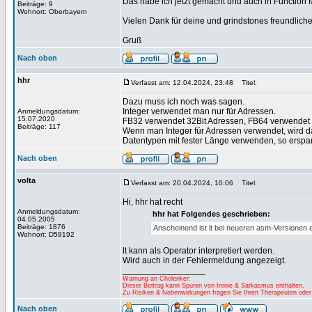
Das habe ich jetzt gemacht und auch in Function 
Beiträge: 9
Wohnort: Oberbayern
Vielen Dank für deine und grindstones freundlic
Gruß
Nach oben
hhr
Verfasst am: 12.04.2024, 23:48
Titel:
Dazu muss ich noch was sagen.
Integer verwendet man nur für Adressen.
Anmeldungsdatum:
15.07.2020
FB32 verwendet 32Bit Adressen, FB64 verwendet 
Beiträge: 117
Wenn man Integer für Adressen verwendet, wird d
Datentypen mit fester Länge verwenden, so erspart
Nach oben
volta
Verfasst am: 20.04.2024, 10:06
Titel:
Hi, hhr hat recht
Anmeldungsdatum:
hhr hat Folgendes geschrieben:
04.05.2005
Beiträge: 1876
Anscheinend ist lt bei neueren asm-Versionen ei
Wohnort: D59192
lt kann als Operator interpretiert werden.
Wird auch in der Fehlermeldung angezeigt.
_________________
Warnung an Choleriker:
Dieser Beitrag kann Spuren von Ironie & Sarkasmus enthalten.
Zu Risiken & Nebenwirkungen fragen Sie Ihren Therapeuten oder
Nach oben