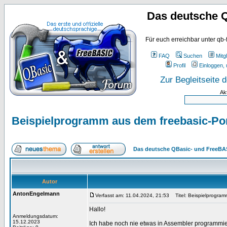
Das deutsche 
Für euch erreichbar unter qb-
FAQ
Suchen
Mitgl
Profil
Einloggen, 
Zur Begleitseite
Ak
Beispielprogramm aus dem freebasic-Porta
Das deutsche QBasic- und FreeBA
Autor
AntonEngelmann
Verfasst am: 11.04.2024, 21:53
Titel: Beispielprogramm
Hallo!
Anmeldungsdatum:
15.12.2023
Ich habe noch nie etwas in Assembler programmie