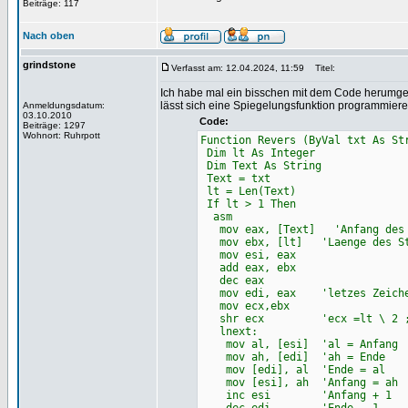
Beiträge: 117
Nach oben
grindstone
Verfasst am: 12.04.2024, 11:59
Titel:
Ich habe mal ein bisschen mit dem Code herumgesp
lässt sich eine Spiegelungsfunktion programmier
Anmeldungsdatum:
03.10.2010
Code:
Beiträge: 1297
Wohnort: Ruhrpott
Function Revers (ByVal txt As St
Dim lt As Integer
Dim Text As String
Text = txt
lt = Len(Text)
If lt > 1 Then
asm
mov eax, [Text] 'Anfang des S
mov ebx, [lt] 'Laenge des St
mov esi, eax
add eax, ebx
dec eax
mov edi, eax 'letzes Zeichen
mov ecx,ebx
shr ecx 'ecx =lt \ 2 ;La
lnext:
mov al, [esi] 'al = Anfang
mov ah, [edi] 'ah = Ende
mov [edi], al 'Ende = al
mov [esi], ah 'Anfang = ah
inc esi 'Anfang + 1