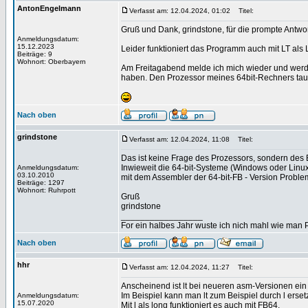
AntonEngelmann
Verfasst am: 12.04.2024, 01:02
Titel:
Gruß und Dank, grindstone, für die prompte Antwor
Anmeldungsdatum:
15.12.2023
Leider funktioniert das Programm auch mit LT al
Beiträge: 9
Wohnort: Oberbayern
Am Freitagabend melde ich mich wieder und werde
haben. Den Prozessor meines 64bit-Rechners tausc
Nach oben
grindstone
Verfasst am: 12.04.2024, 11:08
Titel:
Das ist keine Frage des Prozessors, sondern des B
Inwieweit die 64-bit-Systeme (Windows oder Linux)
Anmeldungsdatum:
03.10.2010
mit dem Assembler der 64-bit-FB - Version Problem
Beiträge: 1297
Wohnort: Ruhrpott
Gruß
grindstone
_________________
For ein halbes Jahr wuste ich nich mahl wie man Pr
Nach oben
hhr
Verfasst am: 12.04.2024, 11:27
Titel:
Anscheinend ist lt bei neueren asm-Versionen ein O
Im Beispiel kann man lt zum Beispiel durch l erset
Anmeldungsdatum:
15.07.2020
Mit l als long funktioniert es auch mit FB64.