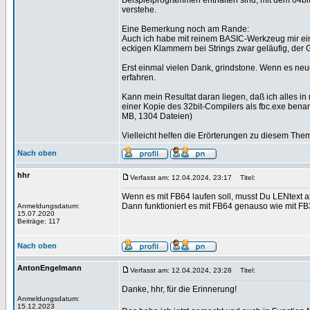
Beispielprogrammen enthalten sind, mit dem 64bi
verstehe.
Eine Bemerkung noch am Rande:
Auch ich habe mit reinem BASIC-Werkzeug mir ein
eckigen Klammern bei Strings zwar geläufig, der
Erst einmal vielen Dank, grindstone. Wenn es neu
erfahren.
Kann mein Resultat daran liegen, daß ich alles i
einer Kopie des 32bit-Compilers als fbc.exe bena
MB, 1304 Dateien)
Vielleicht helfen die Erörterungen zu diesem 
Nach oben
hhr
Verfasst am: 12.04.2024, 23:17
Titel:
Wenn es mit FB64 laufen soll, musst Du LENtext a
Dann funktioniert es mit FB64 genauso wie mit FB
Anmeldungsdatum:
15.07.2020
Beiträge: 117
Nach oben
AntonEngelmann
Verfasst am: 12.04.2024, 23:28
Titel:
Danke, hhr, für die Erinnerung!
Anmeldungsdatum:
15.12.2023