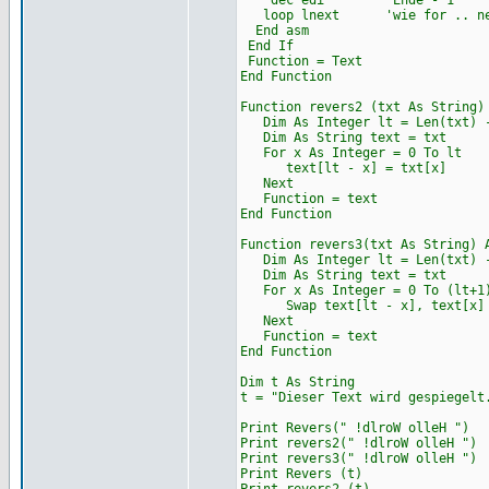
dec edi 'Ende - 1
loop lnext 'wie for .. ne
End asm
End If
Function = Text
End Function
Function revers2 (txt As String)
Dim As Integer lt = Len(txt) 
Dim As String text = txt
For x As Integer = 0 To lt
text[lt - x] = txt[x]
Next
Function = text
End Function
Function revers3(txt As String) 
Dim As Integer lt = Len(txt) 
Dim As String text = txt
For x As Integer = 0 To (lt+1)
Swap text[lt - x], text[x]
Next
Function = text
End Function
Dim t As String
t = "Dieser Text wird gespiegelt
Print Revers(" !dlroW olleH ")
Print revers2(" !dlroW olleH ")
Print revers3(" !dlroW olleH ")
Print Revers (t)