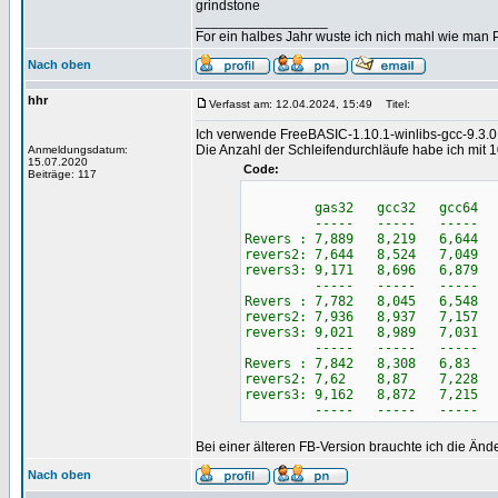
grindstone
_________________
For ein halbes Jahr wuste ich nich mahl wie man Pr
Nach oben
hhr
Verfasst am: 12.04.2024, 15:49
Titel:
Ich verwende FreeBASIC-1.10.1-winlibs-gcc-9.3.
Die Anzahl der Schleifendurchläufe habe ich mit 1
Anmeldungsdatum:
15.07.2020
Code:
Beiträge: 117
gas32 gcc32 gcc64 g
----- ----- ----- -
Revers : 7,889 8,219 6,644 
revers2: 7,644 8,524 7,049 
revers3: 9,171 8,696 6,879 
----- ----- ----- -
Revers : 7,782 8,045 6,548 
revers2: 7,936 8,937 7,157 
revers3: 9,021 8,989 7,031 
----- ----- ----- -
Revers : 7,842 8,308 6,83 
revers2: 7,62 8,87 7,228 
revers3: 9,162 8,872 7,215 
----- ----- ----- -
Bei einer älteren FB-Version brauchte ich die Än
Nach oben