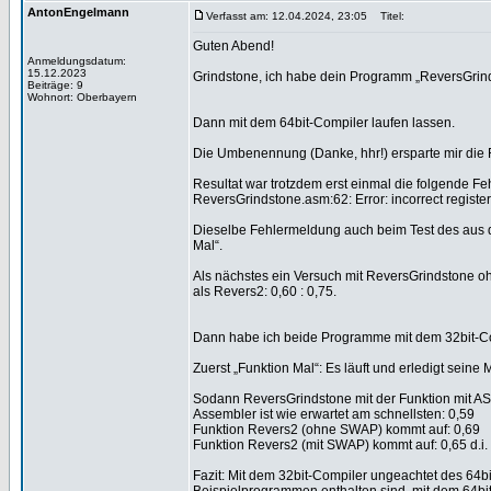
AntonEngelmann
Verfasst am: 12.04.2024, 23:05
Titel:
Guten Abend!
Anmeldungsdatum:
15.12.2023
Grindstone, ich habe dein Programm „ReversGrind
Beiträge: 9
Wohnort: Oberbayern
Dann mit dem 64bit-Compiler laufen lassen.
Die Umbenennung (Danke, hhr!) ersparte mir die 
Resultat war trotzdem erst einmal die folgende F
ReversGrindstone.asm:62: Error: incorrect register 
Dieselbe Fehlermeldung auch beim Test des aus 
Mal“.
Als nächstes ein Versuch mit ReversGrindstone oh
als Revers2: 0,60 : 0,75.
Dann habe ich beide Programme mit dem 32bit-Co
Zuerst „Funktion Mal“: Es läuft und erledigt seine 
Sodann ReversGrindstone mit der Funktion mit ASM.
Assembler ist wie erwartet am schnellsten: 0,59
Funktion Revers2 (ohne SWAP) kommt auf: 0,69
Funktion Revers2 (mit SWAP) kommt auf: 0,65 d.i.
Fazit: Mit dem 32bit-Compiler ungeachtet des 64b