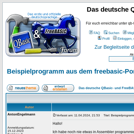
Das deutsche 
Für euch erreichbar unter qb-
FAQ
Suchen
Mitgl
Profil
Einloggen, 
Zur Begleitseite
Ak
Beispielprogramm aus dem freebasic-Porta
Das deutsche QBasic- und FreeBA
Autor
AntonEngelmann
Verfasst am: 11.04.2024, 21:53
Titel: Beispielprogramm
Hallo!
Anmeldungsdatum:
15.12.2023
Ich habe noch nie etwas in Assembler programmie