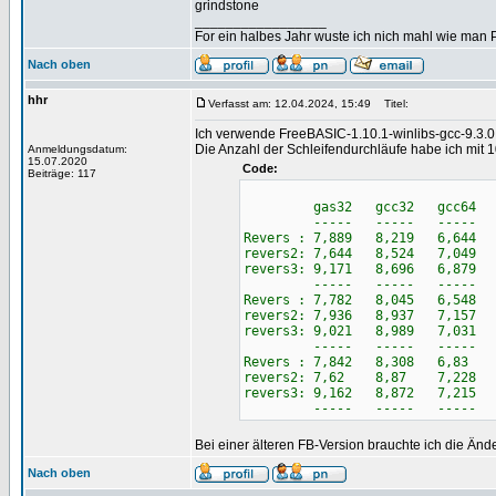
grindstone
_________________
For ein halbes Jahr wuste ich nich mahl wie man Pr
Nach oben
hhr
Verfasst am: 12.04.2024, 15:49
Titel:
Ich verwende FreeBASIC-1.10.1-winlibs-gcc-9.3.
Die Anzahl der Schleifendurchläufe habe ich mit 1
Anmeldungsdatum:
15.07.2020
Code:
Beiträge: 117
gas32 gcc32 gcc64 g
----- ----- ----- -
Revers : 7,889 8,219 6,644 
revers2: 7,644 8,524 7,049 
revers3: 9,171 8,696 6,879 
----- ----- ----- -
Revers : 7,782 8,045 6,548 
revers2: 7,936 8,937 7,157 
revers3: 9,021 8,989 7,031 
----- ----- ----- -
Revers : 7,842 8,308 6,83 
revers2: 7,62 8,87 7,228 
revers3: 9,162 8,872 7,215 
----- ----- ----- -
Bei einer älteren FB-Version brauchte ich die Än
Nach oben