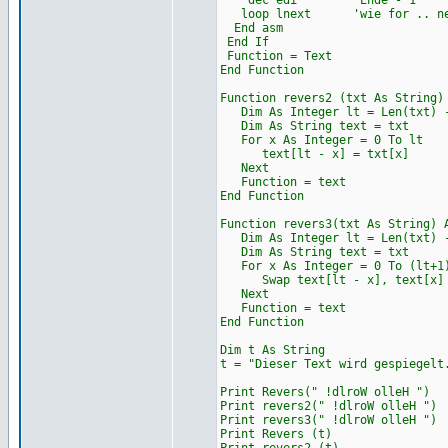
dec edi 'Ende - 1
loop lnext 'wie for .. ne
End asm
End If
Function = Text
End Function
Function revers2 (txt As String)
Dim As Integer lt = Len(txt) 
Dim As String text = txt
For x As Integer = 0 To lt
text[lt - x] = txt[x]
Next
Function = text
End Function
Function revers3(txt As String) 
Dim As Integer lt = Len(txt) 
Dim As String text = txt
For x As Integer = 0 To (lt+1)
Swap text[lt - x], text[x]
Next
Function = text
End Function
Dim t As String
t = "Dieser Text wird gespiegelt
Print Revers(" !dlroW olleH ")
Print revers2(" !dlroW olleH ")
Print revers3(" !dlroW olleH ")
Print Revers (t)