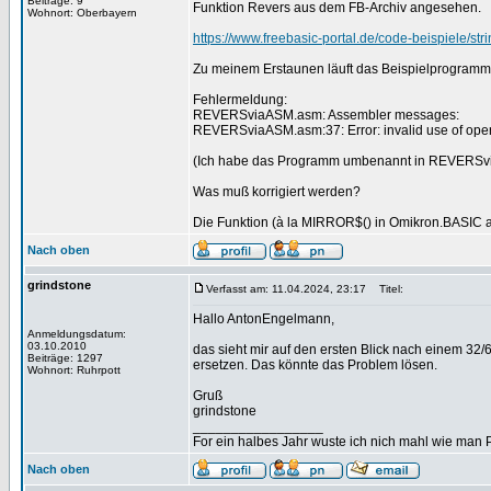
Beiträge: 9
Funktion Revers aus dem FB-Archiv angesehen.
Wohnort: Oberbayern
https://www.freebasic-portal.de/code-beispiele/str
Zu meinem Erstaunen läuft das Beispielprogramm 
Fehlermeldung:
REVERSviaASM.asm: Assembler messages:
REVERSviaASM.asm:37: Error: invalid use of opera
(Ich habe das Programm umbenannt in REVERSv
Was muß korrigiert werden?
Die Funktion (à la MIRROR$() in Omikron.BASIC au
Nach oben
grindstone
Verfasst am: 11.04.2024, 23:17
Titel:
Hallo AntonEngelmann,
Anmeldungsdatum:
03.10.2010
das sieht mir auf den ersten Blick nach einem 32
Beiträge: 1297
ersetzen. Das könnte das Problem lösen.
Wohnort: Ruhrpott
Gruß
grindstone
_________________
For ein halbes Jahr wuste ich nich mahl wie man Pr
Nach oben