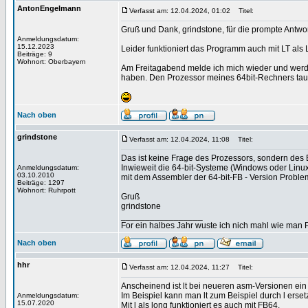
AntonEngelmann
Verfasst am: 12.04.2024, 01:02
Titel:
Gruß und Dank, grindstone, für die prompte Antwor
Anmeldungsdatum:
15.12.2023
Leider funktioniert das Programm auch mit LT al
Beiträge: 9
Wohnort: Oberbayern
Am Freitagabend melde ich mich wieder und werde
haben. Den Prozessor meines 64bit-Rechners tausc
Nach oben
grindstone
Verfasst am: 12.04.2024, 11:08
Titel:
Das ist keine Frage des Prozessors, sondern des B
Inwieweit die 64-bit-Systeme (Windows oder Linux)
Anmeldungsdatum:
03.10.2010
mit dem Assembler der 64-bit-FB - Version Problem
Beiträge: 1297
Wohnort: Ruhrpott
Gruß
grindstone
_________________
For ein halbes Jahr wuste ich nich mahl wie man Pr
Nach oben
hhr
Verfasst am: 12.04.2024, 11:27
Titel:
Anscheinend ist lt bei neueren asm-Versionen ein O
Im Beispiel kann man lt zum Beispiel durch l erset
Anmeldungsdatum:
15.07.2020
Mit l als long funktioniert es auch mit FB64.