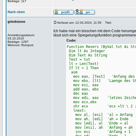
Beiträge: 117
Nach oben
grindstone
Verfasst am: 12.04.2024, 11:59
Titel:
Ich habe mal ein bisschen mit dem Code herumgesp
lässt sich eine Spiegelungsfunktion programmier
Anmeldungsdatum:
03.10.2010
Code:
Beiträge: 1297
Wohnort: Ruhrpott
Function Revers (ByVal txt As St
Dim lt As Integer
Dim Text As String
Text = txt
lt = Len(Text)
If lt > 1 Then
asm
mov eax, [Text] 'Anfang des S
mov ebx, [lt] 'Laenge des St
mov esi, eax
add eax, ebx
dec eax
mov edi, eax 'letzes Zeichen
mov ecx,ebx
shr ecx 'ecx =lt \ 2 ;La
lnext:
mov al, [esi] 'al = Anfang
mov ah, [edi] 'ah = Ende
mov [edi], al 'Ende = al
mov [esi], ah 'Anfang = ah
inc esi 'Anfang + 1