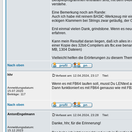
Beispielprogrammen enthalten sind, mit dem 64bi
verstehe.
Eine Bemerkung noch am Rande:
Auch ich habe mit reinem BASIC-Werkzeug mir ein
eckigen Klammern bei Strings zwar geläufig, der
Erst einmal vielen Dank, grindstone. Wenn es neu
erfahren.
Kann mein Resultat daran liegen, daß ich alles i
einer Kopie des 32bit-Compilers als fbc.exe bena
MB, 1304 Dateien)
Vielleicht helfen die Erörterungen zu diesem 
Nach oben
hhr
Verfasst am: 12.04.2024, 23:17
Titel:
Wenn es mit FB64 laufen soll, musst Du LENtext a
Dann funktioniert es mit FB64 genauso wie mit FB
Anmeldungsdatum:
15.07.2020
Beiträge: 117
Nach oben
AntonEngelmann
Verfasst am: 12.04.2024, 23:28
Titel:
Danke, hhr, für die Erinnerung!
Anmeldungsdatum:
15.12.2023