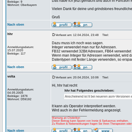
Das habe ich jetzt gemacht und auch in Function 
Beiträge: 9
Wohnort: Oberbayern
Vielen Dank für deine und grindstones freundlic
Gruß
Nach oben
hhr
Verfasst am: 12.04.2024, 23:48
Titel:
Dazu muss ich noch was sagen.
Integer verwendet man nur für Adressen.
Anmeldungsdatum:
15.07.2020
FB32 verwendet 32Bit Adressen, FB64 verwendet 
Beiträge: 117
Wenn man Integer für Adressen verwendet, wird d
Datentypen mit fester Länge verwenden, so erspart
Nach oben
volta
Verfasst am: 20.04.2024, 10:06
Titel:
Hi, hhr hat recht
Anmeldungsdatum:
hhr hat Folgendes geschrieben:
04.05.2005
Beiträge: 1876
Anscheinend ist lt bei neueren asm-Versionen ei
Wohnort: D59192
lt kann als Operator interpretiert werden.
Wird auch in der Fehlermeldung angezeigt.
_________________
Warnung an Choleriker:
Dieser Beitrag kann Spuren von Ironie & Sarkasmus enthalten.
Zu Risiken & Nebenwirkungen fragen Sie Ihren Therapeuten oder
Nach oben