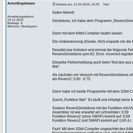
AntonEngelmann
Verfasst am: 12.04.2024, 23:05
Titel:
Guten Abend!
Anmeldungsdatum:
15.12.2023
Grindstone, ich habe dein Programm „ReversGrind
Beiträge: 9
Wohnort: Oberbayern
Dann mit dem 64bit-Compiler laufen lassen.
Die Umbenennung (Danke, hhr!) ersparte mir die 
Resultat war trotzdem erst einmal die folgende F
ReversGrindstone.asm:62: Error: incorrect register 
Dieselbe Fehlermeldung auch beim Test des aus 
Mal“.
Als nächstes ein Versuch mit ReversGrindstone oh
als Revers2: 0,60 : 0,75.
Dann habe ich beide Programme mit dem 32bit-Co
Zuerst „Funktion Mal“: Es läuft und erledigt seine 
Sodann ReversGrindstone mit der Funktion mit ASM.
Assembler ist wie erwartet am schnellsten: 0,59
Funktion Revers2 (ohne SWAP) kommt auf: 0,69
Funktion Revers2 (mit SWAP) kommt auf: 0,65 d.i.
Fazit: Mit dem 32bit-Compiler ungeachtet des 64b