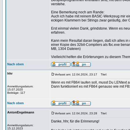
Beispielprogrammen enthalten sind, mit dem 64bi
verstehe.
Eine Bemerkung noch am Rande:
Auch ich habe mit reinem BASIC-Werkzeug mir ein
eckigen Klammern bei Strings zwar geläufig, der
Erst einmal vielen Dank, grindstone. Wenn es neu
erfahren.
Kann mein Resultat daran liegen, daß ich alles i
einer Kopie des 32bit-Compilers als fbc.exe bena
MB, 1304 Dateien)
Vielleicht helfen die Erörterungen zu diesem 
Nach oben
hhr
Verfasst am: 12.04.2024, 23:17
Titel:
Wenn es mit FB64 laufen soll, musst Du LENtext a
Dann funktioniert es mit FB64 genauso wie mit FB
Anmeldungsdatum:
15.07.2020
Beiträge: 117
Nach oben
AntonEngelmann
Verfasst am: 12.04.2024, 23:28
Titel:
Danke, hhr, für die Erinnerung!
Anmeldungsdatum:
15.12.2023