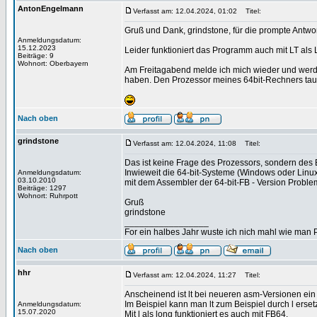
AntonEngelmann
Verfasst am: 12.04.2024, 01:02
Titel:
Gruß und Dank, grindstone, für die prompte Antwor
Anmeldungsdatum:
15.12.2023
Leider funktioniert das Programm auch mit LT al
Beiträge: 9
Wohnort: Oberbayern
Am Freitagabend melde ich mich wieder und werde
haben. Den Prozessor meines 64bit-Rechners tausc
Nach oben
grindstone
Verfasst am: 12.04.2024, 11:08
Titel:
Das ist keine Frage des Prozessors, sondern des B
Inwieweit die 64-bit-Systeme (Windows oder Linux)
Anmeldungsdatum:
03.10.2010
mit dem Assembler der 64-bit-FB - Version Problem
Beiträge: 1297
Wohnort: Ruhrpott
Gruß
grindstone
_________________
For ein halbes Jahr wuste ich nich mahl wie man Pr
Nach oben
hhr
Verfasst am: 12.04.2024, 11:27
Titel:
Anscheinend ist lt bei neueren asm-Versionen ein O
Im Beispiel kann man lt zum Beispiel durch l erset
Anmeldungsdatum:
15.07.2020
Mit l als long funktioniert es auch mit FB64.