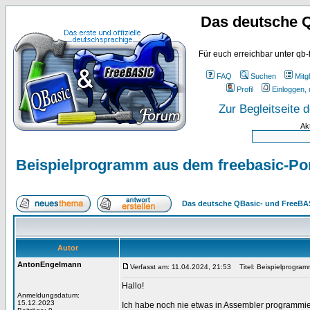
Das deutsche 
Für euch erreichbar unter qb-
FAQ
Suchen
Mitgl
Profil
Einloggen, 
Zur Begleitseite
Ak
Beispielprogramm aus dem freebasic-Porta
Das deutsche QBasic- und FreeBA
Autor
AntonEngelmann
Verfasst am: 11.04.2024, 21:53
Titel: Beispielprogramm
Hallo!
Anmeldungsdatum:
15.12.2023
Ich habe noch nie etwas in Assembler programmie