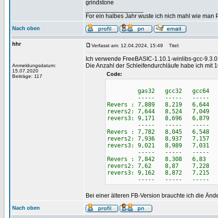
grindstone
_________________
For ein halbes Jahr wuste ich nich mahl wie man Pr
Nach oben
hhr
Verfasst am: 12.04.2024, 15:49
Titel:
Ich verwende FreeBASIC-1.10.1-winlibs-gcc-9.3.
Die Anzahl der Schleifendurchläufe habe ich mit 1
Anmeldungsdatum:
15.07.2020
Code:
Beiträge: 117
gas32 gcc32 gcc64 g
----- ----- ----- -
Revers : 7,889 8,219 6,644 
revers2: 7,644 8,524 7,049 
revers3: 9,171 8,696 6,879 
----- ----- ----- -
Revers : 7,782 8,045 6,548 
revers2: 7,936 8,937 7,157 
revers3: 9,021 8,989 7,031 
----- ----- ----- -
Revers : 7,842 8,308 6,83 
revers2: 7,62 8,87 7,228 
revers3: 9,162 8,872 7,215 
----- ----- ----- -
Bei einer älteren FB-Version brauchte ich die Än
Nach oben