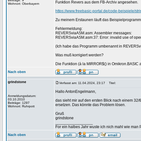
Beiträge: 9
Funktion Revers aus dem FB-Archiv angesehen.
Wohnort: Oberbayern
https://www.freebasic-portal.de/code-beispiele/str
Zu meinem Erstaunen läuft das Beispielprogramm 
Fehlermeldung:
REVERSviaASM.asm: Assembler messages:
REVERSviaASM.asm:37: Error: invalid use of opera
(Ich habe das Programm umbenannt in REVERSv
Was muß korrigiert werden?
Die Funktion (à la MIRROR$() in Omikron.BASIC au
Nach oben
grindstone
Verfasst am: 11.04.2024, 23:17
Titel:
Hallo AntonEngelmann,
Anmeldungsdatum:
03.10.2010
das sieht mir auf den ersten Blick nach einem 32
Beiträge: 1297
ersetzen. Das könnte das Problem lösen.
Wohnort: Ruhrpott
Gruß
grindstone
_________________
For ein halbes Jahr wuste ich nich mahl wie man Pr
Nach oben