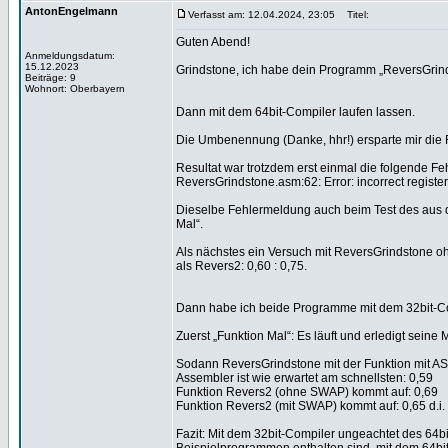
AntonEngelmann
Verfasst am: 12.04.2024, 23:05
Titel:
Guten Abend!
Anmeldungsdatum:
15.12.2023
Grindstone, ich habe dein Programm „ReversGrind
Beiträge: 9
Wohnort: Oberbayern
Dann mit dem 64bit-Compiler laufen lassen.
Die Umbenennung (Danke, hhr!) ersparte mir die 
Resultat war trotzdem erst einmal die folgende F
ReversGrindstone.asm:62: Error: incorrect register 
Dieselbe Fehlermeldung auch beim Test des aus 
Mal“.
Als nächstes ein Versuch mit ReversGrindstone oh
als Revers2: 0,60 : 0,75.
Dann habe ich beide Programme mit dem 32bit-Co
Zuerst „Funktion Mal“: Es läuft und erledigt seine 
Sodann ReversGrindstone mit der Funktion mit ASM.
Assembler ist wie erwartet am schnellsten: 0,59
Funktion Revers2 (ohne SWAP) kommt auf: 0,69
Funktion Revers2 (mit SWAP) kommt auf: 0,65 d.i.
Fazit: Mit dem 32bit-Compiler ungeachtet des 64b