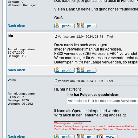
Das habe ich jetzt gemacht und auch in Function 
Beiträge: 9
Wohnort: Oberbayern
Vielen Dank für deine und grindstones freundlic
Gruß
Nach oben
hhr
Verfasst am: 12.04.2024, 23:48
Titel:
Dazu muss ich noch was sagen.
Integer verwendet man nur für Adressen.
Anmeldungsdatum:
15.07.2020
FB32 verwendet 32Bit Adressen, FB64 verwendet 
Beiträge: 117
Wenn man Integer für Adressen verwendet, wird d
Datentypen mit fester Länge verwenden, so erspart
Nach oben
volta
Verfasst am: 20.04.2024, 10:06
Titel:
Hi, hhr hat recht
Anmeldungsdatum:
hhr hat Folgendes geschrieben:
04.05.2005
Beiträge: 1876
Anscheinend ist lt bei neueren asm-Versionen ei
Wohnort: D59192
lt kann als Operator interpretiert werden.
Wird auch in der Fehlermeldung angezeigt.
_________________
Warnung an Choleriker:
Dieser Beitrag kann Spuren von Ironie & Sarkasmus enthalten.
Zu Risiken & Nebenwirkungen fragen Sie Ihren Therapeuten oder
Nach oben