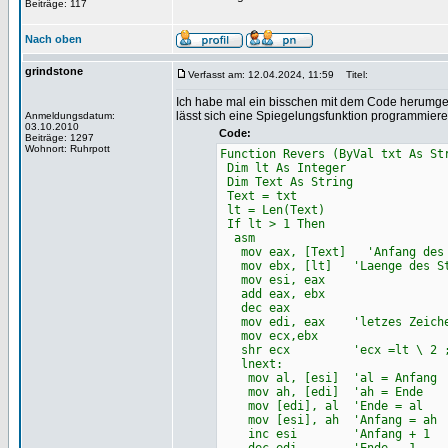
Beiträge: 117
Nach oben
grindstone
Verfasst am: 12.04.2024, 11:59
Titel:
Ich habe mal ein bisschen mit dem Code herumgesp
lässt sich eine Spiegelungsfunktion programmier
Anmeldungsdatum:
03.10.2010
Code:
Beiträge: 1297
Wohnort: Ruhrpott
Function Revers (ByVal txt As St
Dim lt As Integer
Dim Text As String
Text = txt
lt = Len(Text)
If lt > 1 Then
asm
mov eax, [Text] 'Anfang des S
mov ebx, [lt] 'Laenge des St
mov esi, eax
add eax, ebx
dec eax
mov edi, eax 'letzes Zeichen
mov ecx,ebx
shr ecx 'ecx =lt \ 2 ;La
lnext:
mov al, [esi] 'al = Anfang
mov ah, [edi] 'ah = Ende
mov [edi], al 'Ende = al
mov [esi], ah 'Anfang = ah
inc esi 'Anfang + 1