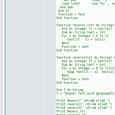
dec edi 'Ende - 1
loop lnext 'wie for .. ne
End asm
End If
Function = Text
End Function
Function revers2 (txt As String)
Dim As Integer lt = Len(txt) 
Dim As String text = txt
For x As Integer = 0 To lt
text[lt - x] = txt[x]
Next
Function = text
End Function
Function revers3(txt As String) 
Dim As Integer lt = Len(txt) 
Dim As String text = txt
For x As Integer = 0 To (lt+1)
Swap text[lt - x], text[x]
Next
Function = text
End Function
Dim t As String
t = "Dieser Text wird gespiegelt
Print Revers(" !dlroW olleH ")
Print revers2(" !dlroW olleH ")
Print revers3(" !dlroW olleH ")
Print Revers (t)