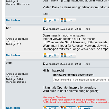
Das habe ich jetzt gemacht und auch in Function 
Beiträge: 9
Wohnort: Oberbayern
Vielen Dank für deine und grindstones freundlic
Gruß
Nach oben
hhr
Verfasst am: 12.04.2024, 23:48
Titel:
Dazu muss ich noch was sagen.
Integer verwendet man nur für Adressen.
Anmeldungsdatum:
15.07.2020
FB32 verwendet 32Bit Adressen, FB64 verwendet 
Beiträge: 117
Wenn man Integer für Adressen verwendet, wird d
Datentypen mit fester Länge verwenden, so erspart
Nach oben
volta
Verfasst am: 20.04.2024, 10:06
Titel:
Hi, hhr hat recht
Anmeldungsdatum:
hhr hat Folgendes geschrieben:
04.05.2005
Beiträge: 1876
Anscheinend ist lt bei neueren asm-Versionen ei
Wohnort: D59192
lt kann als Operator interpretiert werden.
Wird auch in der Fehlermeldung angezeigt.
_________________
Warnung an Choleriker:
Dieser Beitrag kann Spuren von Ironie & Sarkasmus enthalten.
Zu Risiken & Nebenwirkungen fragen Sie Ihren Therapeuten oder
Nach oben