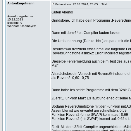
AntonEngelmann
Verfasst am: 12.04.2024, 23:05
Titel:
Guten Abend!
Anmeldungsdatum:
15.12.2023
Grindstone, ich habe dein Programm „ReversGrind
Beiträge: 9
Wohnort: Oberbayern
Dann mit dem 64bit-Compiler laufen lassen.
Die Umbenennung (Danke, hhr!) ersparte mir die 
Resultat war trotzdem erst einmal die folgende F
ReversGrindstone.asm:62: Error: incorrect register 
Dieselbe Fehlermeldung auch beim Test des aus 
Mal“.
Als nächstes ein Versuch mit ReversGrindstone oh
als Revers2: 0,60 : 0,75.
Dann habe ich beide Programme mit dem 32bit-Co
Zuerst „Funktion Mal“: Es läuft und erledigt seine 
Sodann ReversGrindstone mit der Funktion mit ASM.
Assembler ist wie erwartet am schnellsten: 0,59
Funktion Revers2 (ohne SWAP) kommt auf: 0,69
Funktion Revers2 (mit SWAP) kommt auf: 0,65 d.i.
Fazit: Mit dem 32bit-Compiler ungeachtet des 64b