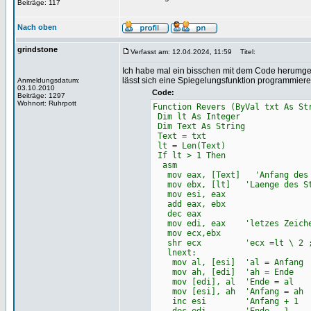
Beiträge: 117
Nach oben
grindstone
Verfasst am: 12.04.2024, 11:59
Titel:
Ich habe mal ein bisschen mit dem Code herumgesp
lässt sich eine Spiegelungsfunktion programmier
Anmeldungsdatum:
03.10.2010
Code:
Beiträge: 1297
Wohnort: Ruhrpott
Function Revers (ByVal txt As St
Dim lt As Integer
Dim Text As String
Text = txt
lt = Len(Text)
If lt > 1 Then
asm
mov eax, [Text] 'Anfang des S
mov ebx, [lt] 'Laenge des St
mov esi, eax
add eax, ebx
dec eax
mov edi, eax 'letzes Zeichen
mov ecx,ebx
shr ecx 'ecx =lt \ 2 ;La
lnext:
mov al, [esi] 'al = Anfang
mov ah, [edi] 'ah = Ende
mov [edi], al 'Ende = al
mov [esi], ah 'Anfang = ah
inc esi 'Anfang + 1