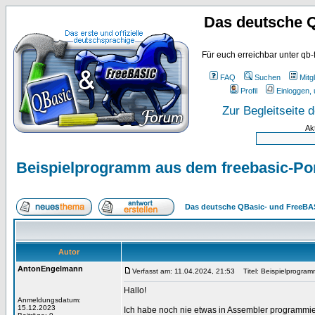
Das deutsche 
Für euch erreichbar unter qb-
FAQ
Suchen
Mitgl
Profil
Einloggen, 
Zur Begleitseite
Ak
Beispielprogramm aus dem freebasic-Porta
Das deutsche QBasic- und FreeBA
Autor
AntonEngelmann
Verfasst am: 11.04.2024, 21:53
Titel: Beispielprogramm
Hallo!
Anmeldungsdatum:
15.12.2023
Ich habe noch nie etwas in Assembler programmie