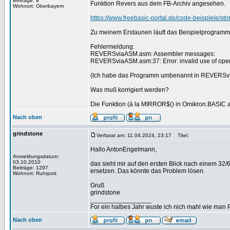
Beiträge: 9
Funktion Revers aus dem FB-Archiv angesehen.
Wohnort: Oberbayern
https://www.freebasic-portal.de/code-beispiele/str
Zu meinem Erstaunen läuft das Beispielprogramm 
Fehlermeldung:
REVERSviaASM.asm: Assembler messages:
REVERSviaASM.asm:37: Error: invalid use of opera
(Ich habe das Programm umbenannt in REVERSv
Was muß korrigiert werden?
Die Funktion (à la MIRROR$() in Omikron.BASIC au
Nach oben
grindstone
Verfasst am: 11.04.2024, 23:17
Titel:
Hallo AntonEngelmann,
Anmeldungsdatum:
03.10.2010
das sieht mir auf den ersten Blick nach einem 32
Beiträge: 1297
ersetzen. Das könnte das Problem lösen.
Wohnort: Ruhrpott
Gruß
grindstone
_________________
For ein halbes Jahr wuste ich nich mahl wie man Pr
Nach oben