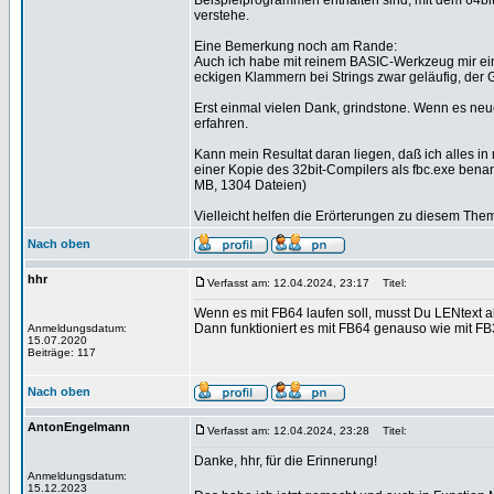
Beispielprogrammen enthalten sind, mit dem 64bi
verstehe.
Eine Bemerkung noch am Rande:
Auch ich habe mit reinem BASIC-Werkzeug mir ein
eckigen Klammern bei Strings zwar geläufig, der
Erst einmal vielen Dank, grindstone. Wenn es neu
erfahren.
Kann mein Resultat daran liegen, daß ich alles i
einer Kopie des 32bit-Compilers als fbc.exe bena
MB, 1304 Dateien)
Vielleicht helfen die Erörterungen zu diesem 
Nach oben
hhr
Verfasst am: 12.04.2024, 23:17
Titel:
Wenn es mit FB64 laufen soll, musst Du LENtext a
Dann funktioniert es mit FB64 genauso wie mit FB
Anmeldungsdatum:
15.07.2020
Beiträge: 117
Nach oben
AntonEngelmann
Verfasst am: 12.04.2024, 23:28
Titel:
Danke, hhr, für die Erinnerung!
Anmeldungsdatum:
15.12.2023