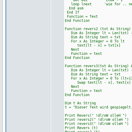
dec edi 'Ende - 1
loop lnext 'wie for .. ne
End asm
End If
Function = Text
End Function
Function revers2 (txt As String)
Dim As Integer lt = Len(txt) 
Dim As String text = txt
For x As Integer = 0 To lt
text[lt - x] = txt[x]
Next
Function = text
End Function
Function revers3(txt As String) 
Dim As Integer lt = Len(txt) 
Dim As String text = txt
For x As Integer = 0 To (lt+1)
Swap text[lt - x], text[x]
Next
Function = text
End Function
Dim t As String
t = "Dieser Text wird gespiegelt
Print Revers(" !dlroW olleH ")
Print revers2(" !dlroW olleH ")
Print revers3(" !dlroW olleH ")
Print Revers (t)