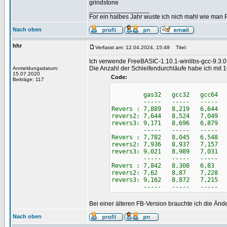
grindstone
_________________
For ein halbes Jahr wuste ich nich mahl wie man Pr
Nach oben
hhr
Verfasst am: 12.04.2024, 15:49
Titel:
Ich verwende FreeBASIC-1.10.1-winlibs-gcc-9.3.
Die Anzahl der Schleifendurchläufe habe ich mit 1
Anmeldungsdatum:
15.07.2020
Code:
Beiträge: 117
gas32 gcc32 gcc64 g
----- ----- ----- -
Revers : 7,889 8,219 6,644 
revers2: 7,644 8,524 7,049 
revers3: 9,171 8,696 6,879 
----- ----- ----- -
Revers : 7,782 8,045 6,548 
revers2: 7,936 8,937 7,157 
revers3: 9,021 8,989 7,031 
----- ----- ----- -
Revers : 7,842 8,308 6,83 
revers2: 7,62 8,87 7,228 
revers3: 9,162 8,872 7,215 
----- ----- ----- -
Bei einer älteren FB-Version brauchte ich die Än
Nach oben