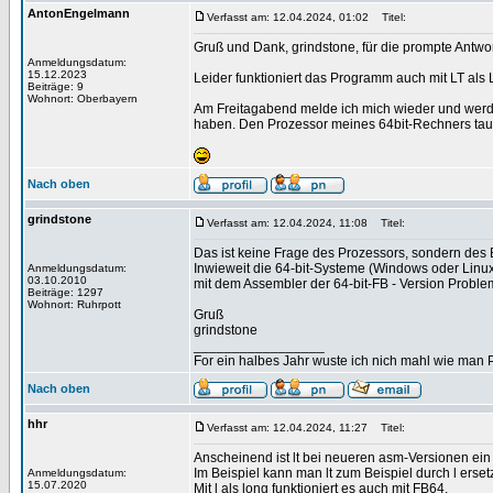
AntonEngelmann
Verfasst am: 12.04.2024, 01:02
Titel:
Gruß und Dank, grindstone, für die prompte Antwor
Anmeldungsdatum:
15.12.2023
Leider funktioniert das Programm auch mit LT al
Beiträge: 9
Wohnort: Oberbayern
Am Freitagabend melde ich mich wieder und werde
haben. Den Prozessor meines 64bit-Rechners tausc
Nach oben
grindstone
Verfasst am: 12.04.2024, 11:08
Titel:
Das ist keine Frage des Prozessors, sondern des B
Inwieweit die 64-bit-Systeme (Windows oder Linux)
Anmeldungsdatum:
03.10.2010
mit dem Assembler der 64-bit-FB - Version Problem
Beiträge: 1297
Wohnort: Ruhrpott
Gruß
grindstone
_________________
For ein halbes Jahr wuste ich nich mahl wie man Pr
Nach oben
hhr
Verfasst am: 12.04.2024, 11:27
Titel:
Anscheinend ist lt bei neueren asm-Versionen ein O
Im Beispiel kann man lt zum Beispiel durch l erset
Anmeldungsdatum:
15.07.2020
Mit l als long funktioniert es auch mit FB64.